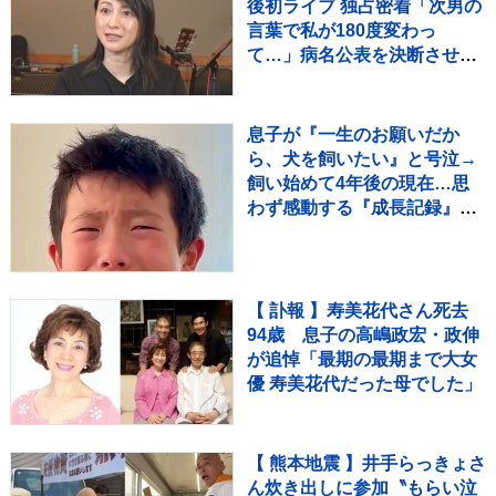
後初ライブ 独占密着「次男の
言葉で私が180度変わっ
て…」病名公表を決断させ
た“次男の言葉”（特別インタ
ビュー）
息子が『一生のお願いだか
ら、犬を飼いたい』と号泣→
飼い始めて4年後の現在…思
わず感動する『成長記録』が
255万再生「素敵」「愛溢れ
てる」
【 訃報 】寿美花代さん死去
94歳 息子の高嶋政宏・政伸
が追悼「最期の最期まで大女
優 寿美花代だった母でした」
【 熊本地震 】井手らっきょさ
ん炊き出しに参加〝もらい泣