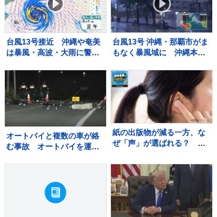
台風13号接近 沖縄や奄美
台風13号 沖縄・那覇市がま
は暴風・高波・大雨に警
もなく暴風域に 沖縄本島
戒 線状降水帯発生のおそ
ではバス・モノレールが終
れも 全国的に厳しい暑さ
日運休、商業施設の休業も
【現地から報告】
紙の出版物が減る一方、な
オートバイと複数の車が絡
ぜ「声」が選ばれる？
む事故 オートバイを運転
VTuberとラジオの共通点
していた男性が死亡 現場
から車が逃走か 死亡ひき
逃げ事件とみて捜査 茨
城・常総市