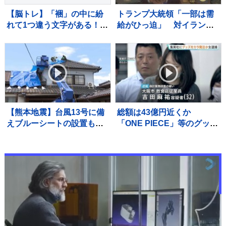
【脳トレ】「裍」の中に紛
トランプ大統領「一部は需
れて1つ違う文字がある！？
給がひっ迫」 対イラン軍
あなたは何秒で探し出せる
事作戦での弾薬不足の指摘
かな？？【違う文字を探
で
せ！】
【熊本地震】台風13号に備
総額は43億円近くか
えブルーシートの設置も人
「ONE PIECE」等のグッズ
員不足、国に支援を要請
を大量に注文しキャンセル
宇城市では災害ボランティ
繰り返した偽計業務妨害の
アによる片付け始まる
疑いで女（32）逮捕「日々
の生活でストレスたま
り」 警視庁