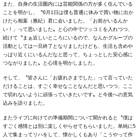
また、自身の生活圏内には芸能関係の方が多く住んでいる
ことを明かし、〝6月1日は僕も普通に休みで買い物に出か
けたら相葉（雅紀）君に会いました。「お前がいるんか
い！」って思いました〟と心の中でツッコミを入れつつ、
続けて〝まぁ近しいところにいるので、なんかグループの
活動としては一旦終了となりましたけども、生活も含めや
っぱり近くにいるんだなと思って、ちょっとした安心感に
つながりました〟と心境を明かしました。
そして、〝皆さんに「お疲れさまでした」って言っていた
だけることは、すごく幸せなことなんだと思いつつ、ここ
で切れないように頑張っていきたいです〟と今後への意気
込みを語りました。
またライブに向けての準備期間について聞かれると〝僕は
すごく感情とは別に楽しくやらせてもらいました。単純に5
人で集まってリハをして、懐かしくもあり「こうやって作