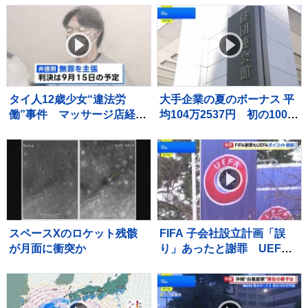
タイ人12歳少女“違法労
大手企業の夏のボーナス 平
働”事件 マッサージ店経営
均104万2537円 初の100万
の52歳男に拘禁刑6年、罰
円超で“過去最高”に
金200万円求刑 弁護側は
無罪主張
スペースXのロケット残骸
FIFA 子会社設立計画「誤
が月面に衝突か
り」あったと謝罪 UEFA
はW杯ボイコット方針継続
「何も変わっていない」