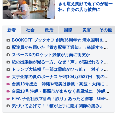
きを堪え笑顔で返すのが精一
杯〟自身の店も被害に
新着
社会
政治
国際
災害
その他
BOOKOFF ブックオフ 創業36周年☆ 清水国明＆あのちゃんの世代格差CM 8/7～公開♪ 8/13～8/16 はアプリ会員20％オフ☆ あのちゃんしおりプレゼント◎ おもろ動画4本！
配達員から届いた『置き配完了通知』→確認すると、写っていたのは荷物だけではなく…思わず二度見する『まさかの一枚』に3万いいね「愛がある」
スペースXのロケット残骸が月面に衝突か
紙の出版物が減る一方、なぜ「声」が選ばれる？ VTuberとラジオの共通点
トランプ大統領「一部は需給がひっ迫」 対イラン軍事作戦での弾薬不足の指摘で
大手企業の夏のボーナス 平均104万2537円 初の100万円超で“過去最高”に
台風13号接近 沖縄や奄美は暴風・高波・大雨に警戒 線状降水帯発生のおそれも 全国的に厳しい暑さ
台風13号 沖縄・那覇市がまもなく暴風域に 沖縄本島ではバス・モノレールが終日運休、商業施設の休業も【現地から報告】
FIFA 子会社設立計画「誤り」あったと謝罪 UEFAはW杯ボイコット方針継続「何も変わっていない」
気づいてあげて！「猫が上手に隠す関節の痛み」 6歳以上の猫の60％が関節炎を罹患 オーストラリア