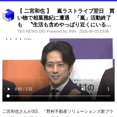
【 二宮和也 】 嵐ラストライブ翌日 買
い物で相葉雅紀に遭遇 「嵐」活動終了
も 〝生活も含めやっぱり近くにいるん
だな〟と安心
TBS NEWS DIG Powered by JNN
2026-06-03 13:06
二宮和也さんが3日、「野村不動産ソリューションズ新ブラ