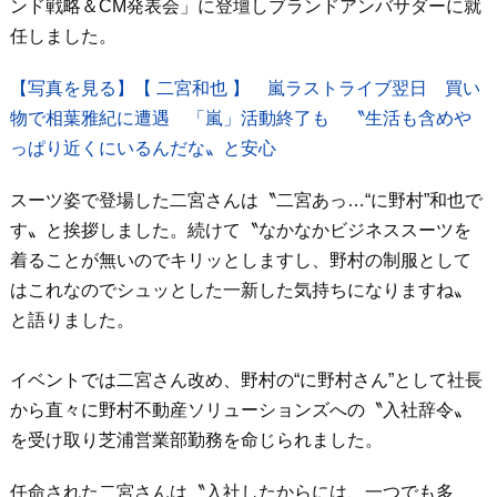
ンド戦略＆CM発表会」に登壇しブランドアンバサダーに就
任しました。
【写真を見る】【 二宮和也 】 嵐ラストライブ翌日 買い
物で相葉雅紀に遭遇 「嵐」活動終了も 〝生活も含めや
っぱり近くにいるんだな〟と安心
スーツ姿で登場した二宮さんは〝二宮あっ…“に野村”和也で
す〟と挨拶しました。続けて〝なかなかビジネススーツを
着ることが無いのでキリッとしますし、野村の制服として
はこれなのでシュッとした一新した気持ちになりますね〟
と語りました。
イベントでは二宮さん改め、野村の“に野村さん”として社長
から直々に野村不動産ソリューションズへの〝入社辞令〟
を受け取り芝浦営業部勤務を命じられました。
任命された二宮さんは〝入社したからには、一つでも多