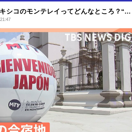
サッカー日本代表の合宿地・メキシコのモンテレイってどんなところ？“へよこそう”？街中には日本語も【Nスタ解説】
 21:47