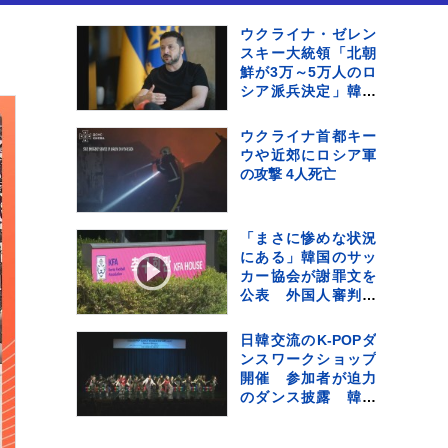
ウクライナ・ゼレン
スキー大統領「北朝
鮮が3万～5万人のロ
シア派兵決定」韓国
に協力呼びかけ
ウクライナ首都キー
ウや近郊にロシア軍
の攻撃 4人死亡
「まさに惨めな状況
にある」韓国のサッ
カー協会が謝罪文を
公表 外国人審判へ
の“性的接待”・代表
監督選任めぐる疑惑
日韓交流のK-POPダ
など相次ぐ不祥事受
ンスワークショップ
け
開催 参加者が迫力
のダンス披露 韓国
ダンスグループ
「HOOK」のスペシ