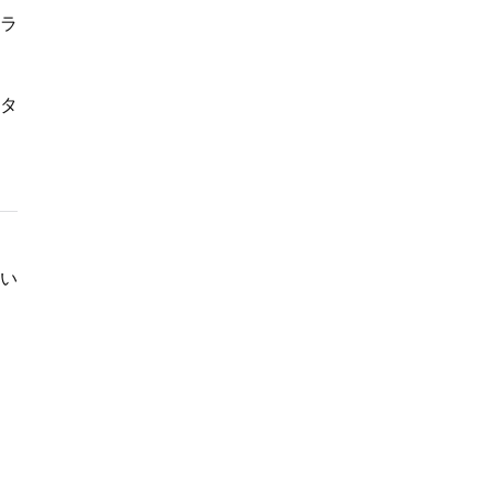
ラ
タ
い