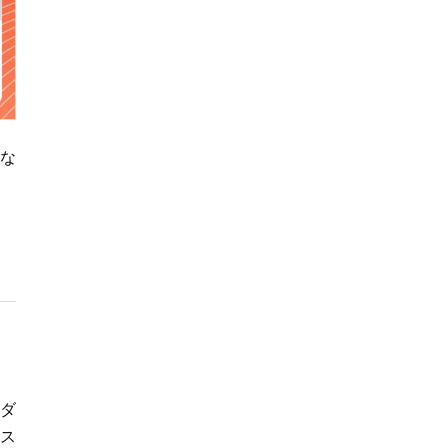
ャルパフォーマンス
も
な
ンダ
、ス