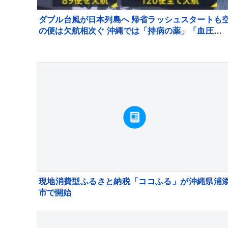
ダブル台風が日本列島へ 帰省ラッシュスタートも
の便は欠航相次ぐ 沖縄では「持病の薬」「血圧測
器」を避難所に持ち込む高齢者も 週明け15号も
州へ【news23】
現地消費型ふるさと納税「ココふる」が沖縄県浦
市で開始