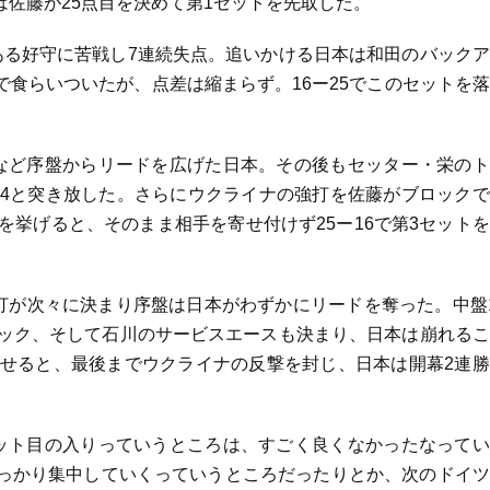
佐藤が25点目を決めて第1セットを先取した。
ある好守に苦戦し7連続失点。追いかける日本は和田のバック
食らいついたが、点差は縮まらず。16ー25でこのセットを
など序盤からリードを広げた日本。その後もセッター・栄のト
ー4と突き放した。さらにウクライナの強打を佐藤がブロック
を挙げると、そのまま相手を寄せ付けず25ー16で第3セット
打が次々に決まり序盤は日本がわずかにリードを奪った。中盤
タック、そして石川のサービスエースも決まり、日本は崩れる
乗せると、最後までウクライナの反撃を封じ、日本は開幕2連
ット目の入りっていうところは、すごく良くなかったなってい
っかり集中していくっていうところだったりとか、次のドイツ