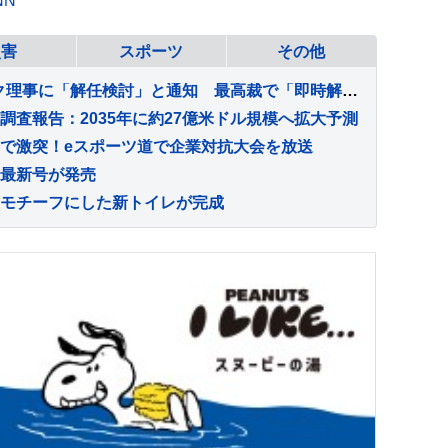
NN
災害
スポーツ
その他
トランプ大統領 FRBクック理事に「解任検討」と通知 最高裁で「即時解任無効」判断受けるも改めて解任図る
調査報告：2035年に約27億米ドル規模へ拡大予測
で激突！eスポーツ道で企業対抗大会を放送
最新号が発売
モチーフにした新トイレが完成