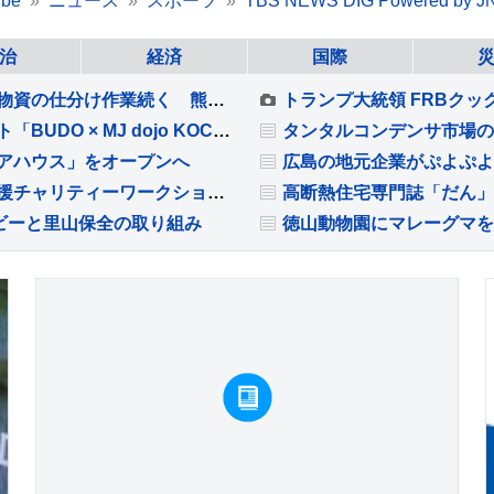
be
ニュース
スポーツ
TBS NEWS DIG Powered by J
治
経済
国際
被災地・熊本では国や企業から寄せられる支援物資の仕分け作業続く 熊本地震2回目の週末
高知から世界へ繋ぐトレイルランニングイベント「BUDO × MJ dojo KOCHI TRAIL SESSION 2026」開催
タンタルコンデンサ市場の
アハウス」をオープンへ
広島の地元企業がぷよぷよ
子どもたちの問いかけから全国へ広がる熊本支援チャリティーワークショップ
高断熱住宅専門誌「だん」
ビーと里山保全の取り組み
徳山動物園にマレーグマを