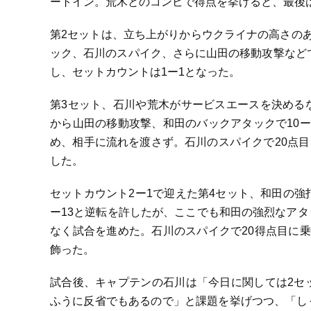
ートイン。荒木とのコンビで得点を挙げると、最後は
第2セットは、立ち上がりからウクライナの高さの
ック、石川のスパイク、さらに山田の移動攻撃などで
し、セットカウントは1ー1となった。
第3セット、石川や荒木がサービスエースを決める
から山田の移動攻撃、和田のバックアタックで10
め、相手に流れを渡さず。石川のスパイクで20点目
した。
セットカウント2ー1で迎えた第4セット、和田の強
ー13と逆転を許したが、ここでも和田の強烈なア
なく試合を進めた。石川のスパイクで20得点目に
飾った。
試合後、キャプテンの石川は「今日に関しては2セ
ふうに反省でもあるので」と課題を挙げつつ、「し