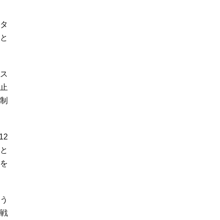
アタ
落と
ス
で止
を制
12
こと
勝を
う
戦