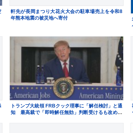
空
軒先が長岡まつり大花火大会の駐車場売上を令和8
定
年熊本地震の被災地へ寄付
本
添
トランプ大統領 FRBクック理事に「解任検討」と通
知 最高裁で「即時解任無効」判断受けるも改めて
解任図る