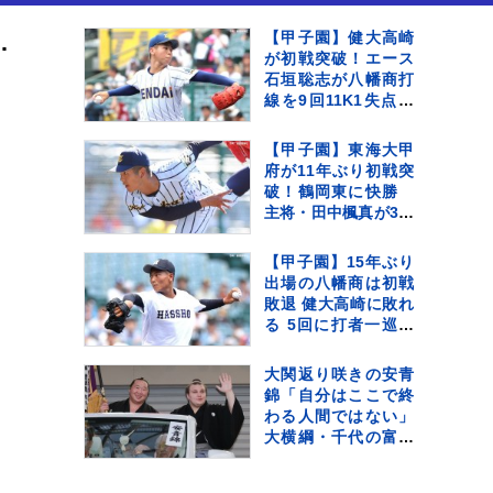
チーム最多22得点【ネーションズリーグ】
【甲子園】健大高崎
が初戦突破！エース
石垣聡志が八幡商打
線を9回11K1失点完
投 打線は13安打の7
得点の猛攻で快勝
【甲子園】東海大甲
府が11年ぶり初戦突
破！鶴岡東に快勝
主将・田中楓真が3安
打など計12安打 左
腕・熊谷晄→エース
【甲子園】15年ぶり
村尾竜弦の好継投
出場の八幡商は初戦
敗退 健大高崎に敗れ
る 5回に打者一巡の
猛攻浴び6失点 背番
号11久保田が4回1失
大関返り咲きの安青
点好投 9回意地の1点
錦「自分はここで終
わる人間ではない」
大横綱・千代の富士
に通ずる“不屈”の精
神で目指すは「一番