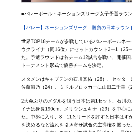
■バレーボール・ネーションズリーグ女子予選ラウンド
【バレー】ネーションズリーグ 勝負の日本ラウンドは
世界TOP18チームが参戦しているバレーボールネ
ウクライナ（同16位）にセットカウント3ー1（25ー2
た。予選ラウンドは各チーム12試合を戦い、開催国
トーナメント形式で優勝チームを決定。
スタメンはキャプテンの石川真佑（26）、セッター
佐藤淑乃（24）、ミドルブロッカーに山田二千華（2
2大会ぶりのメダルを狙う日本は第1セット、石川
イナは身長190cm、メリウシュキナ（29）を中
た。中盤に入り、8－11とリードを許すと日本はす
を決めるなど流れを引き寄せ試合の主導権を握った。