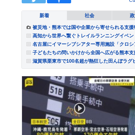
Cu
新着
社会
政
名古屋にイマーシブシアター専用施設「クロシ
滋賀県栗東市で100名超が熱狂した田んぼラグ