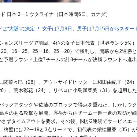
 日本 3ー1 ウクライナ（日本時間6日、カナダ）
“大阪”に決定 ！ 女子は7月8日、男子は7月15日からスター
ーションズリーグで前回、4位の女子日本代表（世界ランク5位
0、16ー25、25ー16、25ー20）で勝利し、開幕から2連勝
と予選ラウンド上位7チームの計8チームが決勝ラウンドへ進
に関菜々巳（26）、アウトサイドヒッターに和田由紀子（24
6）、荒木彩花（24）、リベロに小島満菜美（31）を起用し
のバックアタックや佐藤のブロックで得点を重ねた。しかしウ
心に高さのある攻撃を展開。序盤から両チーム一進一退の攻防が
かさずタイムアウトを要求。その後、関が2連続でサービスエ
終盤には22ー19と3点リードで、初代表の栄絵里香（35）