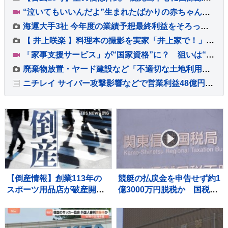
“泣いてもいいんだよ”生まれたばかりの赤ちゃんと母親の居場所「1時間おきに泣いて、迷惑かけてしまうのでは」【熊本地震から10日 新たな支援の輪】
海運大手3社 今年度の業績予想最終利益をそろって上方修正 ホルムズ海峡封鎖で輸送ルートが多様化し船舶需要増
【 井上咲楽 】料理本の撮影を実家「井上家で！」愛猫「ねじ」が家族を見つめる中 総出で料理
「家事支援サービス」が“国家資格”に？ 狙いは“国のお墨付き”で信頼性アップ？【Nスタ解説】
廃棄物放置・ヤード建設など「不適切な土地利用」 国交省が提言とりまとめ 法改正も視野
ニチレイ サイバー攻撃影響などで営業利益48億円下押しの見通し 7月発生のシステム障害で販売落ち込み 今年度の利益見込み発表
【倒産情報】創業113年の
競艇の払戻金を申告せず約1
スポーツ用品店が破産開始
億3000万円脱税か 国税職
決定 ピーク時は13億円を
員（25）を懲戒免職処分
超える売上高も…大手との
過去には納税者から約1億
競争やコロナ禍の影響で赤
5000万円受け取りも 詐欺な