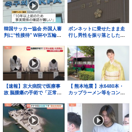
字に 福井市 【東京商工リサ
どの疑いで刑事告発
ーチ】
韓国サッカー協会 外国人審
ボンネットに乗せたまま走
判に“性接待” W杯や五輪の
行し男性を振り落とした疑
予選、2011年から約1年間
い 殺人未遂の疑いで茨城
で10人余に対し JNN報告書
県職員（48）を逮捕
入手
【速報】京大病院で医療事
【 熊本地震 】水6480本・
故 脳腫瘍の手術で「正常な
カップラーメン等をコンサ
組織」を誤って摘出 50代女
ート用トラックで「お気持
性患者は自発呼吸できず
ちをお届け」 顔付きトラ
ックにためらいも〝自分の
ことを言ってる場合ではな
い〟