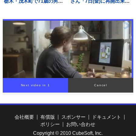
栃木・茂木町で71歳の男性
さん「7日(金)に再開出来ま
死亡 熱中症か
す」バーの再開を宣言「熊
本は1歩ずつ前へ進みます」
会社概要
有償版
スポンサー
ドキュメント
ポリシー
お問い合わせ
Copyright © 2010 CubeSoft, Inc.