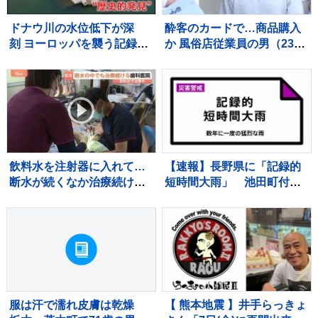
ドナウ川の水位低下が深
酔客のカードで…商品購入
刻 ヨーロッパを襲う記録的
か 風俗店従業員の男（23）
熱波の影響で川が干上が
逮捕「店の料金決済でクレ
り… 一方で思わぬ“歴史的
カ返さずに持っていた」自
発見”も
宅からは他人名義のクレカ
複数枚 警視庁
飲料水を注射器に入れて…
【速報】長野県に「記録的
断水が続くなか治療続ける
短時間大雨」 池田町付近
宇城市の歯科医院 歯を磨
で1時間に約100ミリの猛烈
けない状況が続くと「誤嚥
な雨 災害警戒 7日18:23時
性肺炎」リスク高まり、最
点
悪死亡のケースも【熊本地
震から10日】
服は汗で濡れ皮膚は乾燥
【 熊本地震 】井手らっきょ