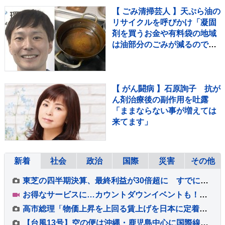
【 ごみ清掃芸人 】天ぷら油の
リサイクルを呼びかけ「凝固
剤を買うお金や有料袋の地域
は油部分のごみが減るので、
節約にも繋がりますよ！」
【マシンガンズ滝沢】
【 がん闘病 】石原詢子 抗が
ん剤治療後の副作用を吐露
「ままならない事が増えては
来てます」
新着
社会
政治
国際
災害
その他
東芝の四半期決算、最終利益が30倍超に すでに年間最高を更新 キオクシアHD効果も
お得なサービスに…カウントダウンイベントも！末広がりの「八」が並ぶ令和8年8月8日に日本列島が大盛り上がり！【Nスタ解説】
高市総理「物価上昇を上回る賃上げを日本に定着させる」 国家公務員月給3.51％増へ 人事院の勧告を受け
【台風13号】空の便は沖縄・鹿児島中心に国際線にも台風の影響 ANA・JALは8日も欠航計209便 7日午後8時半現在