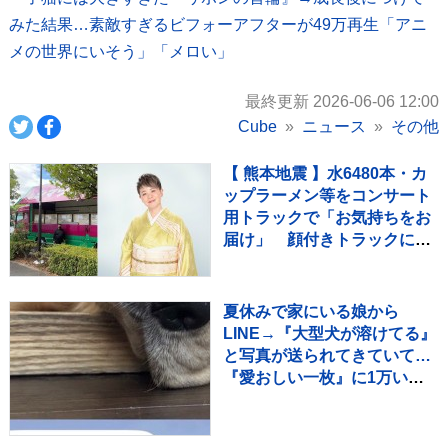
みた結果…素敵すぎるビフォーアフターが49万再生「アニ
メの世界にいそう」「メロい」
最終更新 2026-06-06 12:00
Cube
ニュース
その他
【 熊本地震 】水6480本・カ
ップラーメン等をコンサート
用トラックで「お気持ちをお
届け」 顔付きトラックにた
めらいも〝自分のことを言っ
てる場合ではない〟
夏休みで家にいる娘から
LINE→『大型犬が溶けてる』
と写真が送られてきていて…
『愛おしい一枚』に1万いい
ね「たぷたぷで草」「無防備
ｗｗ」