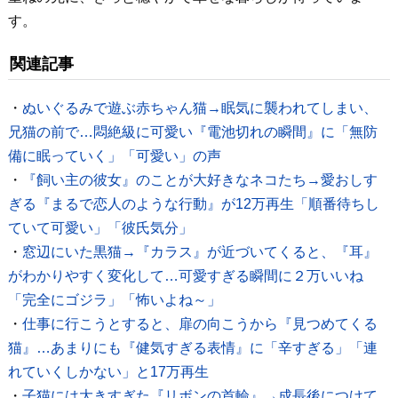
す。
関連記事
・
ぬいぐるみで遊ぶ赤ちゃん猫→眠気に襲われてしまい、
兄猫の前で…悶絶級に可愛い『電池切れの瞬間』に「無防
備に眠っていく」「可愛い」の声
・
『飼い主の彼女』のことが大好きなネコたち→愛おしす
ぎる『まるで恋人のような行動』が12万再生「順番待ちし
ていて可愛い」「彼氏気分」
・
窓辺にいた黒猫→『カラス』が近づいてくると、『耳』
がわかりやすく変化して…可愛すぎる瞬間に２万いいね
「完全にゴジラ」「怖いよね～」
・
仕事に行こうとすると、扉の向こうから『見つめてくる
猫』…あまりにも『健気すぎる表情』に「辛すぎる」「連
れていくしかない」と17万再生
・
子猫には大きすぎた『リボンの首輪』→成長後につけて