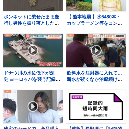
ボンネットに乗せたまま走
【 熊本地震 】水6480本・
行し男性を振り落とした疑
カップラーメン等をコンサ
い 殺人未遂の疑いで茨城
ート用トラックで「お気持
県職員（48）を逮捕
ちをお届け」 顔付きトラ
ックにためらいも〝自分の
ことを言ってる場合ではな
い〟
ドナウ川の水位低下が深
飲料水を注射器に入れて…
刻 ヨーロッパを襲う記録的
断水が続くなか治療続ける
熱波の影響で川が干上が
宇城市の歯科医院 歯を磨
り… 一方で思わぬ“歴史的
けない状況が続くと「誤嚥
発見”も
性肺炎」リスク高まり、最
悪死亡のケースも【熊本地
震から10日】
酔客のカードで…商品購入
【速報】長野県に「記録的