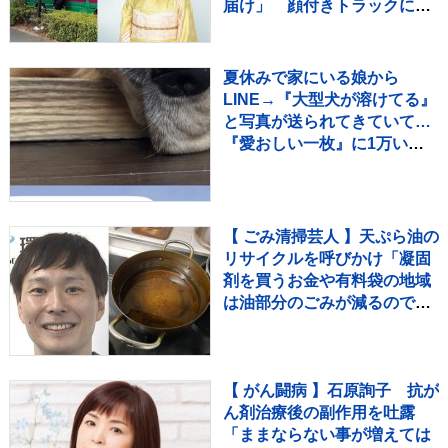
届け」 顔付きトラックにた
めらいも〝自分のことを言っ
てる場合ではない〟
夏休みで家にいる娘から
LINE→『大型犬が溶けてる』
と写真が送られてきていて…
『愛おしい一枚』に1万いい
ね「たぷたぷで草」「無防備
ｗｗ」
【 ごみ清掃芸人 】天ぷら油の
リサイクルを呼びかけ「凝固
剤を買うお金や有料袋の地域
は油部分のごみが減るので、
節約にも繋がりますよ！」
【マシンガンズ滝沢】
【 がん闘病 】石原詢子 抗が
ん剤治療後の副作用を吐露
「ままならない事が増えては