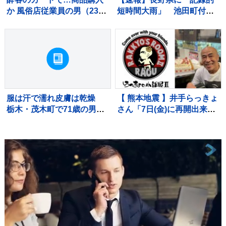
か 風俗店従業員の男（23）
短時間大雨」 池田町付近
逮捕「店の料金決済でクレ
で1時間に約100ミリの猛烈
カ返さずに持っていた」自
な雨 災害警戒 7日18:23時
宅からは他人名義のクレカ
点
複数枚 警視庁
服は汗で濡れ皮膚は乾燥
【 熊本地震 】井手らっきょ
栃木・茂木町で71歳の男性
さん「7日(金)に再開出来ま
死亡 熱中症か
す」バーの再開を宣言「熊
本は1歩ずつ前へ進みます」