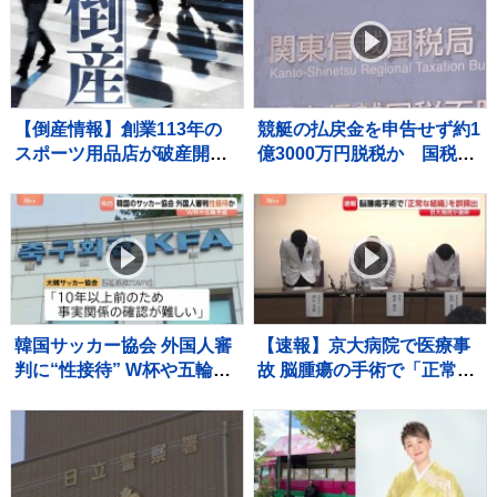
【倒産情報】創業113年の
競艇の払戻金を申告せず約1
スポーツ用品店が破産開始
億3000万円脱税か 国税職
決定 ピーク時は13億円を
員（25）を懲戒免職処分
超える売上高も…大手との
過去には納税者から約1億
競争やコロナ禍の影響で赤
5000万円受け取りも 詐欺な
字に 福井市 【東京商工リサ
どの疑いで刑事告発
ーチ】
韓国サッカー協会 外国人審
【速報】京大病院で医療事
判に“性接待” W杯や五輪の
故 脳腫瘍の手術で「正常な
予選、2011年から約1年間
組織」を誤って摘出 50代女
で10人余に対し JNN報告書
性患者は自発呼吸できず
入手