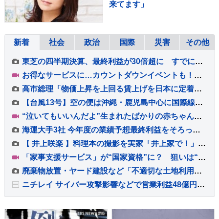
来てます」
新着
社会
政治
国際
災害
その他
東芝の四半期決算、最終利益が30倍超に すでに年間最高を更新 キオクシアHD効果も
お得なサービスに…カウントダウンイベントも！末広がりの「八」が並ぶ令和8年8月8日に日本列島が大盛り上がり！【Nスタ解説】
高市総理「物価上昇を上回る賃上げを日本に定着させる」 国家公務員月給3.51％増へ 人事院の勧告を受け
【台風13号】空の便は沖縄・鹿児島中心に国際線にも台風の影響 ANA・JALは8日も欠航計209便 7日午後8時半現在
“泣いてもいいんだよ”生まれたばかりの赤ちゃんと母親の居場所「1時間おきに泣いて、迷惑かけてしまうのでは」【熊本地震から10日 新たな支援の輪】
海運大手3社 今年度の業績予想最終利益をそろって上方修正 ホルムズ海峡封鎖で輸送ルートが多様化し船舶需要増
【 井上咲楽 】料理本の撮影を実家「井上家で！」愛猫「ねじ」が家族を見つめる中 総出で料理
「家事支援サービス」が“国家資格”に？ 狙いは“国のお墨付き”で信頼性アップ？【Nスタ解説】
廃棄物放置・ヤード建設など「不適切な土地利用」 国交省が提言とりまとめ 法改正も視野
ニチレイ サイバー攻撃影響などで営業利益48億円下押しの見通し 7月発生のシステム障害で販売落ち込み 今年度の利益見込み発表