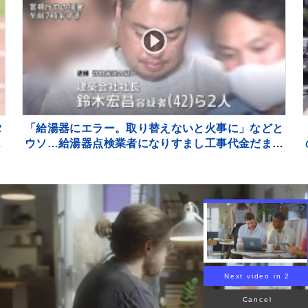
タ
「給湯器にエラー。取り替えないと火事に」などと
2
ウソ…給湯器点検業者になりすまし工事代金だまし
イ
取ろうとしたか 建築会社社長の男ら2人逮捕 東
京・足立区
Next video in 1
Cancel