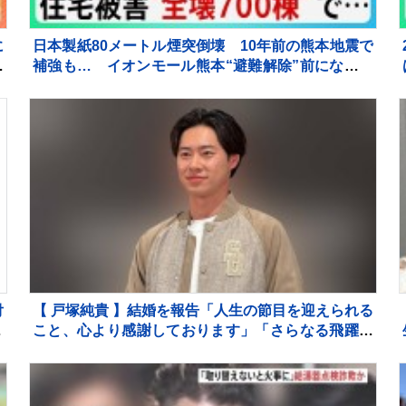
に
日本製紙80メートル煙突倒壊 10年前の熊本地震で
し
補強も… イオンモール熊本“避難解除”前になぜ再
入館？下水管破損で田んぼに“汚水” 直下に断層
住宅被害は・・【サンデーモーニング】
付
【 戸塚純貴 】結婚を報告「人生の節目を迎えられる
こと、心より感謝しております」「さらなる飛躍を
目指して」精進誓う