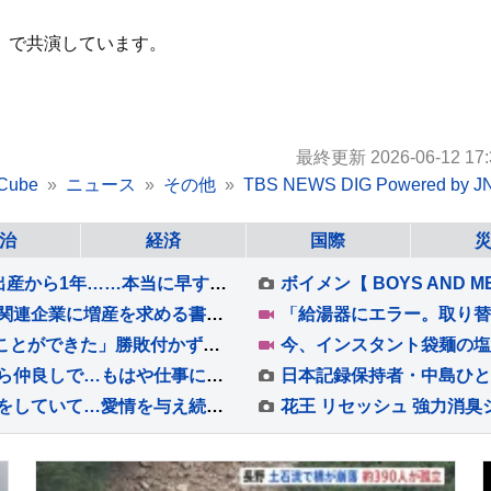
」で共演しています。
最終更新 2026-06-12 17:
Cube
ニュース
その他
TBS NEWS DIG Powered by J
治
経済
国際
【 辻希美 】第5子・夢空ちゃんが1歳に「あの出産から1年……本当に早すぎます」 手や口元がクリームだらけでケーキ頬張る姿も
アメリカ・深刻な弾薬不足 国防副長官は防衛関連企業に増産を求める書簡を送る
山本由伸 6回途中無失点「自信を持って投げることができた」勝敗付かずもチームの連敗ストップ「みんなの気持ちが1つになった」
『郵便配達員』と遭遇した犬→赤ちゃんの頃から仲良しで…もはや仕事にならない光景が54万再生「足にめり込めそうw」「配達員さんも嬉しい」
保護犬を飼った初日『いつでも逃げれる寝方』をしていて…愛情を与え続けた結果→感動的な『現在の寝相』に反響「愛されてる顔」「幸せで嬉しい」