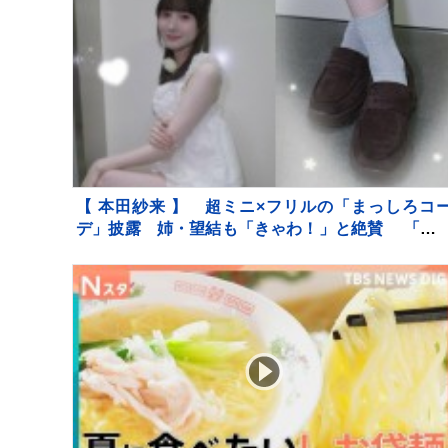
【 本田紗来 】 超ミニ×フリルの「まっしろコ
デ」披露 姉・望結も「きゃわ！」と絶賛 「天
すぎっ」可愛さにファン歓喜