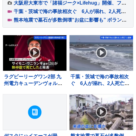
大阪府大東市で「諸福ジーク×Lifehug」開催、ファッションテーマの体験型イベント
千葉・茨城で海の事故相次ぐ 6人が溺れ、2人死亡・1人重体
熊本地震で墓石が多数倒壊“お盆に影響も” ボランティアが復旧作業「道を作ればお参りに来られるのでは」
ラグビーリーグワン2部 九
千葉・茨城で海の事故相次
州電力キューデンヴォルテ
ぐ 6人が溺れ、2人死亡・
クス 重度の熱中症でサイ
1人重体
モニ・ヴニランギ選手が死
亡と発表
デスクにハイエースが登
熊本地震で墓石が多数倒