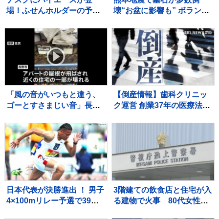
場！ふせんホルダーの予約
壊“お盆に影響も” ボランテ
販売を開始
ィアが復旧作業「道を作れ
ばお参りに来られるので
は」
「風の音がいつもと違う、
【倒産情報】歯科クリニッ
ゴーとすさまじい音」長野
ク運営 創業37年の医療法人
市で突風被害 屋根飛ばされ
「社団友志会」ら破産開始
住宅損壊 最大瞬間風速19.9
決定 ピーク時は5.8億円を超
メートル記録
える売上高を計上も…競合
激化や借入負担増の影響で
赤字に 熊本市【東京商工リ
サーチ】
日本代表が決勝進出 ！ 男子
3階建ての飲食店と住宅が入
4×100mリレー予選で39秒
る建物で火事 80代女性が
65をマーク、組2着でファ
死亡 2階の部屋に住む親子