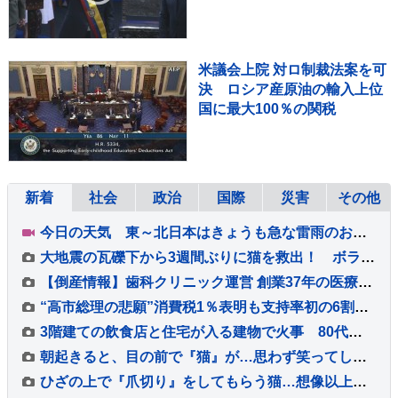
米議会上院 対ロ制裁法案を可
決 ロシア産原油の輸入上位
国に最大100％の関税
新着
社会
政治
国際
災害
その他
今日の天気 東～北日本はきょうも急な雷雨のおそれ 短時間で道路が冠水するほどの降り方に 台風15号はあさって11日（火・祝）ごろ東北に上陸か
大地震の瓦礫下から3週間ぶりに猫を救出！ ボランティア学生が救助活動に協力 ベネズエラ
【倒産情報】歯科クリニック運営 創業37年の医療法人「社団友志会」ら破産開始決定 ピーク時は5.8億円を超える売上高を計上も…競合激化や借入負担増の影響で赤字に 熊本市【東京商工リサーチ】
“高市総理の悲願”消費税1％表明も支持率初の6割切り…「賛成52%」の波紋 皇室典範めぐる政府説明にも不満「6割超」【8月JNN世論調査解説】
3階建ての飲食店と住宅が入る建物で火事 80代女性が死亡 2階の部屋に住む親子と連絡取れず 東京・大田区
朝起きると、目の前で『猫』が…思わず笑ってしまう『まさかの光景』に２万いいね「眠気も吹っ飛ぶねｗ」「よっ！て感じでかわいいｗ」
ひざの上で『爪切り』をしてもらう猫…想像以上に大人しすぎる『驚きの光景』が20万再生「まったく動かないだとｗ」「めちゃくちゃ可愛い」