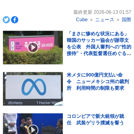
最終更新 2026-06-13 01:57
Cube
ニュース
国際
「まさに惨めな状況にある」
韓国のサッカー協会が謝罪文
を公表 外国人審判への“性的
接待”・代表監督選任めぐる疑
惑など相次ぐ不祥事受け
米メタに900億円支払い命
令 ニューメキシコ州の裁判
所 利用時間の制限も要求
コロンビアで新大統領が就
任 武装ゲリラ撲滅を誓う