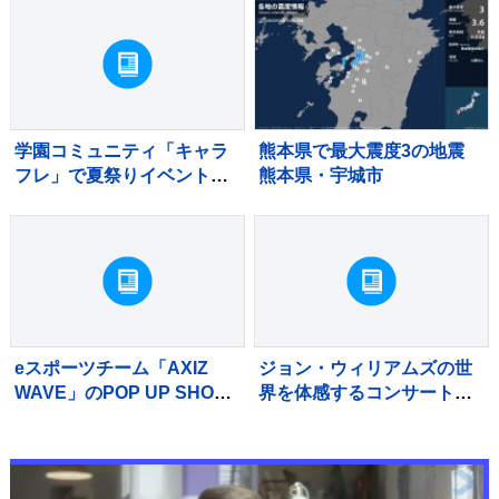
イナルへ【U20世界陸上】
と連絡取れず 東京・大田
区
学園コミュニティ「キャラ
熊本県で最大震度3の地震
フレ」で夏祭りイベント開
熊本県・宇城市
催
eスポーツチーム「AXIZ
ジョン・ウィリアムズの世
WAVE」のPOP UP SHOP
界を体感するコンサートが
がSHIBUYA TSUTAYAに登
2027年1月に東京で開催決
場
定