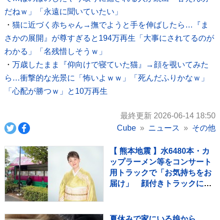
だねｗ」「永遠に聞いていたい」
・
猫に近づく赤ちゃん→撫でようと手を伸ばしたら…『ま
さかの展開』が尊すぎると194万再生「大事にされてるのが
わかる」「名残惜しそうｗ」
・
万歳したまま『仰向けで寝ていた猫』→顔を覗いてみた
ら…衝撃的な光景に「怖いよｗｗ」「死んだふりかなｗ」
「心配が勝つｗ」と10万再生
最終更新 2026-06-14 18:50
Cube
ニュース
その他
【 熊本地震 】水6480本・カ
ップラーメン等をコンサート
用トラックで「お気持ちをお
届け」 顔付きトラックにた
めらいも〝自分のことを言っ
てる場合ではない〟
夏休みで家にいる娘から