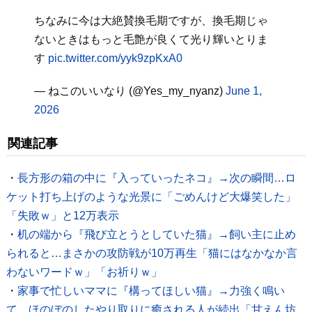
ちなみに今は大絶賛換毛期ですが、換毛期じゃ
ないときはもっと毛艶が良くて光り輝いとりま
す
pic.twitter.com/yyk9zpKxA0
— ねこのいいなり (@Yes_my_nyanz)
June 1,
2026
関連記事
・
長方形の箱の中に『入っていったネコ』→次の瞬間…ロ
ケット打ち上げのような光景に「ごめんけど大爆笑した」
「失敗ｗ」と12万表示
・
机の端から『飛び立とうとしていた猫』→飼い主に止め
られると…まさかの攻防戦が10万再生「猫にはなかなか言
わないワードｗ」「お祈りｗ」
・
家事で忙しいママに『構ってほしい猫』→力強く鳴い
て…ほのぼのしたやり取りに癒される人が続出「甘えん坊