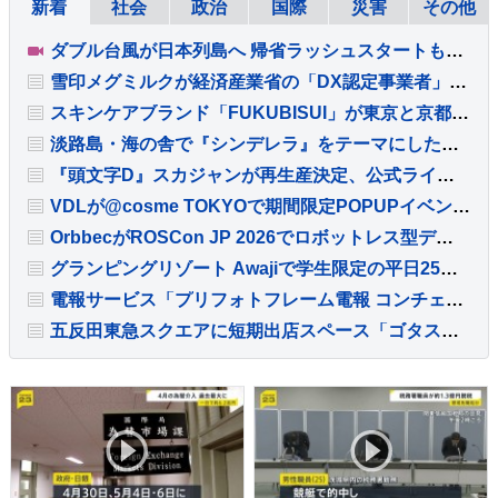
新着
社会
政治
国際
災害
その他
ダブル台風が日本列島へ 帰省ラッシュスタートも空の便は欠航相次ぐ 沖縄では「持病の薬」「血圧測定器」を避難所に持ち込む高齢者も 週明け15号も本州へ【news23】
雪印メグミルクが経済産業省の「DX認定事業者」に認定
スキンケアブランド「FUKUBISUI」が東京と京都でPOP-UP開催
淡路島・海の舎で『シンデレラ』をテーマにしたディナーショー開催
『頭文字D』スカジャンが再生産決定、公式ライセンスの総刺繍アイテム
VDLが@cosme TOKYOで期間限定POPUPイベントを開催、ミチとのコラボ新商品も先行販売
OrbbecがROSCon JP 2026でロボットレス型データ収集プラットフォームを日本初公開
グランピングリゾート Awajiで学生限定の平日25％OFFプランが登場
電報サービス「プリフォトフレーム電報 コンチェルト」が発売15周年でリニューアル
五反田東急スクエアに短期出店スペース「ゴタスク」がオープン