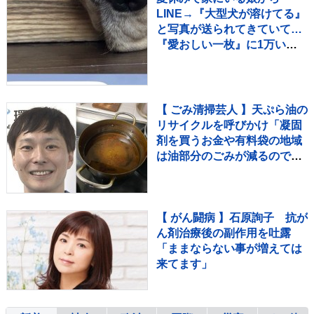
LINE→『大型犬が溶けてる』
と写真が送られてきていて…
『愛おしい一枚』に1万いい
ね「たぷたぷで草」「無防備
ｗｗ」
【 ごみ清掃芸人 】天ぷら油の
リサイクルを呼びかけ「凝固
剤を買うお金や有料袋の地域
は油部分のごみが減るので、
節約にも繋がりますよ！」
【マシンガンズ滝沢】
【 がん闘病 】石原詢子 抗が
ん剤治療後の副作用を吐露
「ままならない事が増えては
来てます」