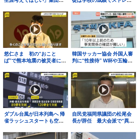
生涯考えてほしい」集団暴
徒は学校の成績でストレス
行死事件 “主犯格”の男（当
か 教職員5人死亡 30人重
時18）に無期懲役の判決 裁
軽傷
判員裁判 北海道・江別市
悠仁さま 初の“おこと
韓国サッカー協会 外国人審
ば”で熊本地震の被災者にお
判に“性接待” W杯や五輪の
見舞いも 広島県で原爆慰
予選、2011年から約1年間
霊碑に供花
で10人余に対し JNN報告書
入手
ダブル台風が日本列島へ 帰
自民党福岡県議団の松尾会
省ラッシュスタートも空の
長が辞任 最大会派で“異
便は欠航相次ぐ 沖縄では
例”のトップ不在 熊本地震
「持病の薬」「血圧測定
の直後に政治資金パーティ