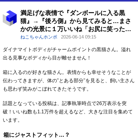
満足げな表情で『ダンボールに入る黒
猫』→『後ろ側』から見てみると…まさ
かの光景に１万いいね「お尻に笑った
ｗ」「ツヤツヤすぎる」
ねこちゃんホンポ
2026-06-14 09:15
ダイナマイトボディがチャームポイントの黒猫さん。溢れ
出る見事なボディから目が離せません！
箱に入るのが好きな猫さん。表情からも幸せそうなことが
伝わってきますが、体の"とある部分"を見ると、飼い主さん
も思わず笑みがこぼれてきたそうです。
話題となっている投稿は、記事執筆時点で26万表示を突
破！いいね数も1.1万件を超えるなど、大きな注目を集めて
います。
箱にジャストフィット…？