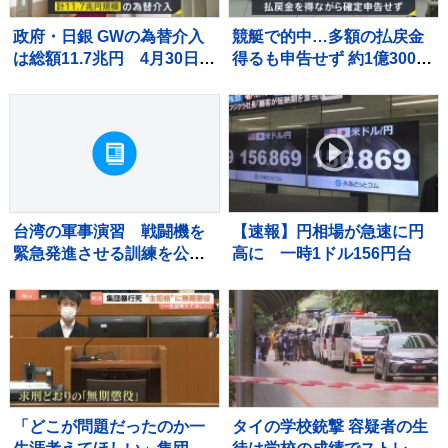
政府・日銀 GWの為替介入
競艇で的中…多額の払戻金
は総額11.7兆円 4月30日は
得るも申告せず 約1億3000
一日として過去最大の6.2兆
万円脱税か 税務署職員を懲
円超
戒免職 過去には納税者から
約1億5000万円受け取り
台湾の軍事演習 戦闘機を
【速報】円相場が急速に円
緊急発進させる訓練を公
高に 一時1ドル156円台
開 中国の侵攻を想定
「どこが問題だったのか一
タイの学校銃撃 容疑者の生