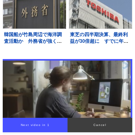
器」を避難所に持ち込む高
ー
齢者も 週明け15号も本州
へ【news23】
韓国船が竹島周辺で海洋調
東芝の四半期決算、最終利
査活動か 外務省が強く抗
益が30倍超に すでに年間
議「事前の同意なく受け入
最高を更新 キオクシアHD
れられない」
効果も