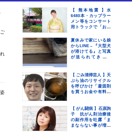
」「キュンときた」
【 熊本地震 】水
6480本・カップラー
メン等をコンサート
用トラックで「お気
ご
持ちをお届け」 顔
付きトラックにため
夏休みで家にいる娘
らいも〝自分のこと
からLINE→『大型犬
を言ってる場合では
が溶けてる』と写真
れ
ない〟
が送られてきてい
て…『愛おしい一
枚』に1万いいね「た
ぷたぷで草」「無防
【 ごみ清掃芸人 】天
備ｗｗ」
ぷら油のリサイクル
を呼びかけ「凝固剤
を買うお金や有料袋
の姿
の地域は油部分のご
みが減るので、節約
にも繋がります
【 がん闘病 】石原詢
よ！」【マシンガン
子 抗がん剤治療後
ズ滝沢】
の副作用を吐露「ま
まならない事が増え
ては来てます」