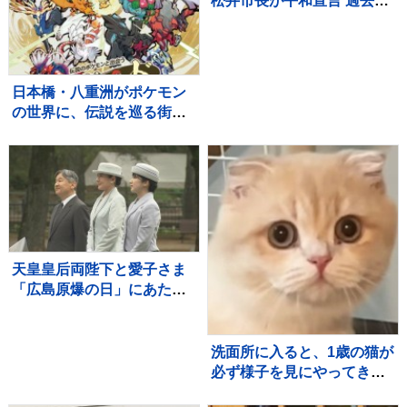
松井市長が平和宣言 過去最
多121の国と地域が参列の
広島「平和記念式典」 高
市総理「核兵器のない世
界」に向けて力を尽くす
日本橋・八重洲がポケモン
の世界に、伝説を巡る街歩
き型の謎解きイベント開催
天皇皇后両陛下と愛子さま
「広島原爆の日」にあたり
黙とう 8月6日
洗面所に入ると、1歳の猫が
必ず様子を見にやってき
て…『可愛すぎる光景』に