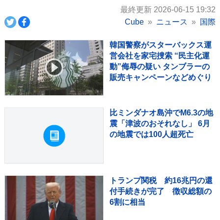
最終更新 2026-06-15 19:32
Cube
ニュース
国際
韓国警察がスターバックス運
営会社を家宅捜索 “民主化運
動”侮辱の疑い タンブラーの
販売キャンペーンなどめぐり
比ミンダナオ島沖でM6.3の地
震「津波のおそれなし」 6月
の地震では100人超死亡
トランプ関税 約16兆円の還
付手続きが完了 徴収総額の
6割に相当