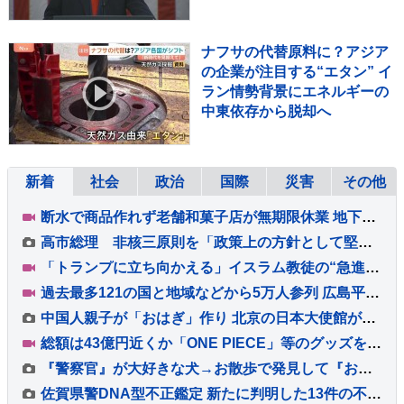
ナフサの代替原料に？アジア
の企業が注目する“エタン” イ
ラン情勢背景にエネルギーの
中東依存から脱却へ
新着
社会
政治
国際
災害
その他
断水で商品作れず老舗和菓子店が無期限休業 地下水豊富も地震直後に泥含み 熊本・氷川町の白玉屋新三郎【地震発生から10日目】
高市総理 非核三原則を「政策上の方針として堅持している」との認識重ねて示す
「トランプに立ち向かえる」イスラム教徒の“急進左派”候補が勝利確実に アメリカ・ミシガン州の民主党予備選挙
過去最多121の国と地域などから5万人参列 広島平和記念式典 松井市長「いつまで失望させ続けるのですか」 被爆者の高齢化進み、体験の継承が課題に
中国人親子が「おはぎ」作り 北京の日本大使館が和食イベント
総額は43億円近くか「ONE PIECE」等のグッズを大量に注文しキャンセル繰り返した偽計業務妨害の疑いで女（32）逮捕「日々の生活でストレスたまり」 警視庁
『警察官』が大好きな犬→お散歩で発見して『お仕事中に邪魔かな』と思っていたら…紳士すぎる『神対応』が63万再生「メロメロｗ」「可愛すぎ」
佐賀県警DNA型不正鑑定 新たに判明した13件の不正について元職員の被告を書類送検 警察庁実施の特別監察で判明