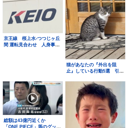
22万いいね「首の角度がた
まらん」「真剣に見てるね
ｗ」
京王線 桜上水-つつじヶ丘
間 運転見合わせ 人身事故
のため
猫があなたの『外出を阻
止』している行動5選 引き
止める理由や上手な対応を
ご紹介
総額は43億円近くか
「ONE PIECE」等のグッズ