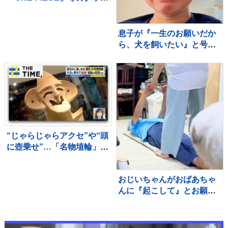
を大量に注文しキャンセル
繰り返した偽計業務妨害の
疑いで女（32）逮捕「日々
息子が『一生のお願いだか
の生活でストレスたま
ら、犬を飼いたい』と号泣
り」 警視庁
→飼い始めて4年後の現在…
思わず感動する『成長記
録』が255万再生「素敵」
「愛溢れてる」
“じゃらじゃらアクセ”や“頭
に壺乗せ”…「名物埴輪」を
無料で堪能できる大学博物
館【THE TIME,】
おじいちゃんがおばあちゃ
んに『起こして』とお願い
した結果→超大型犬が…容
赦ない『嫉妬の仕方』が94
万再生「手加減なしで草」