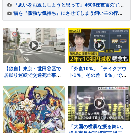
「思いをお返ししようと思って」4600棟被害の宇城市でボランティア活動始まる 10年前の被災者から支援の“恩返し” 熊本地震から10日目
猫を『孤独な気持ち』にさせてしまう飼い主の行動5選 避けるべき理由や適切な接し方とは
【独自】東京・世田谷区で
「外食10％」「テイクアウ
居眠り運転で交通死亡事故
ト1％」その差「9％」であ
起こしたとみられる男性
なたのランチは？…食料品
（34）を書類送検 当時男
の消費税「2年間1％」の基
性は睡眠時無呼吸症候群 危
本方針を政府が閣議決定
険運転致死疑いでも捜査
【news23】
「大国の横暴な振る舞い」