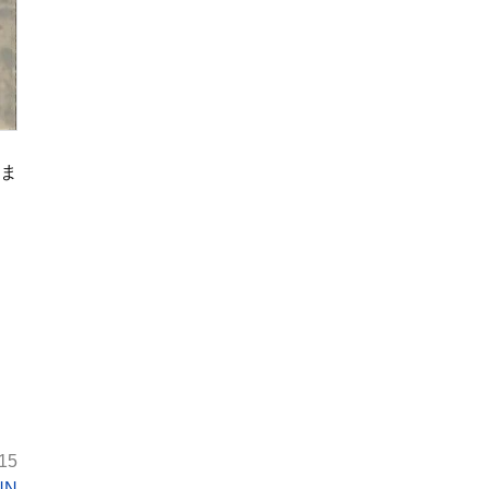
の人事の失敗だ」と
痛烈批判
いま
15
NN