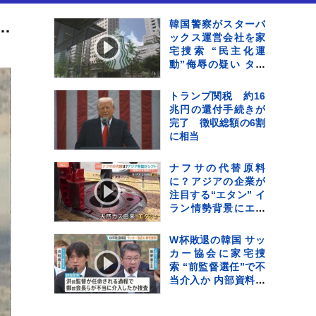
が墜落 カリフォルニア州 乗組員の安否や墜落の原因は不明
韓国警察がスターバ
ックス運営会社を家
宅捜索 “民主化運
動”侮辱の疑い タン
ブラーの販売キャン
ペーンなどめぐり
トランプ関税 約16
兆円の還付手続きが
完了 徴収総額の6割
に相当
ナフサの代替原料
に？アジアの企業が
注目する“エタン” イ
ラン情勢背景にエネ
ルギーの中東依存か
ら脱却へ
W杯敗退の韓国 サッ
カー協会に家宅捜
索 “前監督選任”で不
当介入か 内部資料な
どを押収し解析へ 李
大統領も「身内重視