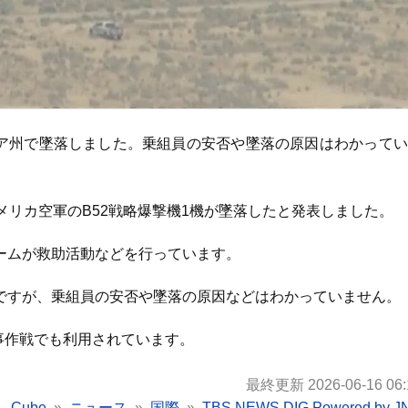
ニア州で墜落しました。乗組員の安否や墜落の原因はわかって
メリカ空軍のB52戦略爆撃機1機が墜落したと発表しました。
ームが救助活動などを行っています。
ですが、乗組員の安否や墜落の原因などはわかっていません。
事作戦でも利用されています。
最終更新 2026-06-16 06:
Cube
ニュース
国際
TBS NEWS DIG Powered by J