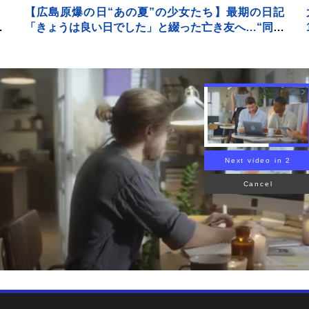
み
【広島原爆の日“あの夏”の少女たち】最期の日記
報
「きょうは良い日でした」と綴った亡き友へ…“同級
生223人全滅”残された少女の葛藤【news23】