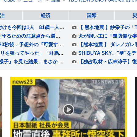
治
経済
国際
「ありがとうって言いたい」10年前は2人で片付けも今回は1人 81歳一人暮らしの被災者に片付けのボランティア支援【熊本地震から10日目】
猫が『ハンモック』でくつろぐ理由4つ 安全を守るための注意点から選び方のポイントまで
リビングにバウンサーを置いていたら、わずか20秒後…予想外の『可愛すぎる光景』が52万再生「顔に笑ったｗ」「自認赤ちゃんだよね」
茨城県も「パスポート」を発行へ 「群馬のパクリを狙ってやった」「群馬県知事の了解も得た」
ペットシッターさんから送られてきた『愛猫の様子』を見た結果…まさかの光景に「プロってすごいなぁ」「モヤモヤするねｗ」と16万表示