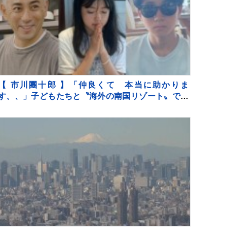
【 市川團十郎 】「仲良くて 本当に助かりま
す、、」子どもたちと〝海外の南国リゾート〟で過
ごす夏休み 「移動です」次なる滞在場所へ