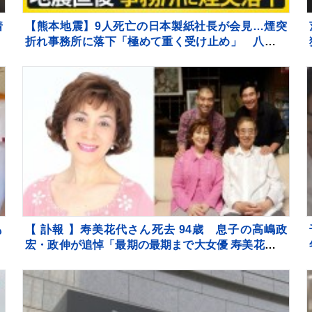
着
【熊本地震】9人死亡の日本製紙社長が会見…煙突
を
折れ事務所に落下「極めて重く受け止め」 八代市
などで続く断水解消のカギは“配水管”【news23】
も
【 訃報 】寿美花代さん死去 94歳 息子の高嶋政
も
宏・政伸が追悼「最期の最期まで大女優 寿美花代だ
った母でした」