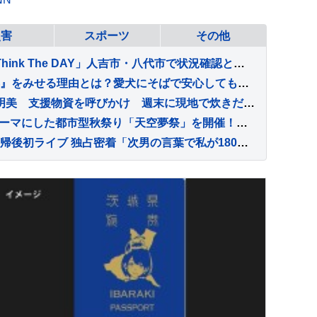
災害
スポーツ
その他
【 熊本地震 】紗栄子の「Think The DAY」人吉市・八代市で状況確認と物資拠点確保にあたる 栃木県から給水車も派遣
犬が飼い主に『無防備な姿』をみせる理由とは？愛犬にそばで安心してもらう方法までご紹介
【熊本地震 】 ダレノガレ明美 支援物資を呼びかけ 週末に現地で炊きだし「たくさんの物資が届きはじめました！」「皆様本当に本当にありがとうございます」
SHIBUYA SKY、”夢”をテーマにした都市型秋祭り「天空夢祭」を開催！天空の盆踊りや夢短冊企画が登場
【独占取材・広末涼子】復帰後初ライブ 独占密着「次男の言葉で私が180度変わって…」病名公表を決断させた“次男の言葉”（特別インタビュー）