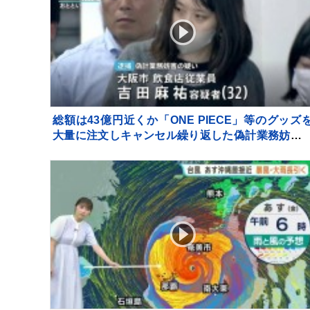
総額は43億円近くか「ONE PIECE」等のグッズ
大量に注文しキャンセル繰り返した偽計業務妨害
疑いで女（32）逮捕「日々の生活でストレスた
り」 警視庁