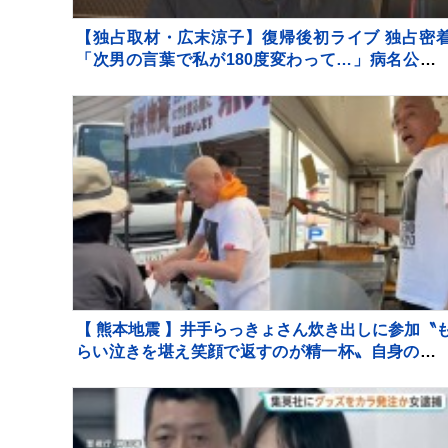
【独占取材・広末涼子】復帰後初ライブ 独占密
「次男の言葉で私が180度変わって…」病名公表
決断させた“次男の言葉”（特別インタビュー）
【 熊本地震 】井手らっきょさん炊き出しに参加〝
らい泣きを堪え笑顔で返すのが精一杯〟自身の店
被害に