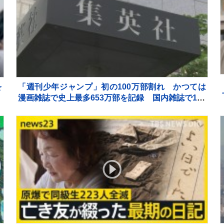
を
「週刊少年ジャンプ」初の100万部割れ かつては
の
漫画雑誌で史上最多653万部を記録 国内雑誌で100
ま
万部超えゼロに