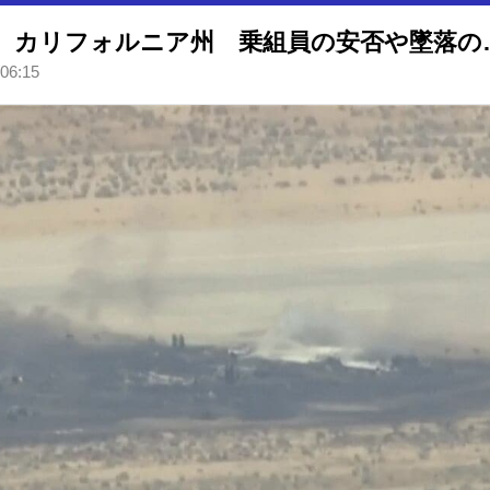
米空軍のB52戦略爆撃機
 06:15