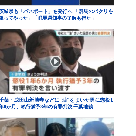
茨城県も「パスポート」を発行へ 「群馬のパクリを
狙ってやった」「群馬県知事の了解も得た」
千葉・成田山新勝寺などに“油”をまいた男に懲役1
年6か月、執行猶予3年の有罪判決 千葉地裁