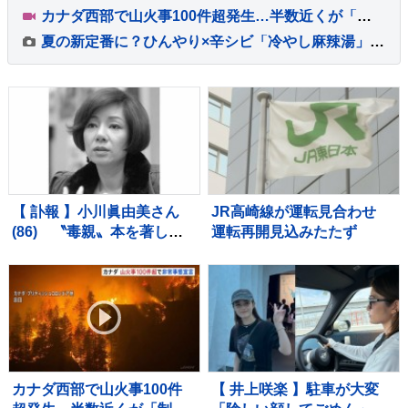
カナダ西部で山火事100件超発生…半数近くが「制御不能な状態」 非常事態宣言発令
夏の新定番に？ひんやり×辛シビ「冷やし麻辣湯」人気拡大中【THE TIME,】
【 訃報 】小川眞由美さん
JR高崎線が運転見合わせ
(86) 〝毒親〟本を著した
運転再開見込みたたず
娘・小川雅代さんが明かす
「この約10年間は縁を切っ
ていました」「生前に仲良
くすることはできなかっ
た。看取ることもできなか
った」
カナダ西部で山火事100件
【 井上咲楽 】駐車が大変