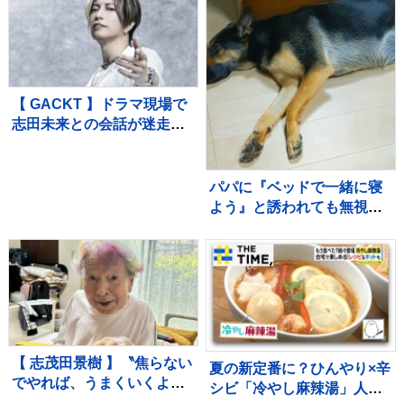
【 GACKT 】ドラマ現場で
志田未来との会話が迷走
「ベイプマン」「ビーフマ
ン」結局何も合っていなか
った2人
パパに『ベッドで一緒に寝
よう』と誘われても無視す
る犬→ママの場合は…あか
らさま過ぎる『態度の違
い』に反響「ハッキリｗ」
「パパどんまい」
【 志茂田景樹 】〝焦らない
夏の新定番に？ひんやり×辛
でやれば、うまくいくよ〟
シビ「冷やし麻辣湯」人気
人生のヒント フォロワー