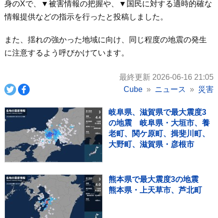
身のXで、▼被害情報の把握や、▼国民に対する適時的確な
情報提供などの指示を行ったと投稿しました。
また、揺れの強かった地域に向け、同じ程度の地震の発生
に注意するよう呼びかけています。
最終更新 2026-06-16 21:05
Cube
ニュース
災害
岐阜県、滋賀県で最大震度3
の地震 岐阜県・大垣市、養
老町、関ケ原町、揖斐川町、
大野町、滋賀県・彦根市
熊本県で最大震度3の地震
熊本県・上天草市、芦北町