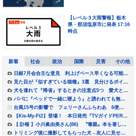
【レベル３大雨警報】栃木
県・那須塩原市に発表 17:16
時点
新着
社会
政治
国際
災害
その他
日銀7月会合主な意見 利上げペース早くなる可能性言及「市場想定より早まることも考えられる」「ペースアップする必要」
見た目が『似すぎている猫種』3選 見分けるポイントから魅力・特徴までご紹介
犬を連れて『帰省』するときの注意点5つ 愛犬と長距離移動する場合に必要な事前準備とは？
パパに『ベッドで一緒に寝よう』と誘われても無視する犬→ママの場合は…あからさま過ぎる『態度の違い』に反響「ハッキリｗ」「パパどんまい」
台風15号の影響で フェリーさんふらわあ 6便欠航
【Kis-My-Ft2】登場！ 本日発売『TVガイドPERSON』 横尾渉「各々がやりたいことを応援する関係性」
【 訃報 】小川眞由美さん(86) 〝毒親〟本を著した娘・小川雅代さんが明かす「この約10年間は縁を切っていました」「生前に仲良くすることはできなかった。看取ることもできなかった」
トリミング後に撮影してもらった犬→友人に見せると『オペ中の赤ちゃん』と言われ…納得せざるを得ない一枚に2万いいね「意味不明で草」「顔ｗ」