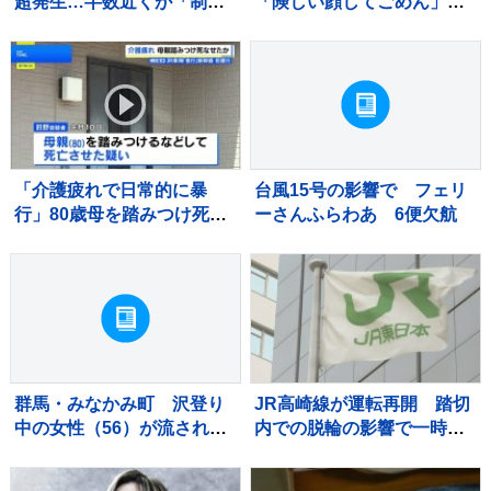
超発生…半数近くが「制御
「険しい顔してごめん」
不能な状態」 非常事態宣言
泊まりに来た妹と東京観光
発令
で「たのしかったかな」
フォロワー共感「最高のお
姉ちゃん」
「介護疲れで日常的に暴
台風15号の影響で フェリ
行」80歳母を踏みつけ死な
ーさんふらわあ 6便欠航
せたか、息子（58）を逮
捕 大阪・岬町
群馬・みなかみ町 沢登り
JR高崎線が運転再開 踏切
中の女性（56）が流され行
内での脱輪の影響で一時運
方不明に きょうも朝から
転見合わせ
捜索行う