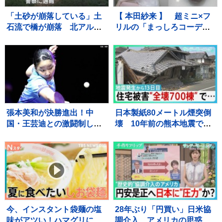
「土砂が崩落している」土
【 本田紗来 】 超ミニ×フ
石流で橋が崩落 北アルプ
リルの「まっしろコーデ」
ス燕岳・登山口の温泉施設
披露 姉・望結も「きゃ
に登山客など約390人が孤
わ！」と絶賛 「天使すぎ
立状態 長野
っ」可愛さにファン歓喜
張本美和が決勝進出！中
日本製紙80メートル煙突倒
国・王芸迪との激闘制し初
壊 10年前の熊本地震で補
優勝に王手【WTTチャンピ
強も… イオンモール熊
オンズ横浜】
本“避難解除”前になぜ再入
館？下水管破損で田んぼ
に“汚水” 直下に断層 住
宅被害は・・【サンデーモ
ーニング】
今、インスタント袋麺の塩
28年ぶり「円買い」日米協
味がアツい！ハマグリに毛
調介入 アメリカの思惑