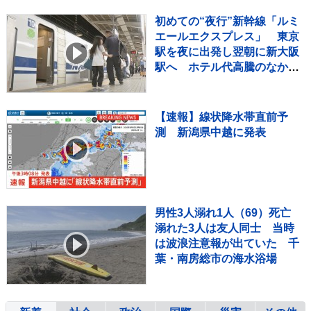
初めての“夜行”新幹線「ルミ
エールエクスプレス」 東京
駅を夜に出発し翌朝に新大阪
駅へ ホテル代高騰のなかレ
ジャー需要など狙う
【速報】線状降水帯直前予
測 新潟県中越に発表
男性3人溺れ1人（69）死亡
溺れた3人は友人同士 当時
は波浪注意報が出ていた 千
葉・南房総市の海水浴場