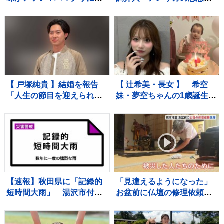
がに！ラーメン店顔負けの
は？ 円安是正へ日本に“圧
麺も！専門家ゲキ推しの7品
力”か？【サンデーモーニン
を大家族が1週間ガチ比較！
グ】
【それスタ】
【 戸塚純貴 】結婚を報告
【 辻希美・長女 】 希空
「人生の節目を迎えられる
妹・夢空ちゃんの1歳誕生日
こと、心より感謝しており
を祝福 「毎日可愛くて可
ます」「さらなる飛躍を目
愛くて見るだけで癒されて
指して」精進誓う
るよ」 「姉妹で沢山お出か
けしたりしようね」
【速報】秋田県に「記録的
「見違えるようになった」
短時間大雨」 湯沢市付近
お盆前に仏壇の修理依頼が
で1時間に約100ミリの猛烈
急増 熊本地震 八代市の
な雨 災害警戒 9日13:49時
店に約100件の依頼