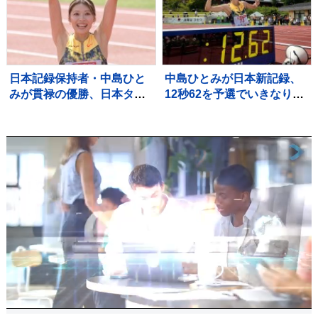
点
日本記録保持者・中島ひと
中島ひとみが日本新記録、
みが貫禄の優勝、日本タイ
12秒62を予選でいきなりマ
記録でハイレベルのレース
ーク、福部真子の記録を2年
を制す 予選で12秒62の日
ぶりに更新【陸上・富士北
本新をマーク【陸上・富士
麓ワールドトライアル】
北麓ワールドトライアル】