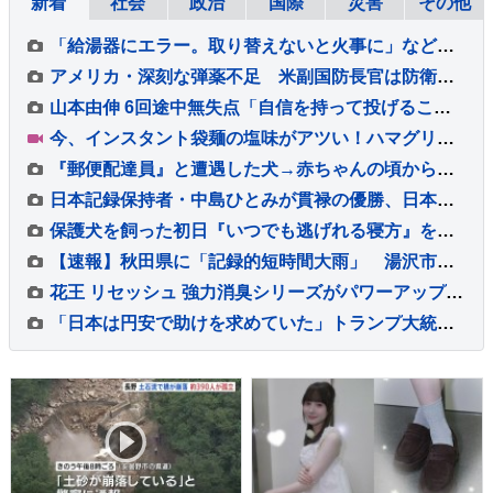
新着
社会
政治
国際
災害
その他
「給湯器にエラー。取り替えないと火事に」などとウソ…給湯器点検業者になりすまし工事代金だまし取ろうとしたか 建築会社社長の男ら2人逮捕 東京・足立区
アメリカ・深刻な弾薬不足 米副国防長官は防衛関連企業に増産を求める書簡を送る
山本由伸 6回途中無失点「自信を持って投げることができた」勝敗付かずもチームの連敗ストップ「みんなの気持ちが1つになった」
今、インスタント袋麺の塩味がアツい！ハマグリに毛がに！ラーメン店顔負けの麺も！専門家ゲキ推しの7品を大家族が1週間ガチ比較！【それスタ】
『郵便配達員』と遭遇した犬→赤ちゃんの頃から仲良しで…もはや仕事にならない光景が54万再生「足にめり込めそうw」「配達員さんも嬉しい」
日本記録保持者・中島ひとみが貫禄の優勝、日本タイ記録でハイレベルのレースを制す 予選で12秒62の日本新をマーク【陸上・富士北麓ワールドトライアル】
保護犬を飼った初日『いつでも逃げれる寝方』をしていて…愛情を与え続けた結果→感動的な『現在の寝相』に反響「愛されてる顔」「幸せで嬉しい」
【速報】秋田県に「記録的短時間大雨」 湯沢市付近で1時間に約100ミリの猛烈な雨 災害警戒 9日13:49時点
花王 リセッシュ 強力消臭シリーズがパワーアップ☆ 自分自身では気づかない無自覚臭まで消臭♪ タバコ 焼肉などのニオイ原因物質への消臭力も向上◎ 99％除菌ウイルス除去
「日本は円安で助けを求めていた」トランプ大統領“28年ぶり日米協調介入” 一方 食料品消費税“2年間1%”へ「財源なき減税は無責任」との批判も 円安の流れは変えられるか…【サンデーモーニング】