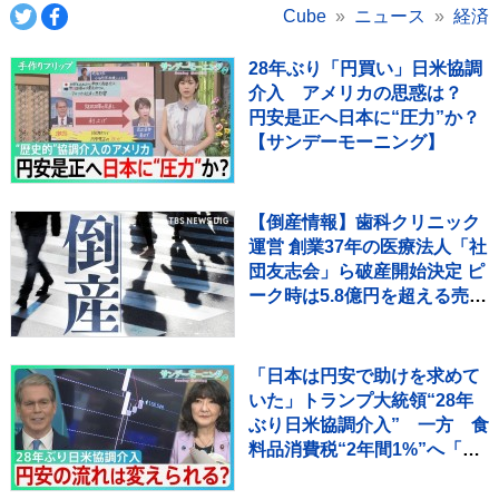
Cube
ニュース
経済
28年ぶり「円買い」日米協調
介入 アメリカの思惑は？
円安是正へ日本に“圧力”か？
【サンデーモーニング】
【倒産情報】歯科クリニック
運営 創業37年の医療法人「社
団友志会」ら破産開始決定 ピ
ーク時は5.8億円を超える売上
高を計上も…競合激化や借入
負担増の影響で赤字に 熊本市
【東京商工リサーチ】
「日本は円安で助けを求めて
いた」トランプ大統領“28年
ぶり日米協調介入” 一方 食
料品消費税“2年間1%”へ「財
源なき減税は無責任」との批
判も 円安の流れは変えられ