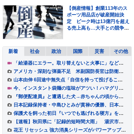
るか…【サンデーモーニン
【倒産情報】創業113年のス
グ】
ポーツ用品店が破産開始決
定 ピーク時は13億円を超え
る売上高も…大手との競争や
コロナ禍の影響で赤字に 福井
市 【東京商工リサーチ】
新着
社会
政治
国際
災害
その他
「給湯器にエラー。取り替えないと火事に」などとウソ…給湯器点検業者になりすまし工事代金だまし取ろうとしたか 建築会社社長の男ら2人逮捕 東京・足立区
アメリカ・深刻な弾薬不足 米副国防長官は防衛関連企業に増産を求める書簡を送る
山本由伸 6回途中無失点「自信を持って投げることができた」勝敗付かずもチームの連敗ストップ「みんなの気持ちが1つになった」
今、インスタント袋麺の塩味がアツい！ハマグリに毛がに！ラーメン店顔負けの麺も！専門家ゲキ推しの7品を大家族が1週間ガチ比較！【それスタ】
『郵便配達員』と遭遇した犬→赤ちゃんの頃から仲良しで…もはや仕事にならない光景が54万再生「足にめり込めそうw」「配達員さんも嬉しい」
日本記録保持者・中島ひとみが貫禄の優勝、日本タイ記録でハイレベルのレースを制す 予選で12秒62の日本新をマーク【陸上・富士北麓ワールドトライアル】
保護犬を飼った初日『いつでも逃げれる寝方』をしていて…愛情を与え続けた結果→感動的な『現在の寝相』に反響「愛されてる顔」「幸せで嬉しい」
【速報】秋田県に「記録的短時間大雨」 湯沢市付近で1時間に約100ミリの猛烈な雨 災害警戒 9日13:49時点
花王 リセッシュ 強力消臭シリーズがパワーアップ☆ 自分自身では気づかない無自覚臭まで消臭♪ タバコ 焼肉などのニオイ原因物質への消臭力も向上◎ 99％除菌ウイルス除去