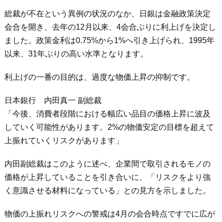
総裁が不在という異例の状況のなか、日銀は金融政策決定
会合を開き、去年の12月以来、4会合ぶりに利上げを決定し
ました。政策金利は0.75%から1%へ引き上げられ、1995年
以来、31年ぶりの高い水準となります。
利上げの一番の目的は、過度な物価上昇の抑制です。
日本銀行 内田真一 副総裁
「今後、消費者段階における幅広い品目の価格上昇に波及
していく可能性があります。2%の物価安定の目標を超えて
上振れていくリスクがあります」
内田副総裁はこのように述べ、企業間で取引されるモノの
価格が上昇していることを引き合いに、「リスクをより強
く意識させる材料になっている」との見方を示しました。
物価の上振れリスクへの警戒は4月の会合時点ですでに広が