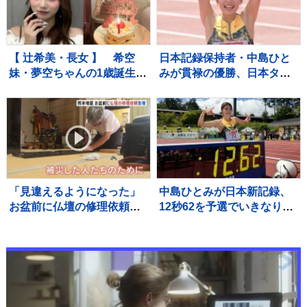
【 辻希美・長女 】 希空
日本記録保持者・中島ひと
妹・夢空ちゃんの1歳誕生日
みが貫禄の優勝、日本タイ
を祝福 「毎日可愛くて可
記録でハイレベルのレース
愛くて見るだけで癒されて
を制す 予選で12秒62の日
るよ」 「姉妹で沢山お出か
本新をマーク【陸上・富士
けしたりしようね」
北麓ワールドトライアル】
「見違えるようになった」
中島ひとみが日本新記録、
お盆前に仏壇の修理依頼が
12秒62を予選でいきなりマ
急増 熊本地震 八代市の
ーク、福部真子の記録を2年
店に約100件の依頼
ぶりに更新【陸上・富士北
麓ワールドトライアル】