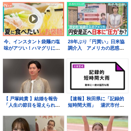
オンズ横浜】
本“避難解除”前になぜ再入
館？下水管破損で田んぼ
に“汚水” 直下に断層 住
宅被害は・・【サンデーモ
ーニング】
今、インスタント袋麺の塩
28年ぶり「円買い」日米協
味がアツい！ハマグリに毛
調介入 アメリカの思惑
がに！ラーメン店顔負けの
は？ 円安是正へ日本に“圧
麺も！専門家ゲキ推しの7品
力”か？【サンデーモーニン
を大家族が1週間ガチ比較！
グ】
【それスタ】
【 戸塚純貴 】結婚を報告
【速報】秋田県に「記録的
「人生の節目を迎えられる
短時間大雨」 湯沢市付近
こと、心より感謝しており
で1時間に約100ミリの猛烈
ます」「さらなる飛躍を目
な雨 災害警戒 9日13:49時
指して」精進誓う
点