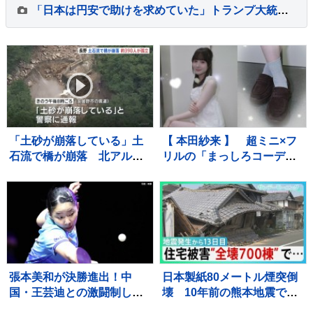
「日本は円安で助けを求めていた」トランプ大統領“28年ぶり日米協調介入” 一方 食料品消費税“2年間1%”へ「財源なき減税は無責任」との批判も 円安の流れは変えられるか…【サンデーモーニング】
「土砂が崩落している」土
【 本田紗来 】 超ミニ×フ
石流で橋が崩落 北アルプ
リルの「まっしろコーデ」
ス燕岳・登山口の温泉施設
披露 姉・望結も「きゃ
に登山客など約390人が孤
わ！」と絶賛 「天使すぎ
立状態 長野
っ」可愛さにファン歓喜
張本美和が決勝進出！中
日本製紙80メートル煙突倒
国・王芸迪との激闘制し初
壊 10年前の熊本地震で補
優勝に王手【WTTチャンピ
強も… イオンモール熊