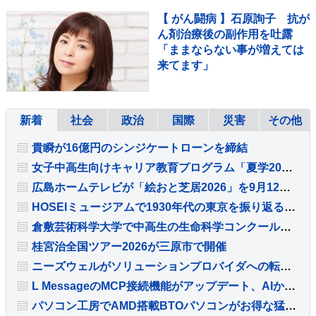
【 がん闘病 】石原詢子 抗が
ん剤治療後の副作用を吐露
「ままならない事が増えては
来てます」
新着
社会
政治
国際
災害
その他
貴瞬が16億円のシンジケートローンを締結
女子中高生向けキャリア教育プログラム「夏学2026」にブレインパッドが参加
広島ホームテレビが「絵おと芝居2026」を9月12日に開催
HOSEIミュージアムで1930年代の東京を振り返る特別展示を開催
倉敷芸術科学大学で中高生の生命科学コンクール開催
桂宮治全国ツアー2026が三原市で開催
ニーズウェルがソリューションプロバイダへの転換を加速、DX需要に応える高付加価値領域を拡充
L MessageのMCP接続機能がアップデート、AIから操作可能な設定項目を拡充
パソコン工房でAMD搭載BTOパソコンがお得な猛進！怒涛のAMD祭が開催中