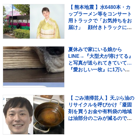
【 熊本地震 】水6480本・カ
ップラーメン等をコンサート
用トラックで「お気持ちをお
届け」 顔付きトラックにた
めらいも〝自分のことを言っ
てる場合ではない〟
夏休みで家にいる娘から
LINE→『大型犬が溶けてる』
と写真が送られてきていて…
『愛おしい一枚』に1万いい
ね「たぷたぷで草」「無防備
ｗｗ」
【 ごみ清掃芸人 】天ぷら油の
リサイクルを呼びかけ「凝固
剤を買うお金や有料袋の地域
は油部分のごみが減るので、
節約にも繋がりますよ！」
【マシンガンズ滝沢】