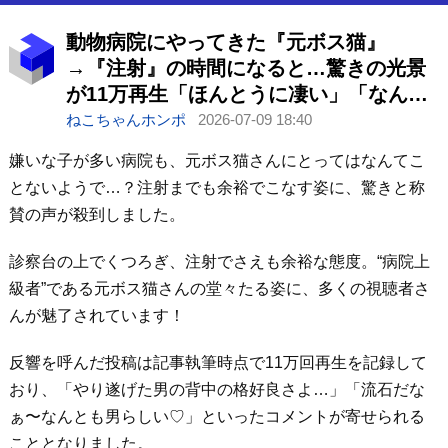
動物病院にやってきた『元ボス猫』
→『注射』の時間になると…驚きの光景
が11万再生「ほんとうに凄い」「なんと
も男らしい」と称賛の声
ねこちゃんホンポ
2026-07-09 18:40
嫌いな子が多い病院も、元ボス猫さんにとってはなんてこ
とないようで…？注射までも余裕でこなす姿に、驚きと称
賛の声が殺到しました。
診察台の上でくつろぎ、注射でさえも余裕な態度。“病院上
級者”である元ボス猫さんの堂々たる姿に、多くの視聴者さ
んが魅了されています！
反響を呼んだ投稿は記事執筆時点で11万回再生を記録して
おり、「やり遂げた男の背中の格好良さよ…」「流石だな
ぁ〜なんとも男らしい♡」といったコメントが寄せられる
こととなりました。