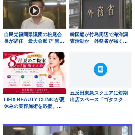
自民党福岡県議団の松尾会
韓国船が竹島周辺で海洋調
長が辞任 最大会派で“異
査活動か 外務省が強く抗
例”のトップ不在 熊本地震
議「事前の同意なく受け入
の直後に政治資金パーティ
れられない」
ー
五反田東急スクエアに短期
LIFIX BEAUTY CLINICが夏
出店スペース「ゴタスク」
休みの美容施術を応援、二
がオープン
重整形や糸リフトなど特別
価格で提供