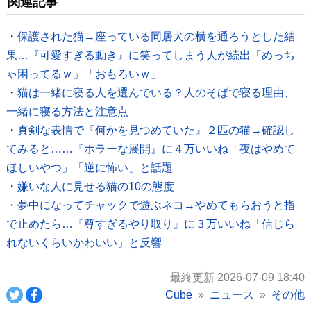
関連記事
・
保護された猫→座っている同居犬の横を通ろうとした結
果…『可愛すぎる動き』に笑ってしまう人が続出「めっち
ゃ困ってるｗ」「おもろいｗ」
・
猫は一緒に寝る人を選んでいる？人のそばで寝る理由、
一緒に寝る方法と注意点
・
真剣な表情で『何かを見つめていた』２匹の猫→確認し
てみると……『ホラーな展開』に４万いいね「夜はやめて
ほしいやつ」「逆に怖い」と話題
・
嫌いな人に見せる猫の10の態度
・
夢中になってチャックで遊ぶネコ→やめてもらおうと指
で止めたら…『尊すぎるやり取り』に３万いいね「信じら
れないくらいかわいい」と反響
最終更新 2026-07-09 18:40
Cube
ニュース
その他