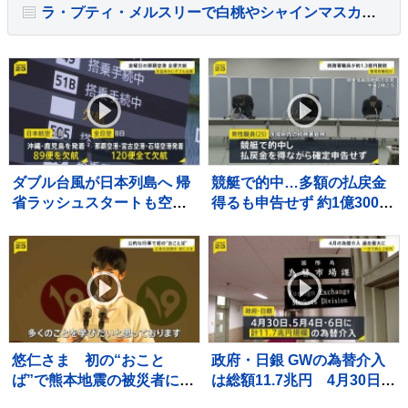
ラ・プティ・メルスリーで白桃やシャインマスカットを堪能する期間限定ケーキが登場
ダブル台風が日本列島へ 帰
競艇で的中…多額の払戻金
省ラッシュスタートも空の
得るも申告せず 約1億3000
便は欠航相次ぐ 沖縄では
万円脱税か 税務署職員を懲
「持病の薬」「血圧測定
戒免職 過去には納税者から
器」を避難所に持ち込む高
約1億5000万円受け取り
齢者も 週明け15号も本州
へ【news23】
悠仁さま 初の“おこと
政府・日銀 GWの為替介入
ば”で熊本地震の被災者にお
は総額11.7兆円 4月30日は
見舞いも 広島県で原爆慰
一日として過去最大の6.2兆