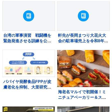
霊碑に供花
円超
台湾の軍事演習 戦闘機を
軒先が長岡まつり大花火大
緊急発進させる訓練を公
会の駐車場売上を令和8年熊
開 中国の侵攻を想定
本地震の被災地へ寄付
パパイヤ発酵食品FPPが皮
膚老化を抑制、大里研究所
海老名マルイで初開催！ミ
が共同研究成果を発表
ニチュアベーカリー＆スイ
ーツアートの世界展