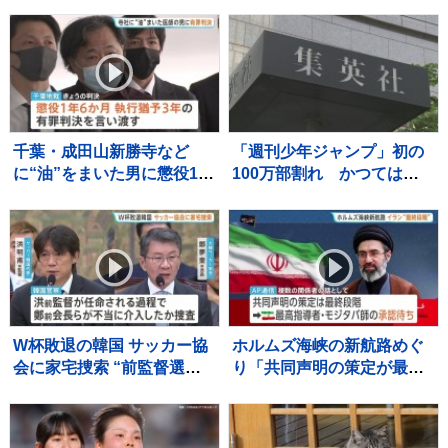
ピードを落とし暴風・大雨
外の南国リゾート〟で過ご
が長引くおそれ【予報士解
す夏休み 「移動です」次
説】
なる滞在場所へ
千葉・成田山新勝寺など
「週刊少年ジャンプ」初の
に“油”をまいた男に懲役1年
100万部割れ かつては漫
6か月、執行猶予3年の有罪
画雑誌で史上最多653万部
判決 千葉地裁
を記録 国内雑誌で100万
部超えゼロに
W杯敗退の韓国 サッカー協
ホルムズ海峡の新航路めぐ
会に家宅捜索 “前監督選
り「共同声明の策定が最終
任”で不当介入か 内部資料
段階に」イランとオマーン
などを押収し解析へ 李大統
の協議 モジタバ師の承認
領も「身内重視の人事の失
待ち