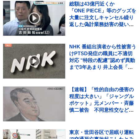
総額は43億円近くか
「ONE PIECE」等のグッズを
大量に注文しキャンセル繰り
返した偽計業務妨害の疑いで
女（32）逮捕「日々の生活で
ストレスたまり」 警視庁
NHK 番組出演者から性被害う
けPTSD発症の職員に不適切
対応 “特段の配慮”認めず異動
まで3年あまり 井上会長「対
応の不適切さを心よりお詫
び」
【速報】「性的自由の侵害の
程度は大きい」「ジャングル
ポケット」元メンバー・斉藤
慎二被告 不同意性交などの
罪で検察側が懲役7年求刑
東京地裁
東京・世田谷区で居眠り運転