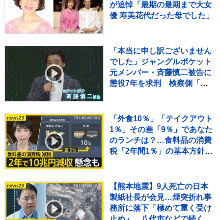
が追悼「最期の最期まで大女
優 寿美花代だった母でした」
「本当に申し訳ございません
でした」ジャングルポケット
元メンバー・斉藤慎二被告に
懲役7年を求刑 検察側「立
場を利用して犯行」指摘 判
決は11月16日
「外食10％」「テイクアウト
1％」その差「9％」であなた
のランチは？…食料品の消費
税「2年間1％」の基本方針を
政府が閣議決定【news23】
【熊本地震】9人死亡の日本
製紙社長が会見…煙突折れ事
務所に落下「極めて重く受け
止め」 八代市などで続く断