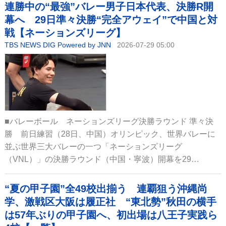
連勝中の“最強”バレー男子日本代表、決勝R開
幕へ 29日準々決勝“完全アウェイ”で中国と対
戦【ネーションズリーグ】
TBS NEWS DIG Powered by JNN
2026-07-29 05:00
■バレーボール ネーションズリーグ決勝ラウンド 準々決
勝 前日練習（28日、中国）オリンピック、世界バレーに
並ぶ世界三大バレーの一つ「ネーションズリーグ
（VNL）」の決勝ラウンド（中国・寧波）開幕を29…
“夏の甲子園”全49校出揃う 連覇狙う沖縄尚
学、激戦区大阪は履正社 “東北勢”秋田の横手
は57年ぶりの甲子園へ、初出場は八王子実践ら