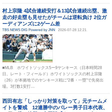
村上宗隆 4試合連続安打＆13試合連続出塁、激
走の好走塁も見せたがチームは逆転負け 2位ガ
ーディアンズに2ゲーム差
TBS NEWS DIG Powered by JNN
2026-07-28 12:21
■MLB ホワイトソックス5ー9ヤンキース（日本時間28
日、レート・フィールド）ホワイトソックスの村上宗隆
（26）が本拠地でのヤンキース戦に“2番・一塁”で先発出
場。3打数1安打…
西田有志「しっかり対策を取って」元チームメ
イトを警戒 12連勝中のバレー男子日本代表、