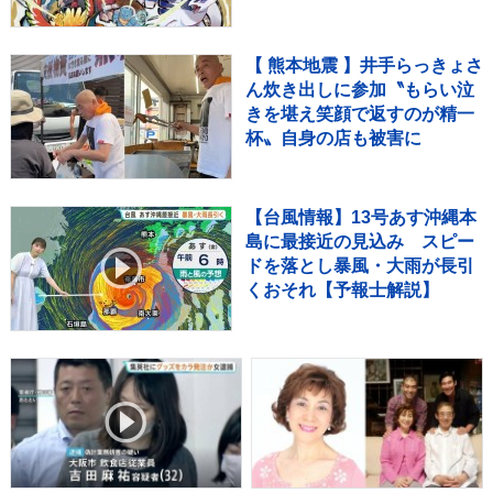
【 熊本地震 】井手らっきょさ
ん炊き出しに参加〝もらい泣
きを堪え笑顔で返すのが精一
杯〟自身の店も被害に
【台風情報】13号あす沖縄本
島に最接近の見込み スピー
ドを落とし暴風・大雨が長引
くおそれ【予報士解説】