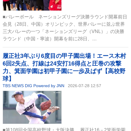
■バレーボール ネーションズリーグ決勝ラウンド開幕前日
会見（28日、中国）オリンピック、世界バレーに並ぶ世界
三大バレーの一つ「ネーションズリーグ（VNL）」の決勝
ラウンド（中国・寧波）開幕を前に28日、…
履正社3年ぶり6度目の甲子園出場！エース木村
6回2失点、打線は24安打16得点と圧巻の攻撃
力、箕面学園は初甲子園に一歩及ばず【高校野
球】
TBS NEWS DIG Powered by JNN
2026-07-28 12:57
■第108回全国高校野球・大阪決勝 履正社16－2箕面学園