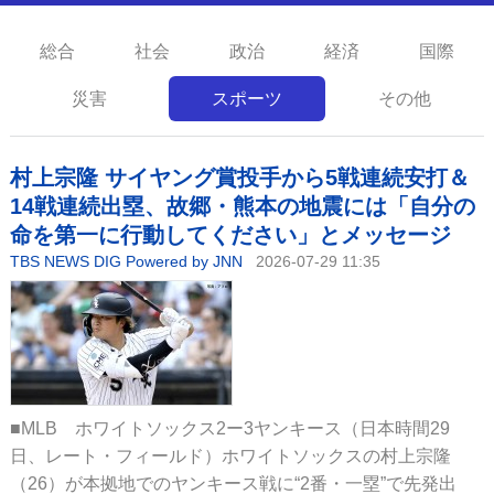
総合
社会
政治
経済
国際
災害
スポーツ
その他
村上宗隆 サイヤング賞投手から5戦連続安打＆
14戦連続出塁、故郷・熊本の地震には「自分の
命を第一に行動してください」とメッセージ
TBS NEWS DIG Powered by JNN
2026-07-29 11:35
■MLB ホワイトソックス2ー3ヤンキース（日本時間29
日、レート・フィールド）ホワイトソックスの村上宗隆
（26）が本拠地でのヤンキース戦に“2番・一塁”で先発出