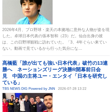
2026年4月、プロ野球・楽天の本拠地に意外な人物が姿を現
した。卓球日本代表の張本智和（23）だ。仙台出身の彼
は、この日野球観戦に訪れていた。「3、4年ぐらい来てい
ない。動画で見ているから行った気分にな…
髙橋藍「誰が出ても強い日本代表」破竹の13連
勝へ ネーションズリーグ決勝R開幕前日会
見 中国の主将ユー・エンタイ「日本を研究し
ている」
TBS NEWS DIG Powered by JNN
2026-07-28 13:22