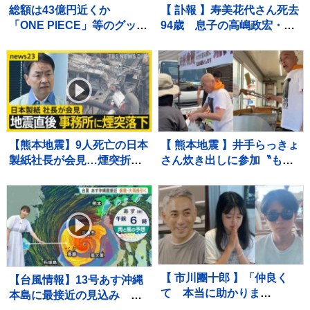
総額は43億円近くか
【 訃報 】寿美花代さん死去
「ONE PIECE」等のグッズ
94歳 息子の高嶋政宏・政
を大量に注文しキャンセル
伸が追悼「最期の最期まで
繰り返した偽計業務妨害の
大女優 寿美花代だった母で
疑いで女（32）逮捕「日々
した」
の生活でストレスたま
り」 警視庁
【熊本地震】9人死亡の日本
【 熊本地震 】井手らっきょ
製紙社長が会見…煙突折れ
さん炊き出しに参加〝もら
事務所に落下「極めて重く
い泣きを堪え笑顔で返すの
受け止め」 八代市などで
が精一杯〟自身の店も被害
続く断水解消のカギは“配水
に
管”【news23】
【 市川團十郎 】「仲良く
【台風情報】13号あす沖縄
て 本当に助かりま
本島に最接近の見込み ス
す、、」子どもたちと〝海