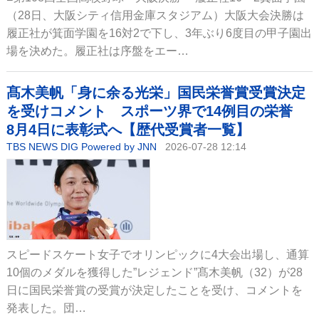
（28日、大阪シティ信用金庫スタジアム）大阪大会決勝は
履正社が箕面学園を16対2で下し、3年ぶり6度目の甲子園出
場を決めた。履正社は序盤をエー…
髙木美帆「身に余る光栄」国民栄誉賞受賞決定
を受けコメント スポーツ界で14例目の栄誉
8月4日に表彰式へ【歴代受賞者一覧】
TBS NEWS DIG Powered by JNN
2026-07-28 12:14
スピードスケート女子でオリンピックに4大会出場し、通算
10個のメダルを獲得した”レジェンド”髙木美帆（32）が28
日に国民栄誉賞の受賞が決定したことを受け、コメントを
発表した。団…