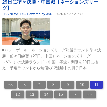
29日に準々決勝・中国戦【ネーションズリー
グ】
TBS NEWS DIG Powered by JNN
2026-07-27 21:30
■バレーボール ネーションズリーグ決勝ラウンド 準々決
勝 前々日練習（27日、中国）ネーションズリーグ
（VNL）の決勝ラウンド（中国・寧波）開幕を29日に控
え、予選ラウンドから無傷の12連勝中の男子日本…
<<
<
7
8
9
10
11
12
13
14
15
>
>>