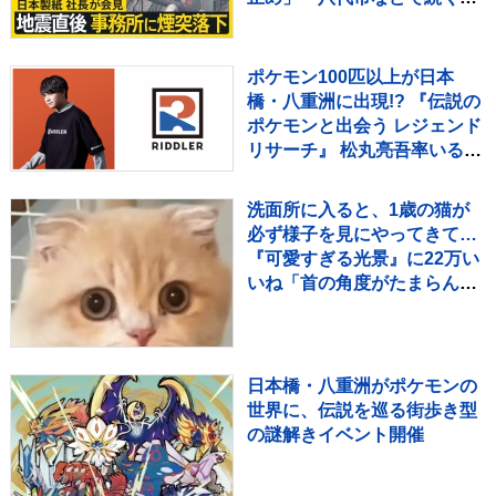
水解消のカギは“配水
管”【news23】
ポケモン100匹以上が日本
橋・八重洲に出現!? 『伝説の
ポケモンと出会う レジェンド
リサーチ』 松丸亮吾率いる
「RIDDLER」制作の謎解き
イベントも実施
洗面所に入ると、1歳の猫が
必ず様子を見にやってきて…
『可愛すぎる光景』に22万い
いね「首の角度がたまらん」
「真剣に見てるねｗ」
日本橋・八重洲がポケモンの
世界に、伝説を巡る街歩き型
の謎解きイベント開催