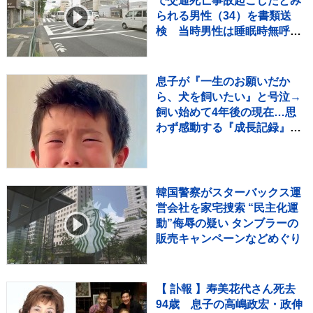
で交通死亡事故起こしたとみ
られる男性（34）を書類送
検 当時男性は睡眠時無呼吸
症候群 危険運転致死疑いでも
捜査
息子が『一生のお願いだか
ら、犬を飼いたい』と号泣→
飼い始めて4年後の現在…思
わず感動する『成長記録』が
255万再生「素敵」「愛溢れ
てる」
韓国警察がスターバックス運
営会社を家宅捜索 “民主化運
動”侮辱の疑い タンブラーの
販売キャンペーンなどめぐり
【 訃報 】寿美花代さん死去
94歳 息子の高嶋政宏・政伸