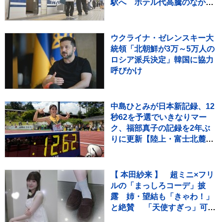
駅へ ホテル代高騰のなかレ
ジャー需要など狙う
ウクライナ・ゼレンスキー大
統領「北朝鮮が3万～5万人の
ロシア派兵決定」韓国に協力
呼びかけ
中島ひとみが日本新記録、12
秒62を予選でいきなりマー
ク、福部真子の記録を2年ぶ
りに更新【陸上・富士北麓ワ
ールドトライアル】
【 本田紗来 】 超ミニ×フリ
ルの「まっしろコーデ」披
露 姉・望結も「きゃわ！」
と絶賛 「天使すぎっ」可愛
さにファン歓喜