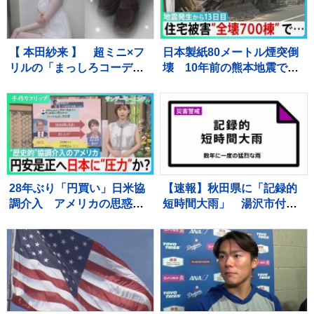
【 本田紗来 】 超ミニ×フ
日本製紙80メートル煙突倒
リルの「まっしろコーデ」
壊 10年前の熊本地震で補
披露 姉・望結も「きゃ
強も… イオンモール熊
わ！」と絶賛 「天使すぎ
本“避難解除”前になぜ再入
っ」可愛さにファン歓喜
館？下水管破損で田んぼ
に“汚水” 直下に断層 住
宅被害は・・【サンデーモ
ーニング】
28年ぶり「円買い」日米協
【速報】秋田県に「記録的
調介入 アメリカの思惑
短時間大雨」 湯沢市付近
は？ 円安是正へ日本に“圧
で1時間に約100ミリの猛烈
力”か？【サンデーモーニン
な雨 災害警戒 9日13:49時
グ】
点