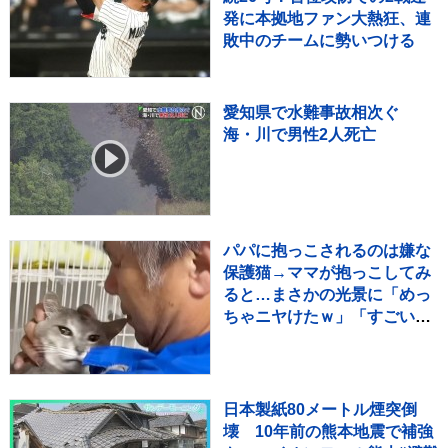
発に本拠地ファン大熱狂、連
敗中のチームに勢いつける
愛知県で水難事故相次ぐ
海・川で男性2人死亡
パパに抱っこされるのは嫌な
保護猫→ママが抱っこしてみ
ると…まさかの光景に「めっ
ちゃニヤけたｗ」「すごいｗ
ｗ」と10万再生
日本製紙80メートル煙突倒
壊 10年前の熊本地震で補強