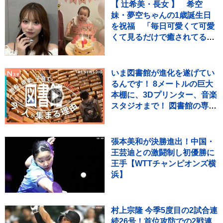
【 辻希美・長女 】 希空
妹・夢空ちゃんの1歳誕生日
を祝福 「毎日可愛くて可愛
くて見るだけで癒されてる
よ」 「姉妹で沢山お出かけし
たりしようね」
いま図書館が進化を遂げてい
るんです！ 8メートルの巨大
本棚に、3Dプリンター、音楽
スタジオまで！ 図書館の専門
家が厳選した進化系図書館ベ
スト7をご紹介！
張本美和が決勝進出！中国・
王芸迪との激闘制し初優勝に
王手【WTTチャンピオンズ横
浜】
村上宗隆 今季5度目の2試合連
続26号！首位攻防での2戦連