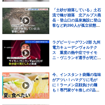
「土砂が崩落している」土石
流で橋が崩落 北アルプス燕
岳・登山口の温泉施設に登山
客など約390人が孤立状態
長野
ラグビーリーグワン2部 九州
電力キューデンヴォルテク
ス 重度の熱中症でサイモ
ニ・ヴニランギ選手が死亡と
発表
今、インスタント袋麺の塩味
がアツい！ハマグリに毛が
に！ラーメン店顔負けの麺
も！専門家ゲキ推しの7品を
大家族が1週間ガチ比較！
【それスタ】