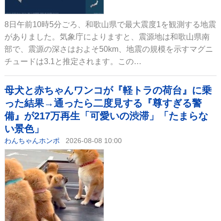
8日午前10時5分ごろ、和歌山県で最大震度1を観測する地震
がありました。気象庁によりますと、震源地は和歌山県南
部で、震源の深さはおよそ50km、地震の規模を示すマグニ
チュードは3.1と推定されます。この…
母犬と赤ちゃんワンコが『軽トラの荷台』に乗
った結果→通ったら二度見する『尊すぎる警
備』が217万再生「可愛いの渋滞」「たまらな
い景色」
わんちゃんホンポ
2026-08-08 10:00