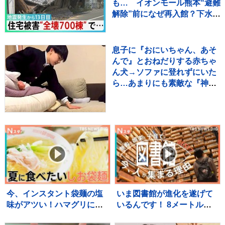
も… イオンモール熊本“避難
解除”前になぜ再入館？下水管
破損で田んぼに“汚水” 直下
に断層 住宅被害は・・【サ
ンデーモーニング】
息子に『おにいちゃん、あそ
んで』とおねだりする赤ちゃ
ん犬→ソファに登れずにいた
ら…あまりにも素敵な『神対
応』が552万再生「平和な世
界」
今、インスタント袋麺の塩
いま図書館が進化を遂げて
味がアツい！ハマグリに毛
いるんです！ 8メートルの
がに！ラーメン店顔負けの
巨大本棚に、3Dプリンタ