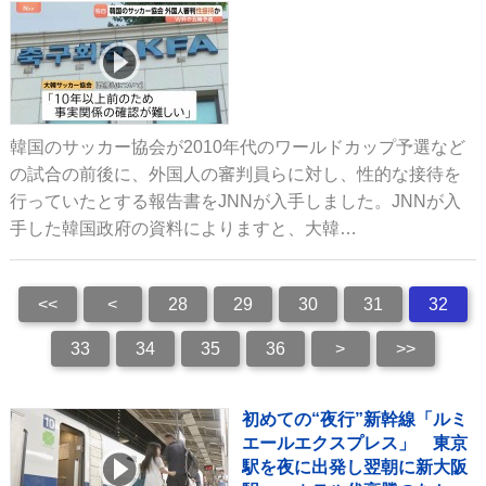
韓国のサッカー協会が2010年代のワールドカップ予選など
の試合の前後に、外国人の審判員らに対し、性的な接待を
行っていたとする報告書をJNNが入手しました。JNNが入
手した韓国政府の資料によりますと、大韓…
<<
<
28
29
30
31
32
33
34
35
36
>
>>
初めての“夜行”新幹線「ルミ
エールエクスプレス」 東京
駅を夜に出発し翌朝に新大阪