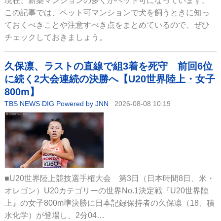
現在、新築マンションの多くがペット可になっています。
この記事では、ペット可マンションで犬を飼うときに知っ
ておくべきことや注意すべき点をまとめているので、ぜひ
チェックしておきましょう。
久保凛、ラストの直線で組3着を死守 前回6位
に続く2大会連続の決勝へ【U20世界陸上・女子
800m】
TBS NEWS DIG Powered by JNN
2026-08-08 10:19
■U20世界陸上競技選手権大会 第3日（日本時間8日、米・
オレゴン）U20カテゴリーの世界No.1決定戦『U20世界陸
上』の女子800m準決勝に日本記録保持者の久保凛（18、積
水化学）が登場し、2分04…