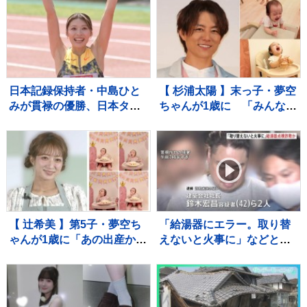
麺も！専門家ゲキ推しの7品
ー、音楽スタジオまで！ 図
を大家族が1週間ガチ比較！
書館の専門家が厳選した進
【それスタ】
化系図書館ベスト7をご紹
介！
日本記録保持者・中島ひと
【 杉浦太陽 】末っ子・夢空
みが貫禄の優勝、日本タイ
ちゃんが1歳に 「みんなに
記録でハイレベルのレース
囲まれて、一升餅を背負っ
を制す 予選で12秒62の日
て」家族総出でお祝い
本新をマーク【陸上・富士
北麓ワールドトライアル】
【 辻希美 】第5子・夢空ち
「給湯器にエラー。取り替
ゃんが1歳に「あの出産から
えないと火事に」などとウ
1年……本当に早すぎま
ソ…給湯器点検業者になり
す」 手や口元がクリーム
すまし工事代金だまし取ろ
だらけでケーキ頬張る姿も
うとしたか 建築会社社長の
男ら2人逮捕 東京・足立区