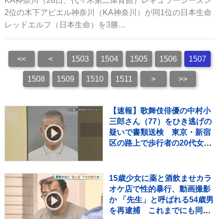
KA神奈川（28日、代々木第二体育館）レギュラーシーズン
2位の木下アビエル神奈川（KA神奈川）が同1位の日本生命
レッドエルフ（日本生命）を3勝…
<<
<
1503
1504
1505
1506
1507
1508
1509
1510
1511
>
>>
【速報】歌舞伎俳優の中村小
三郎さん（77）をひき逃げの
疑いで書類送検 東京・新宿
区の路上で歩行者の20代女性
をはねてけがをさせたうえ、
そのまま逃走か 警視庁
15歳少女に薬と酒飲ませカラ
オケ店で性的暴行、動画撮影
か 「先生」と呼ばれる54歳男
を再逮捕 これまでにも同様