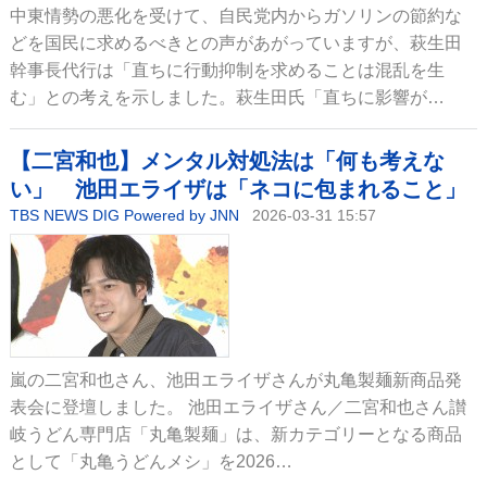
中東情勢の悪化を受けて、自民党内からガソリンの節約な
どを国民に求めるべきとの声があがっていますが、萩生田
幹事長代行は「直ちに行動抑制を求めることは混乱を生
む」との考えを示しました。萩生田氏「直ちに影響が…
【二宮和也】メンタル対処法は「何も考えな
い」 池田エライザは「ネコに包まれること」
TBS NEWS DIG Powered by JNN
2026-03-31 15:57
嵐の二宮和也さん、池田エライザさんが丸亀製麺新商品発
表会に登壇しました。 池田エライザさん／二宮和也さん讃
岐うどん専門店「丸亀製麺」は、新カテゴリーとなる商品
として「丸亀うどんメシ」を2026…