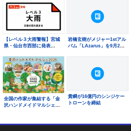
【レベル３大雨警報】宮城
岩橋玄樹がメジャー1stアル
県・仙台市西部に発表
バム「LAzarus」を9月2日
03:12時点
にリリース
貴瞬が16億円のシンジケー
全国の作家が集結する「金
トローンを締結
沢ハンドメイドマルシェ
2026」が10月に開催