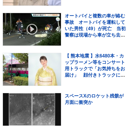
の事件で2度逮捕
オートバイと複数の車が絡む
事故 オートバイを運転して
いた男性（49）が死亡 当初
警察は現場から車が立ち去っ
たとみて捜査も その後ひき逃
げの可能性は低く
【 熊本地震 】水6480本・カ
ップラーメン等をコンサート
用トラックで「お気持ちをお
届け」 顔付きトラックにた
めらいも〝自分のことを言っ
てる場合ではない〟
スペースXのロケット残骸が
月面に衝突か