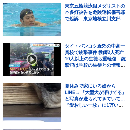
東京五輪競泳銀メダリストの
本多灯被告を危険運転傷害罪
で起訴 東京地検立川支部
タイ・バンコク近郊の中高一
貫校で銃撃事件 教師2人死亡
10人以上の生徒ら重軽傷 銃
撃犯は学校の生徒との情報、
現場で死亡と地元当局
夏休みで家にいる娘から
LINE→『大型犬が溶けてる』
と写真が送られてきていて…
『愛おしい一枚』に1万いい
ね「たぷたぷで草」「無防備
ｗｗ」