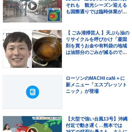
それも 観光シーズン迎える
も国際通りでは臨時休業が相
次ぐ 8日にかけて暴風・高
波・土砂災害に厳重警戒
【 ごみ清掃芸人 】天ぷら油の
リサイクルを呼びかけ「凝固
剤を買うお金や有料袋の地域
は油部分のごみが減るので、
節約にも繋がりますよ！」
【マシンガンズ滝沢】
ローソンのMACHI café＋に
新メニュー「エスプレッソト
ニック」が登場
【大型で強い台風13号】沖縄
付近で動き遅く…熊本では
36℃の猛烈な暑さも さらに