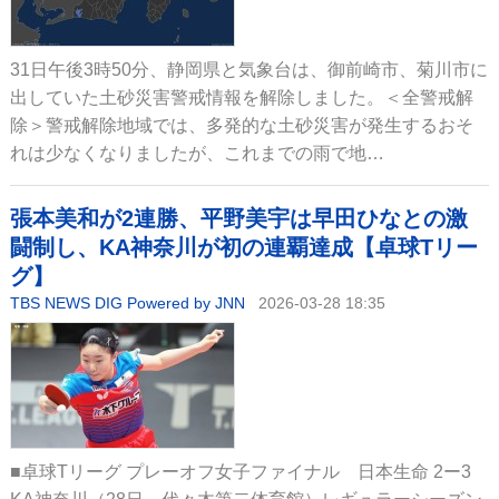
31日午後3時50分、静岡県と気象台は、御前崎市、菊川市に
出していた土砂災害警戒情報を解除しました。＜全警戒解
除＞警戒解除地域では、多発的な土砂災害が発生するおそ
れは少なくなりましたが、これまでの雨で地…
張本美和が2連勝、平野美宇は早田ひなとの激
闘制し、KA神奈川が初の連覇達成【卓球Tリー
グ】
TBS NEWS DIG Powered by JNN
2026-03-28 18:35
■卓球Tリーグ プレーオフ女子ファイナル 日本生命 2ー3