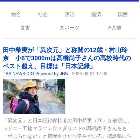
総合
社会
政治
経済
国際
災害
スポーツ
その他
田中希実が「異次元」と称賛の12歳・村山玲
奈 小6で3000mは高橋尚子さんの高校時代の
ベスト超え、目標は「日本記録」
TBS NEWS DIG Powered by JNN
2026-03-31 17:00
「異次元」と日本記録保持者の田中希実（26）が表現し、
シドニー五輪マラソン金メダリストの高橋尚子さんをも
「信じられない」と驚嘆させた小学生がいる。徳島県に住