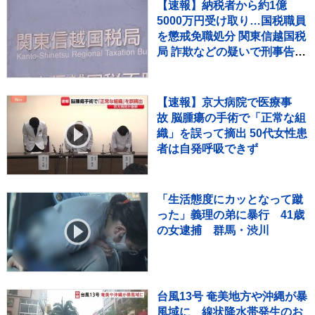
【速報】納税者から約1億
5000万円受け取り…国税職員
を懲戒免職処分 関東信越国税
局 詐欺などの疑いで刑事告発
も
【速報】京大病院で医療事
故 脳腫瘍の手術で「正常な組
織」を誤って摘出 50代女性患
者は自発呼吸できず
「生活態度にカッとなって蹴
った」義理の弟に暴行 41歳
の女逮捕 群馬・渋川
台風13号 奄美地方や沖縄が暴
風域に 線状降水帯発生のお