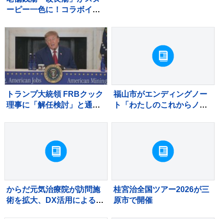
市で開始
ーピー一色に！コラボイベ
ント『スヌーピーの湯』開
催
トランプ大統領 FRBクック
福山市がエンディングノー
理事に「解任検討」と通
ト「わたしのこれからノー
知 最高裁で「即時解任無
ト」を作成 相談窓口も設
効」判断受けるも改めて解
置
任図る
からだ元気治療院が訪問施
桂宮治全国ツアー2026が三
術を拡大、DX活用による見
原市で開催
守りとノウハウ共有を強化