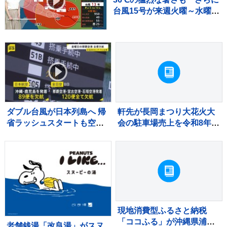
台風15号が来週火曜～水曜ご
ろ北日本や関東に近づくおそ
れ【気象予報士解説】
ダブル台風が日本列島へ 帰
軒先が長岡まつり大花火大
省ラッシュスタートも空の
会の駐車場売上を令和8年熊
便は欠航相次ぐ 沖縄では
本地震の被災地へ寄付
「持病の薬」「血圧測定
器」を避難所に持ち込む高
齢者も 週明け15号も本州
へ【news23】
現地消費型ふるさと納税
「ココふる」が沖縄県浦添
老舗銭湯「改良湯」がスヌ