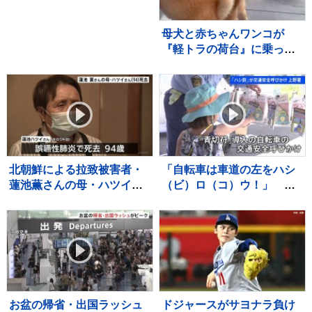
罪 「惨めな状況」国会聴聞
会・警察捜索に続き波紋
母犬と赤ちゃんワンコが
『軽トラの荷台』に乗った
結果→通ったら二度見する
『尊すぎる警備』が217万
再生「可愛いの渋滞」「た
まらない景色」
北朝鮮による拉致被害者・
「自転車は車道の左をハシ
蓮池薫さんの母・ハツイさ
（ビ）ロ（コ）ウ！」 警
ん（94）死去 進展しない
視庁上野署の防犯キャラク
拉致問題に 最後まで苛立ち
ター「ハシ防」が上野動物
も…
園で交通安全キャンペーン
お盆の帰省・出国ラッシュ
ドジャースがサヨナラ負け