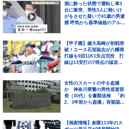
酒に酔った状態で運転し車3
台に衝突、男性3人に軽いけ
がをさせた疑いで41歳の男逮
捕 呼気から基準値超のアルコ
ール検出 千葉・東関東道
【甲子園】健大高崎が初戦突
破！エース石垣聡志が八幡商
打線を9回11K1失点完投 打
線は13安打の7得点の猛攻で
快勝
女性のスカートの中を盗撮
か 神奈川県警の男性巡査部
長（30代）を書類送検 「約
2、3年前から盗撮」容疑認め
る 男性は依願退職
【倒産情報】創業113年のス