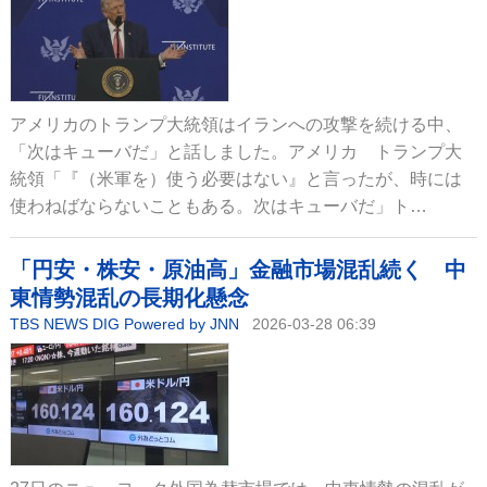
アメリカのトランプ大統領はイランへの攻撃を続ける中、
「次はキューバだ」と話しました。アメリカ トランプ大
統領「『（米軍を）使う必要はない』と言ったが、時には
使わねばならないこともある。次はキューバだ」ト…
「円安・株安・原油高」金融市場混乱続く 中
東情勢混乱の長期化懸念
TBS NEWS DIG Powered by JNN
2026-03-28 06:39