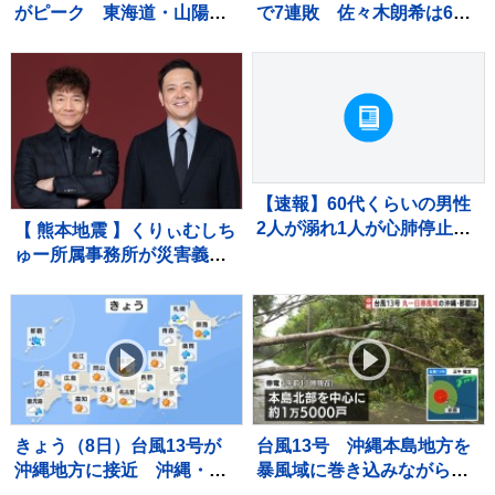
がピーク 東海道・山陽新
で7連敗 佐々木朗希は6回
幹線「のぞみ」下り 午前
2失点力投も6勝目ならず
中はほぼ満席 羽田空港
大谷翔平は無安打2四球 9
国際線は出国のピーク 国
回ディアスが2ラン被弾
内線には台風13号の影響が
【速報】60代くらいの男性
2人が溺れ1人が心肺停止
【 熊本地震 】くりぃむしち
千葉県南房総市の海水浴場
ゅー所属事務所が災害義援
金を寄付「現在も熊本でレ
ギュラー番組に出演させて
頂くなど、長年にわたり地
元との繋がりを大切にして
参りました」
きょう（8日）台風13号が
台風13号 沖縄本島地方を
沖縄地方に接近 沖縄・奄
暴風域に巻き込みながら西
美では雨・風強まる 引き
よりに進む 沖縄県内では