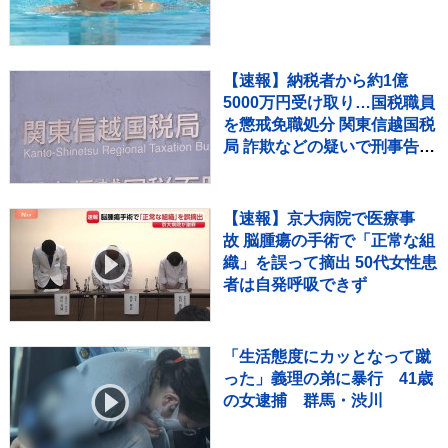
【速報】納税者から約1億
5000万円受け取り…国税職員
を懲戒免職処分 関東信越国税
局 詐欺などの疑いで刑事告発
も
【速報】京大病院で医療事
故 脳腫瘍の手術で「正常な組
織」を誤って摘出 50代女性患
者は自発呼吸できず
「生活態度にカッとなって蹴
った」義理の弟に暴行 41歳
の女逮捕 群馬・渋川