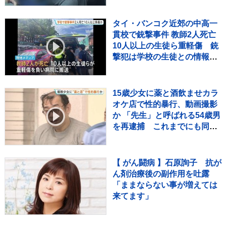
タイ・バンコク近郊の中高一
貫校で銃撃事件 教師2人死亡
10人以上の生徒ら重軽傷 銃
撃犯は学校の生徒との情報、
現場で死亡と地元当局
15歳少女に薬と酒飲ませカラ
オケ店で性的暴行、動画撮影
か 「先生」と呼ばれる54歳男
を再逮捕 これまでにも同様
の事件で2度逮捕
【 がん闘病 】石原詢子 抗が
ん剤治療後の副作用を吐露
「ままならない事が増えては
来てます」