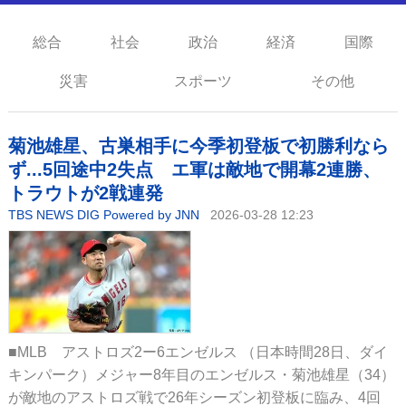
総合
社会
政治
経済
国際
災害
スポーツ
その他
菊池雄星、古巣相手に今季初登板で初勝利なら
ず...5回途中2失点 エ軍は敵地で開幕2連勝、
トラウトが2戦連発
TBS NEWS DIG Powered by JNN
2026-03-28 12:23
■MLB アストロズ2ー6エンゼルス （日本時間28日、ダイ
キンパーク）メジャー8年目のエンゼルス・菊池雄星（34）
が敵地のアストロズ戦で26年シーズン初登板に臨み、4回