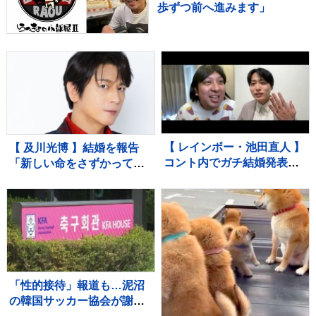
歩ずつ前へ進みます」
【 レインボー・池田直人 】
【 及川光博 】結婚を報告
コント内でガチ結婚発表
「新しい命をさずかってお
「泣きながら爆笑しながら
ります」お相手は一般の
よくわかんない」お相手は
方 〝今後も俳優としてミ
フリーアナウンサー・佐藤
ッチーとして精進〟【 コメ
佳奈さん ジャンボたかお
ント全文 】
大祝福
「性的接待」報道も…泥沼
の韓国サッカー協会が謝