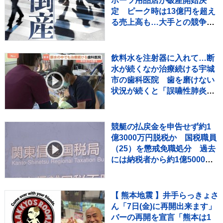
ポーツ用品店が破産開始決
定 ピーク時は13億円を超え
る売上高も…大手との競争や
コロナ禍の影響で赤字に 福井
市 【東京商工リサーチ】
飲料水を注射器に入れて…断
水が続くなか治療続ける宇城
市の歯科医院 歯を磨けない
状況が続くと「誤嚥性肺炎」
リスク高まり、最悪死亡のケ
ースも【熊本地震から10日】
競艇の払戻金を申告せず約1
億3000万円脱税か 国税職員
（25）を懲戒免職処分 過去
には納税者から約1億5000万
円受け取りも 詐欺などの疑い
で刑事告発
【 熊本地震 】井手らっきょさ
ん「7日(金)に再開出来ます」
バーの再開を宣言「熊本は1