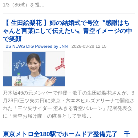
1/3（86球）を投…
【 生田絵梨花 】姉の結婚式で号泣〝感謝はち
ゃんと言葉にして伝えたい〟青空イメージの中
で笑顔
TBS NEWS DIG Powered by JNN
2026-03-28 12:15
乃木坂46の元メンバーで俳優・歌手の生田絵梨花さんが、3
月28日(三ツ矢の日)に東京・六本木ヒルズアリーナで開催さ
れた「三ツ矢サイダー 澄みきる青空バルーン」記者発表会
に「青空お届け隊」の隊長として登壇…
東京メトロ全180駅でホームドア整備完了 千