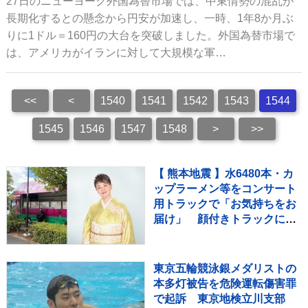
27日のニューヨーク外国為替市場では、中東情勢の混乱が
長期化するとの懸念から円安が加速し、一時、1年8か月ぶ
りに1ドル＝160円の大台を突破しました。外国為替市場で
は、アメリカがイランに対して大規模な軍…
<<
<
1540
1541
1542
1543
1544
1545
1546
1547
1548
>
>>
【 熊本地震 】水6480本・カ
ップラーメン等をコンサート
用トラックで「お気持ちをお
届け」 顔付きトラックにた
めらいも〝自分のことを言っ
てる場合ではない〟
東京五輪競泳銀メダリストの
本多灯被告を危険運転傷害罪
で起訴 東京地検立川支部