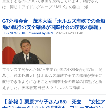
重宝するものについて動画を投稿しています。猪狩さん
は、同じくアイドルグループ「M!LK」の楽曲「爆…
G7外相会合 茂木大臣「ホルムズ海峡での全船
舶の航行の安全確保が国際社会の喫緊の課題」
TBS NEWS DIG Powered by JNN
2026-03-28 11:48
フランスで開かれたG7＝主要7か国の外相会合が27日、閉
幕し、茂木外務大臣はホルムズ海峡で全ての船舶が安全に
航行できるようになることが国際社会の喫緊の課題だと訴
えました。茂木敏充 外務大臣「ホルムズ海峡…
【 訃報 】栗原アヤ子さん(85) 死去 〝女性ア