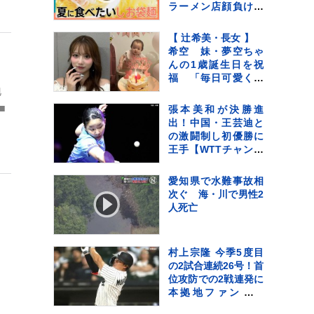
介！
ラーメン店顔負けの
麺も！専門家ゲキ推
しの7品を大家族が1
【 辻希美・長女 】
週間ガチ比較！【そ
希空 妹・夢空ちゃ
れスタ】
んの1歳誕生日を祝
福 「毎日可愛くて
地
可愛くて見るだけで
癒されてるよ」 「姉
■
張本美和が決勝進
妹で沢山お出かけし
出！中国・王芸迪と
たりしようね」
の激闘制し初優勝に
王手【WTTチャンピ
オンズ横浜】
愛知県で水難事故相
次ぐ 海・川で男性2
人死亡
。
村上宗隆 今季5度目
の2試合連続26号！首
、
位攻防での2戦連発に
本拠地ファン大熱
狂、連敗中のチーム