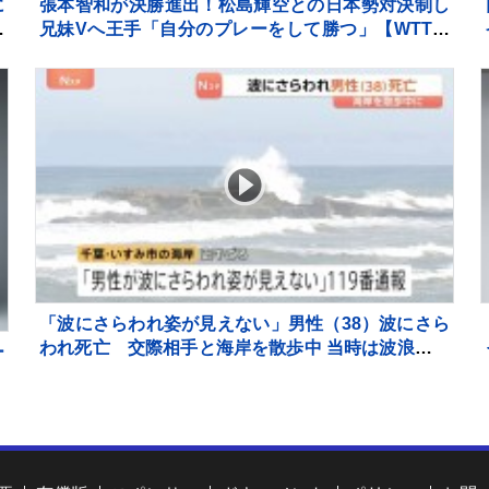
に
張本智和が決勝進出！松島輝空との日本勢対決制し
し
兄妹Vへ王手「自分のプレーをして勝つ」【WTTチ
ャンピオンズ横浜】
「波にさらわれ姿が見えない」男性（38）波にさら
われ死亡 交際相手と海岸を散歩中 当時は波浪注意
ー
報 千葉・いすみ市
お
員