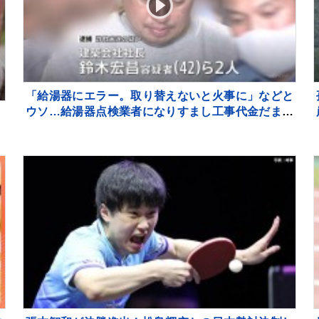
「給湯器にエラー。取り替えないと火事に」などと
ウソ…給湯器点検業者になりすまし工事代金だまし
つ
取ろうとしたか 建築会社社長の男ら2人逮捕 東
京・足立区