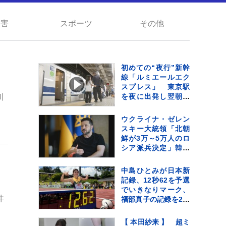
災害
スポーツ
その他
初めての“夜行”新幹
線「ルミエールエク
スプレス」 東京駅
を夜に出発し翌朝に
川
新大阪駅へ ホテル
代高騰のなかレジャ
ウクライナ・ゼレン
ー需要など狙う
スキー大統領「北朝
鮮が3万～5万人のロ
シア派兵決定」韓国
に協力呼びかけ
中島ひとみが日本新
記録、12秒62を予選
でいきなりマーク、
井
福部真子の記録を2年
ぶりに更新【陸上・
富士北麓ワールドト
【 本田紗来 】 超ミ