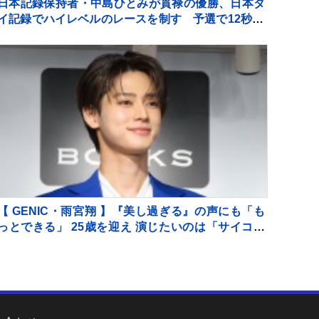
日本記録保持者・中島ひとみが貫禄の優勝、日本タ
イ記録でハイレベルのレースを制す 予選で12秒62
の日本新をマーク【陸上・富士北麓ワールドトライ
アル】
【 GENIC・雨宮翔 】『美し過ぎる』の声にも「も
っとできる」 25歳を迎え 演じたいのは「サイコパ
ス」