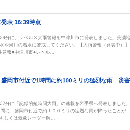
 16:39時点
時39分に、レベル３大雨警報を中津川市に発表しました。美濃
水や河川の増水に警戒してください。【大雨警報（発表中）】
注意報■中津川市●レベル…
盛岡市付近で1時間に約100ミリの猛烈な雨 災害
時32分に「記録的短時間大雨」の速報を岩手県へ発表しました
1時間に、盛岡市付近で約１００ミリの猛烈な雨が降ったことが
もしくは気象レーダー解…