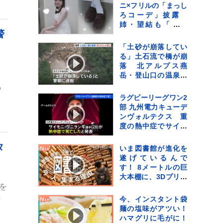
ライアル】
ニ×フリルの「まっし
ろコーデ」披露
姉・望結も「きゃ
警
わ！」と絶賛 「天
使すぎっ」可愛さに
「土砂が崩落してい
ファン歓喜
る」土石流で橋が崩
落 北アルプス燕
。
岳・登山口の温泉施
設に登山客など約390
気
人が孤立状態 長野
ラグビーリーグワン2
部 九州電力キューデ
ンヴォルテクス 重
度の熱中症でサイモ
ニ・ヴニランギ選手
が死亡と発表
タ
いま図書館が進化を
遂げているんで
す！ 8メートルの巨
大本棚に、3Dプリン
を
ター、音楽スタジオ
まで！ 図書館の専門
シ
今、インスタント袋
家が厳選した進化系
麺の塩味がアツい！
図書館ベスト7をご紹
ハマグリに毛がに！