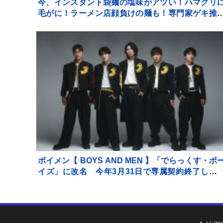
今、インスタント袋麺の塩味がアツい！ハマグリ
毛がに！ラーメン店顔負けの麺も！専門家ゲキ推
の7品を大家族が1週間ガチ比較！【それスタ】
ボイメン【 BOYS AND MEN 】「でらっくす・ボ
イズ」に改名 今年3月31日で専属契約終了して
り現在は来年3月末まで移行期間 メンバー5人全
が自身のSNS上で一斉に発表