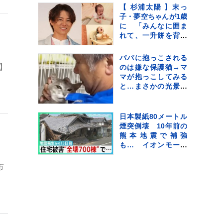
に勢いつける
【 杉浦太陽 】末っ
子・夢空ちゃんが1歳
に 「みんなに囲ま
れて、一升餅を背負
って」家族総出でお
。
祝い
パパに抱っこされる
】
のは嫌な保護猫→マ
マが抱っこしてみる
と…まさかの光景に
「めっちゃニヤけた
ｗ」「すごいｗｗ」
と10万再生
日本製紙80メートル
煙突倒壊 10年前の
熊本地震で補強
も… イオンモール
。
熊本“避難解除”前に
なぜ再入館？下水管
市
破損で田んぼに“汚
水” 直下に断層 住
宅被害は・・【サン
デーモーニング】