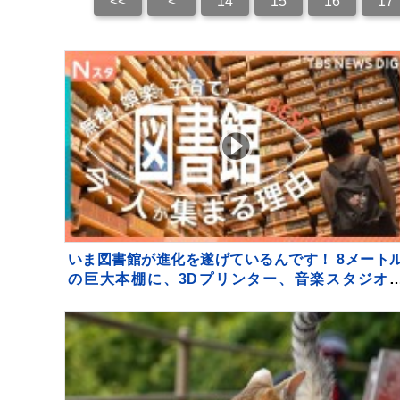
<<
<
14
15
16
17
いま図書館が進化を遂げているんです！ 8メート
の巨大本棚に、3Dプリンター、音楽スタジオ
で！ 図書館の専門家が厳選した進化系図書館ベス
7をご紹介！