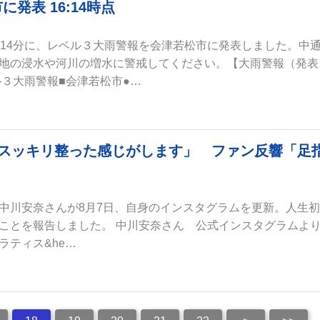
表 16:14時点
時14分に、レベル３大雨警報を会津若松市に発表しました。中
地の浸水や河川の増水に警戒してください。【大雨警報（発表
ル３大雨警報■会津若松市●…
がスッキリ整った感じがします」 ファン反響「足
」
中川安奈さんが8月7日、自身のインスタグラムを更新。人生
ことを報告しました。 中川安奈さん 公式インスタグラムよ
ラティス&he…