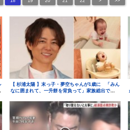
18
19
20
21
22
>
>>
ル
【 杉浦太陽 】末っ子・夢空ちゃんが1歳に 「みん
ま
なに囲まれて、一升餅を背負って」家族総出でお祝
ト
い