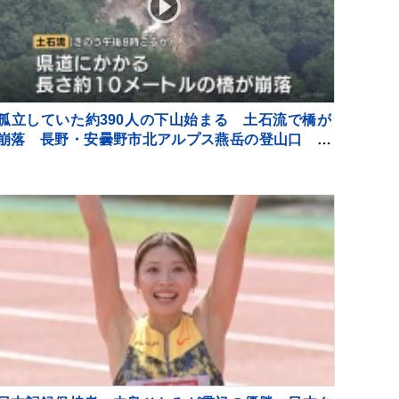
孤立していた約390人の下山始まる 土石流で橋が
崩落 長野・安曇野市北アルプス燕岳の登山口 土
石流で配管壊れ約1600軒の旅館・別荘に温泉のお湯
供給出来ず