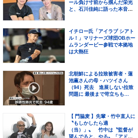
ール負け寸前から掴んだ栄光
と、石川佳純に語った本音
【バース・デイ】
イチロー氏「アイラブ シアト
ル！」マリナーズ球団OBホー
ムランダービー参戦で本拠地
は大熱狂
北朝鮮による拉致被害者・蓮
池薫さんの母・ハツイさん
（94）死去 進展しない拉致
問題に 最後まで苛立ちも…
【 門脇麦 】先輩・竹中直人に
〝もしかしたら適
（当）」〟 竹中は〝監督が
望んでると、やる〟「アドリ