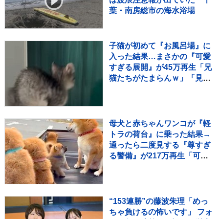
葉・南房総市の海水浴場
子猫が初めて『お風呂場』に
入った結果…まさかの『可愛
すぎる展開』が45万再生「兄
猫たちがたまらんｗ」「見守
り隊が増えて笑った」
母犬と赤ちゃんワンコが『軽
トラの荷台』に乗った結果→
通ったら二度見する『尊すぎ
る警備』が217万再生「可愛
いの渋滞」「たまらない景
色」
“153連勝”の藤波朱理「めっ
ちゃ負けるの怖いです」 フォ