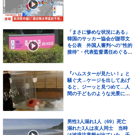
「まさに惨めな状況にある」
韓国のサッカー協会が謝罪文
を公表 外国人審判への“性的
接待”・代表監督選任めぐる疑
惑など相次ぐ不祥事受け
『ハムスターが見たい！』と
騒ぐ犬→ケージを出してあげ
ると、ジーッと見つめて…人
間の子どものような光景に反
響「なんて尊いの」「姿勢が
ｗ」
男性3人溺れ1人（69）死亡
溺れた3人は友人同士 当時
は波浪注意報が出ていた 千