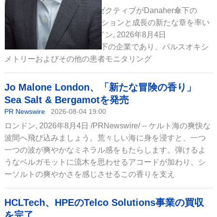
経験豊富な医療業界のエグゼクティブがDanaher傘下の
Masimoにおいて、イノベーションと成長の新たな章を率い
るカリフォルニア州アーバイン, 2026年8月4日
/PRNewswire/ -- Danaher傘下の企業であり、パルスオキシ
メトリーおよびその他の患者モニタリング
Jo Malone London、「新たな冒険の香り」
Sea Salt & Bergamotを発売
PR Newswire
2026-08-04 19:00
ロンドン, 2026年8月4日 /PRNewswire/ -- ケルト海の爽快な
波間へ飛び込みましょう。荒々しい海に身を浸すと、一つ
一つの波が爽やかなミネラル感をもたらします。弾けるよ
うなベルガモットに流木を思わせるアコードが加わり、シ
ーソルトの爽やかさを感じさせるこの香りを支え
HCLTech、HPEのTelco Solutions事業の買収
を完了