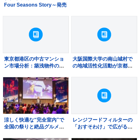
Four Seasons Story～発売
東京都港区の中古マンショ
大阪国際大学の南山城村で
ン市場分析：築浅物件の滞
の地域活性化活動が京都府
留と築古物件の堅調な需要
から8年連続で評価
涼しく快適な“完全室内”で
レンジフードフィルターの
全国の祭りと絶品グルメを
「おすそわけ」で広がる予
堪能！ 「MATSURI JAPAN
防掃除の輪