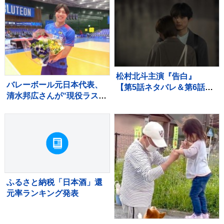
2026」
松村北斗主演『告白』
バレーボール元日本代表、
【第5話ネタバレ＆第6話あ
清水邦広さんが“現役ラスト
らすじ】解禁！ 「新場面
プレー”「疲れたわ～選手っ
写真7点」も！！
てすごい」引退記念試合で
豪華メンバーも集結
ふるさと納税「日本酒」還
元率ランキング発表