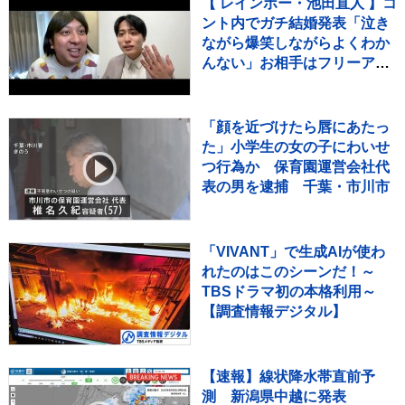
【 レインボー・池田直人 】コ
必要
ント内でガチ結婚発表「泣き
ながら爆笑しながらよくわか
んない」お相手はフリーアナ
ウンサー・佐藤佳奈さん ジ
ャンボたかお大祝福
「顔を近づけたら唇にあたっ
た」小学生の女の子にわいせ
つ行為か 保育園運営会社代
表の男を逮捕 千葉・市川市
「VIVANT」で生成AIが使わ
れたのはこのシーンだ！～
TBSドラマ初の本格利用～
【調査情報デジタル】
【速報】線状降水帯直前予
測 新潟県中越に発表