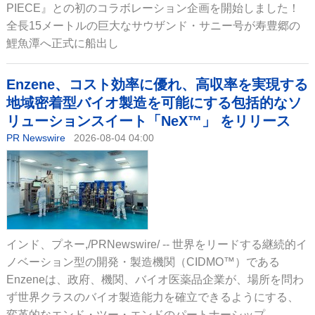
PIECE』との初のコラボレーション企画を開始しました！
全長15メートルの巨大なサウザンド・サニー号が寿豊郷の
鯉魚潭へ正式に船出し
Enzene、コスト効率に優れ、高収率を実現する
地域密着型バイオ製造を可能にする包括的なソ
リューションスイート「NeX™」 をリリース
PR Newswire
2026-08-04 04:00
インド、プネー,/PRNewswire/ -- 世界をリードする継続的イ
ノベーション型の開発・製造機関（CIDMO™）である
Enzeneは、政府、機関、バイオ医薬品企業が、場所を問わ
ず世界クラスのバイオ製造能力を確立できるようにする、
変革的なエンド・ツー・エンドのパートナーシップ