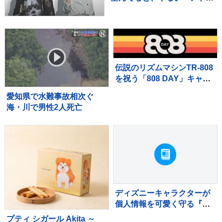
ブ」認める
伝説のリズムマシンTR-808
を祝う「808 DAY」キャン
ペーンが8月に開催
愛知県で水難事故相次ぐ
海・川で男性2人死亡
ディズニーキャラクターが
個人情報を可愛く守る『カ
ードケース』が新発売
プティ シガール Akita ～