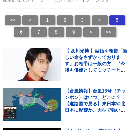
<<
<
1
2
3
4
5
6
7
8
9
>
>>
【 及川光博 】結婚を報告「新
しい命をさずかっておりま
す」お相手は一般の方 〝今
後も俳優としてミッチーとし
て精進〟【 コメント全文 】
【台風情報】台風15号（チャ
ンホン）はいつ、どこに？
【進路図で見る】東日本や北
日本に影響か、大型で強い台
風13号（ドルフィン）引き続
き 大雨・暴風・高潮・うねり
を伴った高波などに厳重警戒