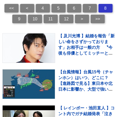
<<
<
4
5
6
7
8
9
10
11
12
>
>>
【 及川光博 】結婚を報告「新
しい命をさずかっておりま
す」お相手は一般の方 〝今
後も俳優としてミッチーとし
て精進〟【 コメント全文 】
【台風情報】台風15号（チャ
ンホン）はいつ、どこに？
【進路図で見る】東日本や北
日本に影響か、大型で強い台
風13号（ドルフィン）引き続
き 大雨・暴風・高潮・うねり
を伴った高波などに厳重警戒
【 レインボー・池田直人 】コ
必要
ント内でガチ結婚発表「泣き