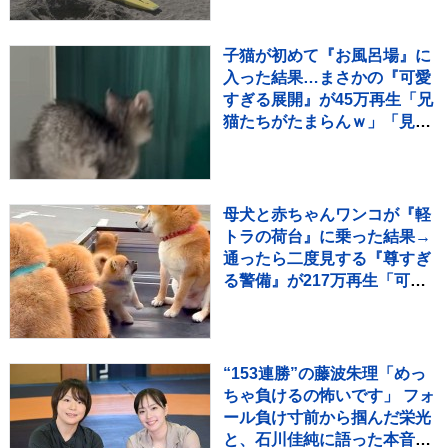
子猫が初めて『お風呂場』に
入った結果…まさかの『可愛
すぎる展開』が45万再生「兄
猫たちがたまらんｗ」「見守
り隊が増えて笑った」
母犬と赤ちゃんワンコが『軽
トラの荷台』に乗った結果→
通ったら二度見する『尊すぎ
る警備』が217万再生「可愛
いの渋滞」「たまらない景
色」
“153連勝”の藤波朱理「めっ
ちゃ負けるの怖いです」 フォ
ール負け寸前から掴んだ栄光
と、石川佳純に語った本音