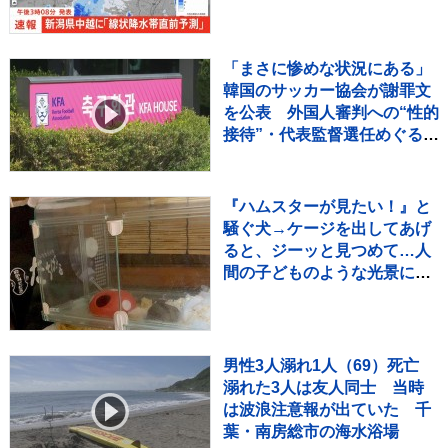
「まさに惨めな状況にある」
韓国のサッカー協会が謝罪文
を公表 外国人審判への“性的
接待”・代表監督選任めぐる疑
惑など相次ぐ不祥事受け
『ハムスターが見たい！』と
騒ぐ犬→ケージを出してあげ
ると、ジーッと見つめて…人
間の子どものような光景に反
響「なんて尊いの」「姿勢が
ｗ」
男性3人溺れ1人（69）死亡
溺れた3人は友人同士 当時
は波浪注意報が出ていた 千
葉・南房総市の海水浴場