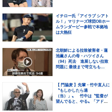
【バース・デイ】
イチロー氏「アイラブ シアト
ル！」マリナーズ球団OBホー
ムランダービー参戦で本拠地
は大熱狂
北朝鮮による拉致被害者・蓮
池薫さんの母・ハツイさん
（94）死去 進展しない拉致
問題に 最後まで苛立ちも…
【 門脇麦 】先輩・竹中直人に
〝もしかしたら適
（当）」〟 竹中は〝監督が
望んでると、やる〟「アドリ
ブ」認める