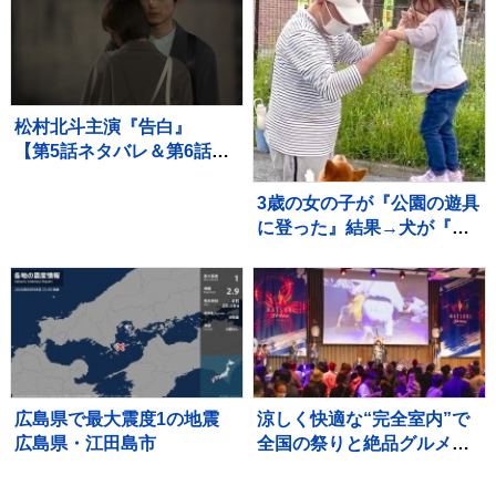
松村北斗主演『告白』
【第5話ネタバレ＆第6話あ
らすじ】解禁！ 「新場面
写真7点」も！！
3歳の女の子が『公園の遊具
に登った』結果→犬が『高
い所で危ない』と心配し
て…愛を感じる行動に反響
「守ろうとしてる」「優し
いお姉さん」
広島県で最大震度1の地震
涼しく快適な“完全室内”で
広島県・江田島市
全国の祭りと絶品グルメを
堪能！ 「MATSURI JAPAN
2026」