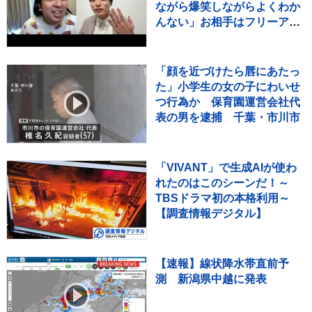
ながら爆笑しながらよくわか
んない」お相手はフリーアナ
ウンサー・佐藤佳奈さん ジ
ャンボたかお大祝福
「顔を近づけたら唇にあたっ
た」小学生の女の子にわいせ
つ行為か 保育園運営会社代
表の男を逮捕 千葉・市川市
「VIVANT」で生成AIが使わ
れたのはこのシーンだ！～
TBSドラマ初の本格利用～
【調査情報デジタル】
【速報】線状降水帯直前予
測 新潟県中越に発表