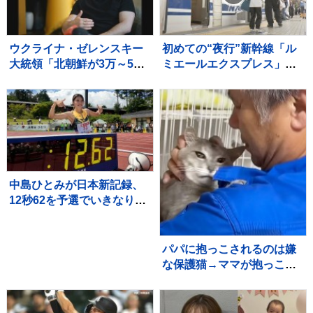
ウクライナ・ゼレンスキー
初めての“夜行”新幹線「ル
大統領「北朝鮮が3万～5万
ミエールエクスプレス」
人のロシア派兵決定」韓国
東京駅を夜に出発し翌朝に
に協力呼びかけ
新大阪駅へ ホテル代高騰
のなかレジャー需要など狙
う
中島ひとみが日本新記録、
12秒62を予選でいきなりマ
ーク、福部真子の記録を2年
ぶりに更新【陸上・富士北
麓ワールドトライアル】
パパに抱っこされるのは嫌
な保護猫→ママが抱っこし
てみると…まさかの光景に
「めっちゃニヤけたｗ」
「すごいｗｗ」と10万再生