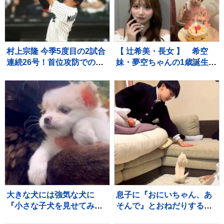
村上宗隆 今季5度目の2試合
【 辻希美・長女 】 希空
連続26号！首位攻防での2
妹・夢空ちゃんの1歳誕生日
戦連発に本拠地ファン大熱
を祝福 「毎日可愛くて可
狂、連敗中のチームに勢い
愛くて見るだけで癒されて
つける
るよ」 「姉妹で沢山お出か
けしたりしようね」
大きな犬には強気な犬に
息子に『おにいちゃん、あ
『小さな子犬を見せてみ
そんで』とおねだりする赤
た』結果…守らなければい
ちゃん犬→ソファに登れず