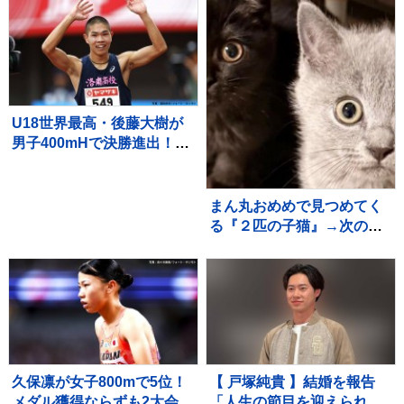
けないと理解している『尊
にいたら…あまりにも素敵
い光景』が30万再生「愛情
な『神対応』が552万再生
深い」「いい子」
「平和な世界」
U18世界最高・後藤大樹が
男子400mHで決勝進出！49
秒19の全体トップのタイム
でファイナルへ【U20世界
陸上】
まん丸おめめで見つめてく
る『２匹の子猫』→次の瞬
間…たまらなく可愛い『表
情の変化』に１万いいね
「旦那様ニャイス」「たま
らんすぎる」
久保凛が女子800mで5位！
【 戸塚純貴 】結婚を報告
メダル獲得ならずも2大会連
「人生の節目を迎えられる