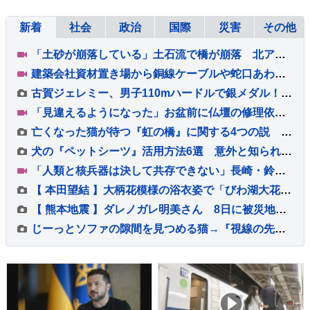
新着
社会
政治
国際
災害
その他
「土砂が崩落している」土石流で橋が崩落 北アルプス燕岳・登山口の温泉施設に登山客など約390人が孤立状態 長野
建築会社資材置き場から銅線ケーブルや蛇口あわせて約20キロ盗んだか 無職の男（50）を逮捕 警視庁は余罪を捜査 東京・足立区
古賀ジェレミー、男子110mハードルで銀メダル！12秒97をマークし今大会日本勢2人目の表彰台【U20世界陸上】
「見違えるようになった」お盆前に仏壇の修理依頼が急増 熊本地震 八代市の店に約100件の依頼
亡くなった猫が待つ『虹の橋』に関する4つの説 どう過ごしているの？いつの日か再会できる？
犬の『ペットシーツ』活用方法6選 意外と知られていない暮らしの中で役立つアイデアとは？
「人類と核兵器は決して共存できない」長崎・鈴木市長 被爆から81年 長崎原爆の日 高市総理「我が国は非核三原則を堅持している」
【 本田望結 】大柄花模様の浴衣姿で「びわ湖大花火大会」へ 見返りショットや艶やかな佇まいに絶賛の声
【 熊本地震 】ダレノガレ明美さん 8日に被災地支援で炊き出し「ノンストップで700食」 盗難被害で支援受けた梨農家さん「お返ししたい」と参加
じーっとソファの隙間を見つめる猫→『視線の先』には…まさかの光景が可愛すぎると３万いいね「すごい遊びかたｗ」「なんか生えてきた」