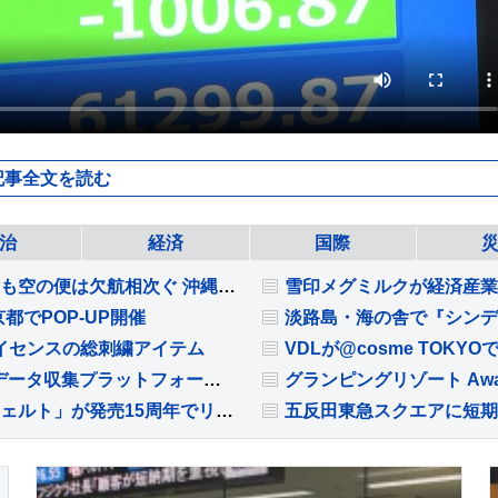
記事全文を読む
治
経済
国際
ダブル台風が日本列島へ 帰省ラッシュスタートも空の便は欠航相次ぐ 沖縄では「持病の薬」「血圧測定器」を避難所に持ち込む高齢者も 週明け15号も本州へ【news23】
雪印メグミルクが経済産業
都でPOP-UP開催
淡路島・海の舎で『シンデ
イセンスの総刺繍アイテム
OrbbecがROSCon JP 2026でロボットレス型データ収集プラットフォームを日本初公開
グランピングリゾート Aw
電報サービス「プリフォトフレーム電報 コンチェルト」が発売15周年でリニューアル
五反田東急スクエアに短期