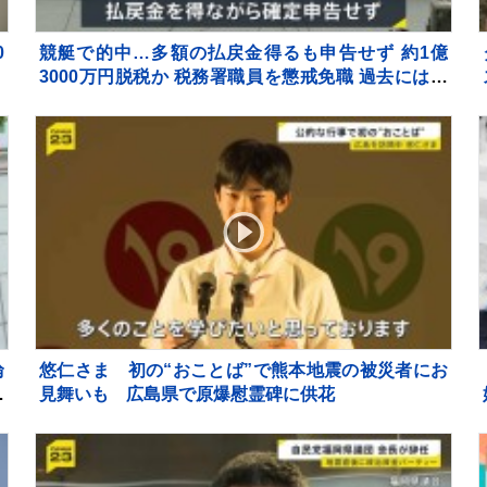
0
競艇で的中…多額の払戻金得るも申告せず 約1億
3000万円脱税か 税務署職員を懲戒免職 過去には納
税者から約1億5000万円受け取り
輪
悠仁さま 初の“おことば”で熊本地震の被災者にお
報
見舞いも 広島県で原爆慰霊碑に供花