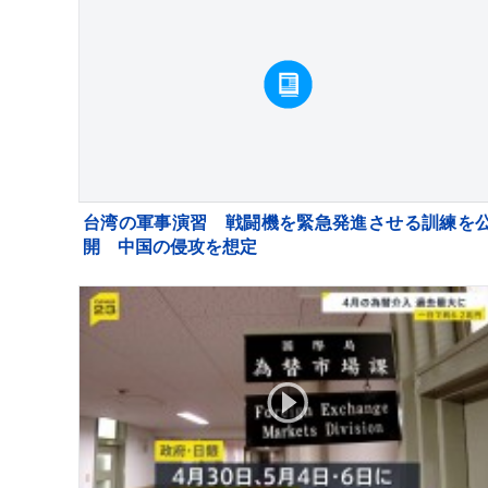
台湾の軍事演習 戦闘機を緊急発進させる訓練を
開 中国の侵攻を想定