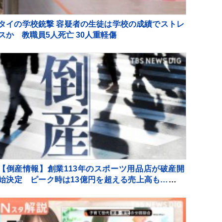
タイの学校銃撃 容疑者の生徒は学校の成績でストレ
スか 教職員5人死亡 30人重軽傷
【倒産情報】創業113年のスポーツ用品店が破産開
始決定 ピーク時は13億円を超える売上高も…大手
との競争やコロナ禍の影響で赤字に 福井市 【東京商
工リサーチ】