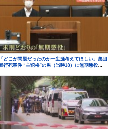
「どこが問題だったのか一生涯考えてほしい」集団
暴行死事件 “主犯格”の男（当時18）に無期懲役の判
決 裁判員裁判 北海道・江別市