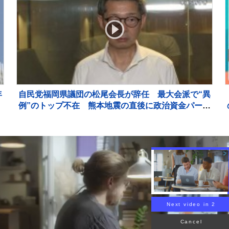
年
自民党福岡県議団の松尾会長が辞任 最大会派で“異
例”のトップ不在 熊本地震の直後に政治資金パーテ
ィー
Next video in 1
Cancel