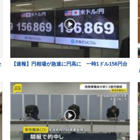
公
【速報】円相場が急速に円高に 一時1ドル156円台