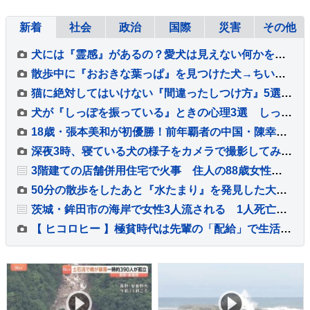
新着
社会
政治
国際
災害
その他
犬には『霊感』があるの？愛犬は見えない何かを感知している？異様な行動の意味まで解説
散歩中に『おおきな葉っぱ』を見つけた犬→ちいさな体で一生懸命に…『誇らしげな光景』が可愛すぎると8万再生「宝物見つけたね」「お土産かな」
猫に絶対してはいけない『間違ったしつけ方』5選 悪影響を及ぼす理由や正しい教え方を解説
犬が『しっぽを振っている』ときの心理3選 しっぽの動きから愛犬の感情を読み取る方法とは？
18歳・張本美和が初優勝！前年覇者の中国・陳幸同に4ー2で勝利【WTTチャンピオンズ横浜】
深夜3時、寝ている犬の様子をカメラで撮影してみた結果→お水のお皿に頭を…予想外だったハプニングが15万再生「帽子で草」「プハッｗｗ」
3階建ての店舗併用住宅で火事 住人の88歳女性が死亡
50分の散歩をしたあと『水たまり』を発見した大型犬…思わず同情する『まさかの行動』に反響「やってくれましたねｗ」「問題児っぷりが魅力」
茨城・鉾田市の海岸で女性3人流される 1人死亡、1人重体 現場は人工岬「ヘッドランド」近くで遊泳禁止エリア
【 ヒコロヒー 】極貧時代は先輩の「配給」で生活…今や後輩に「お前も食うか？」と500円のアイスを奢れるまでに成長