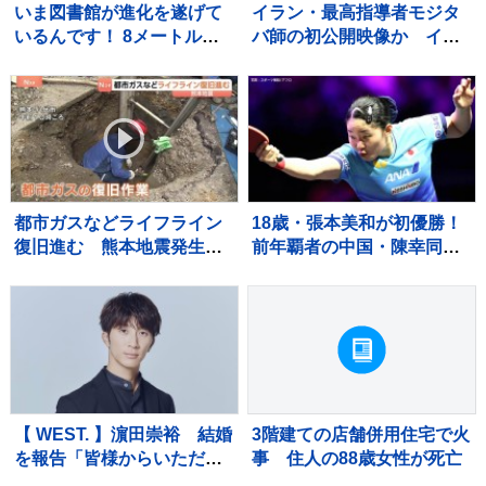
いま図書館が進化を遂げて
イラン・最高指導者モジタ
いるんです！ 8メートルの
バ師の初公開映像か イラ
巨大本棚に、3Dプリンタ
ンメディア報じる
ー、音楽スタジオまで！ 図
書館の専門家が厳選した進
化系図書館ベスト7をご紹
介！
都市ガスなどライフライン
18歳・張本美和が初優勝！
復旧進む 熊本地震発生か
前年覇者の中国・陳幸同に4
ら13日目 八代市 約8900戸
ー2で勝利【WTTチャンピ
で都市ガス供給止まるが5割
オンズ横浜】
ほど復旧 残る世帯も今週
中に復旧の見通し
【 WEST. 】濵田崇裕 結婚
3階建ての店舗併用住宅で火
を報告「皆様からいただい
事 住人の88歳女性が死亡
た力を少しでもお返しでき