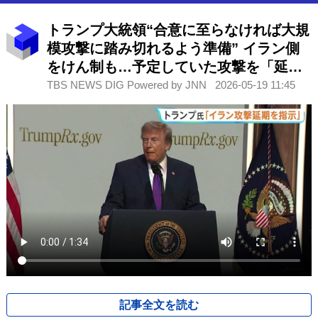
トランプ大統領“合意に至らなければ大規
模攻撃に踏み切れるよう準備” イラン側
をけん制も…予定していた攻撃を「延
期」 戦闘終結に向けた交渉めぐり
TBS NEWS DIG Powered by JNN
2026-05-19 11:45
記事全文を読む