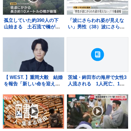
孤立していた約390人の下
「波にさらわれ姿が見えな
山始まる 土石流で橋が崩
い」男性（38）波にさらわ
落 長野・安曇野市北アル
れ死亡 交際相手と海岸を
プス燕岳の登山口 土石流
散歩中 当時は波浪注意報
で配管壊れ約1600軒の旅
千葉・いすみ市
館・別荘に温泉のお湯供給
出来ず
【 WEST. 】重岡大毅 結婚
茨城・鉾田市の海岸で女性3
を報告「新しい命を迎えま
人流される 1人死亡、1人
した」「一日一日を大切に
重体 現場は人工岬「ヘッ
生きていこうと、覚悟を新
ドランド」近くで遊泳禁止
たにしています」【 報告全
エリア
文 】