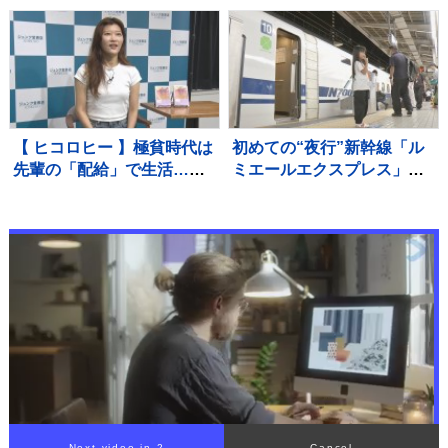
るよう、これからも精進し
てまいります」
【 ヒコロヒー 】極貧時代は
初めての“夜行”新幹線「ル
先輩の「配給」で生活…今
ミエールエクスプレス」昨
や後輩に「お前も食う
夜（8日）東京駅出発 けさ
か？」と500円のアイスを
新大阪駅に到着 今回一夜
奢れるまでに成長
限定も今後の運行も検討
JR東海
Next video in 1
Cancel