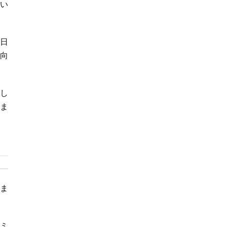
い
日
向
うし
ま
ま
ミ