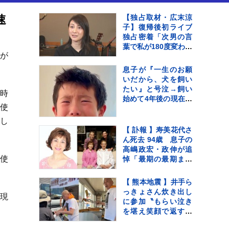
速
【独占取材・広末涼
子】復帰後初ライブ
独占密着「次男の言
葉で私が180度変わっ
が
て…」病名公表を決
断させた“次男の言
息子が『一生のお願
葉”（特別インタビュ
いだから、犬を飼い
ー）
たい』と号泣→飼い
時
始めて4年後の現在…
使
思わず感動する『成
長記録』が255万再生
し
「素敵」「愛溢れて
【 訃報 】寿美花代さ
る」
ん死去 94歳 息子の
高嶋政宏・政伸が追
使
悼「最期の最期まで
大女優 寿美花代だっ
。
た母でした」
【 熊本地震 】井手ら
っきょさん炊き出し
く現
に参加〝もらい泣き
を堪え笑顔で返すの
が精一杯〟自身の店