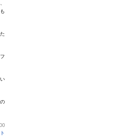
、
も
た
。
フ
てい
の
00
ト