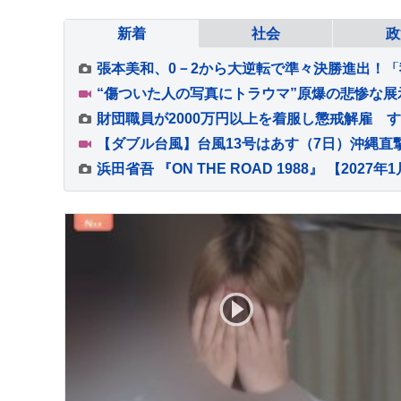
新着
社会
政
財団職員が2000万円以上を着服し懲戒解雇 