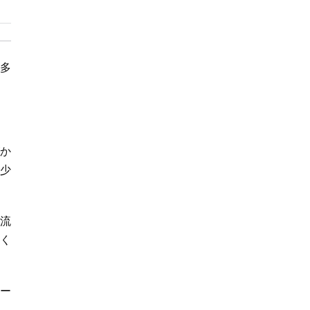
も被害に
多
か
少
流
く
ー