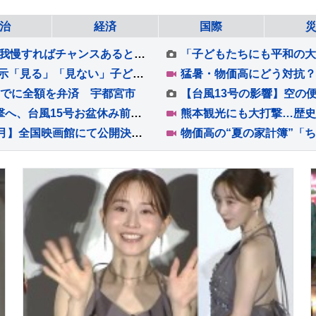
治
経済
国際
張本美和、0－2から大逆転で準々決勝進出！「我慢すればチャンスあると思っていた」松島輝空らもベスト8入り【卓球・WTT横浜】
“傷ついた人の写真にトラウマ”原爆の悲惨な展示「見る」「見ない」子どもが選択に賛否【Nスタ解説】
すでに全額を弁済 宇都宮市
【ダブル台風】台風13号はあす（7日）沖縄直撃へ、台風15号お盆休み前半に北日本～東日本に接近するおそれ【Nスタ解説】
浜田省吾 『ON THE ROAD 1988』 【2027年1月】全国映画館にて公開決定！ 「キービジュアル」も解禁！！