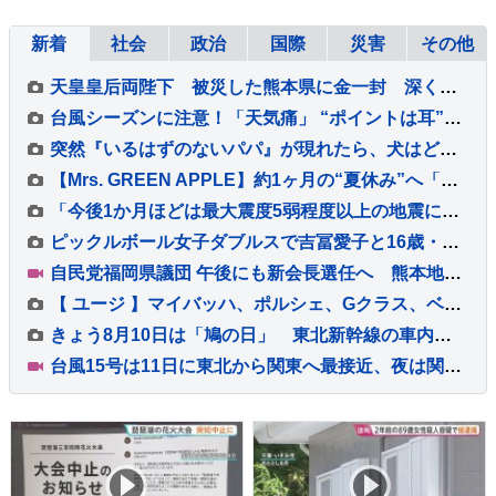
新着
社会
政治
国際
災害
その他
天皇皇后両陛下 被災した熊本県に金一封 深く心痛め
台風シーズンに注意！「天気痛」 “ポイントは耳”つらいときの対処法は【ひるおび】
突然『いるはずのないパパ』が現れたら、犬はどうするのか？検証した結果→尊すぎる『気付いた瞬間の反応』に「最高に可愛い」「嬉しいね」の声
【Mrs. GREEN APPLE】約1ヶ月の“夏休み”へ「街で見かけられても、十分なご配慮を」事務所の呼びかけに「ゆっくり休んで！」と温かい声続々
「今後1か月ほどは最大震度5弱程度以上の地震に注意」気象庁 有感地震は591回に【2026年熊本地震】
ピックルボール女子ダブルスで吉冨愛子と16歳・佐脇京ペアが銅メダル獲得 2大会連続の表彰台【ホーチミンシティOP】
自民党福岡県議団 午後にも新会長選任へ 熊本地震直後の政治資金パーティー開催で批判受け前会長辞任…会長選には若手議員2人が立候補
【 ユージ 】マイバッハ、ポルシェ、Gクラス、ベントレー…ナンバー「8」でそろえた華麗なる愛車の写真を公開 フォロワー「スゴいクルマばかりだ」
きょう8月10日は「鳩の日」 東北新幹線の車内にハトが迷い込む ハトも帰省？
台風15号は11日に東北から関東へ最接近、夜は関東や福島県で雨強まる所も 沿岸を中心に強風や高波にも注意【台風情報】