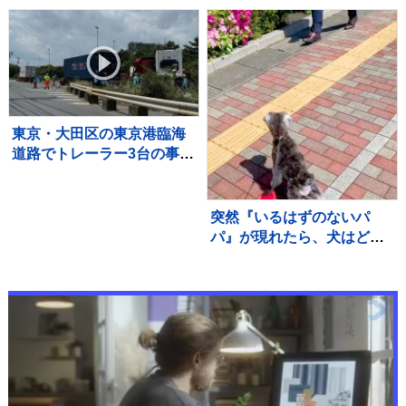
えた華麗なる愛車の写真を
に【2026年熊本地震】
公開 フォロワー「スゴい
クルマばかりだ」
東京・大田区の東京港臨海
道路でトレーラー3台の事
故 運転手の男性3人けがも
意識あり 臨海トンネル下
り線が通行止めで解除の見
突然『いるはずのないパ
込み立たず
パ』が現れたら、犬はどう
するのか？検証した結果→
尊すぎる『気付いた瞬間の
反応』に「最高に可愛い」
「嬉しいね」の声