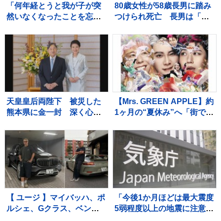
「何年経とうと我が子が突
80歳女性が58歳長男に踏み
然いなくなったことを忘れ
つけられ死亡 長男は「介
られない。事故を風化させ
護でいらついていた」と供
てはならない」 群馬県防
述、日常的に暴行か 大
災ヘリ墜落事故から8年 中
阪・岬町
之条町で追悼式
天皇皇后両陛下 被災した
【Mrs. GREEN APPLE】約
熊本県に金一封 深く心痛
1ヶ月の“夏休み”へ「街で見
め
かけられても、十分なご配
慮を」事務所の呼びかけに
「ゆっくり休んで！」と温
かい声続々
【 ユージ 】マイバッハ、ポ
「今後1か月ほどは最大震度
ルシェ、Gクラス、ベント
5弱程度以上の地震に注意」
レー…ナンバー「8」でそろ
気象庁 有感地震は591回