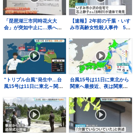
「琵琶湖三市同時花火大
【速報】2年前の千葉・いす
会」が突如中止に…県への
み市高齢女性殺人事件 54
許可申請なし、自治体から
歳の娘を殺人の疑いで逮
は注意喚起も
捕 容疑を否認
“トリプル台風”発生中…台
台風15号は11日に東北から
風15号は11日に東北～関東
関東へ最接近、夜は関東や
に上陸へ 11日夜に関東で激
福島県で雨強まる所も 沿
しい雨のおそれ【予報士解
岸を中心に強風や高波にも
説】
注意【台風情報】