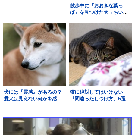
奢れるまでに成長
散歩中に『おおきな葉っ
ぱ』を見つけた犬→ちいさ
な体で一生懸命に…『誇ら
しげな光景』が可愛すぎる
と8万再生「宝物見つけた
ね」「お土産かな」
犬には『霊感』があるの？
猫に絶対してはいけない
愛犬は見えない何かを感知
『間違ったしつけ方』5選
している？異様な行動の意
悪影響を及ぼす理由や正し
味まで解説
い教え方を解説