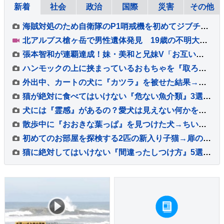
新着
社会
政治
国際
災害
その他
海賊対処のため自衛隊のP1哨戒機を初めてジブチに派遣 小泉防衛大臣が隊員激励
北アルプス槍ヶ岳で男性遺体発見 19歳の不明大学生と確認
張本智和が連覇達成！妹・美和と兄妹V「お互いを信じてやり抜いた結果」韓国のオ・ジュンソンに逆転勝利【WTTチャンピオンズ横浜】
ハンモックの上に挟まっているおもちゃを『取ろうとした猫』…可愛すぎる『動き』が51万再生「しっぽ踏むのかわいいｗ」「酔っ払いすぎｗ」
外出中、カートの犬に『カツラ』を被せた結果→通りすがりの人に『赤ちゃん』と勘違いされて…『思わず納得する光景』とまんざらでもない顔に反響
猫が絶対に食べてはいけない『危ない魚介類』3選 起こりうる健康トラブルや注意が必要な理由を解説
犬には『霊感』があるの？愛犬は見えない何かを感知している？異様な行動の意味まで解説
散歩中に『おおきな葉っぱ』を見つけた犬→ちいさな体で一生懸命に…『誇らしげな光景』が可愛すぎると8万再生「宝物見つけたね」「お土産かな」
初めてのお部屋を探検する2匹の新入り子猫→扉の向こう側にいる『先輩猫たちの様子』を見ると…可愛すぎる光景に「ソワソワｗ」「大冒険だね」
猫に絶対してはいけない『間違ったしつけ方』5選 悪影響を及ぼす理由や正しい教え方を解説