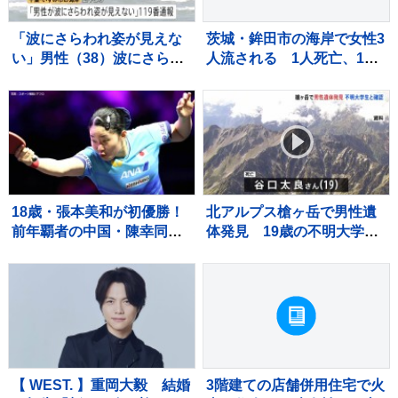
「波にさらわれ姿が見えな
茨城・鉾田市の海岸で女性3
い」男性（38）波にさらわ
人流される 1人死亡、1人
れ死亡 交際相手と海岸を
重体 現場は人工岬「ヘッ
散歩中 当時は波浪注意報
ドランド」近くで遊泳禁止
千葉・いすみ市
エリア
18歳・張本美和が初優勝！
北アルプス槍ヶ岳で男性遺
前年覇者の中国・陳幸同に4
体発見 19歳の不明大学生
ー2で勝利「絶対この1点で
と確認
仕留めるぞって気持ちで」
【WTTチャンピオンズ横
浜】
【 WEST. 】重岡大毅 結婚
3階建ての店舗併用住宅で火