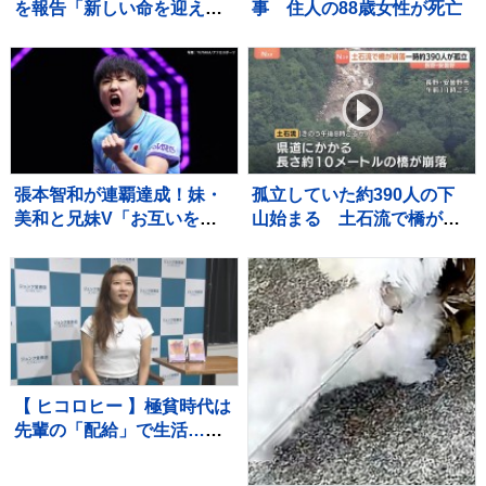
を報告「新しい命を迎えま
事 住人の88歳女性が死亡
した」「一日一日を大切に
生きていこうと、覚悟を新
たにしています」【 報告全
文 】
張本智和が連覇達成！妹・
孤立していた約390人の下
美和と兄妹V「お互いを信
山始まる 土石流で橋が崩
じてやり抜いた結果」韓国
落 長野・安曇野市北アル
のオ・ジュンソンに逆転勝
プス燕岳の登山口 土石流
利【WTTチャンピオンズ横
で配管壊れ約1600軒の旅
浜】
館・別荘に温泉のお湯供給
出来ず
【 ヒコロヒー 】極貧時代は
先輩の「配給」で生活…今
や後輩に「お前も食う
か？」と500円のアイスを