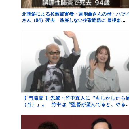
北朝鮮による拉致被害者・蓮池薫さんの母・ハツ
さん（94）死去 進展しない拉致問題に 最後まで
立ちも…
【 門脇麦 】先輩・竹中直人に〝もしかしたら
（当）」〟 竹中は〝監督が望んでると、やる
「アドリブ」認める