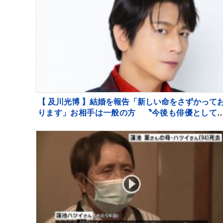
【 及川光博 】結婚を報告「新しい命をさずかって
ります」お相手は一般の方 〝今後も俳優として
ッチーとして精進〟【 コメント全文 】