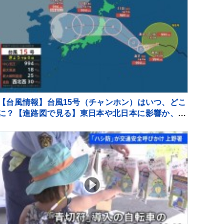
【台風情報】台風15号（チャンホン）はいつ、どこ
に？【進路図で見る】東日本や北日本に影響か、大
型で強い台風13号（ドルフィン）引き続き 大雨・暴
風・高潮・うねりを伴った高波などに厳重警戒必要