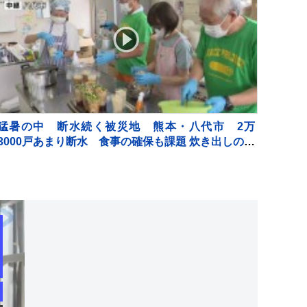
猛暑の中 断水続く被災地 熊本・八代市 2万
3000戸あまり断水 食事の確保も課題 炊き出しの現
場では…