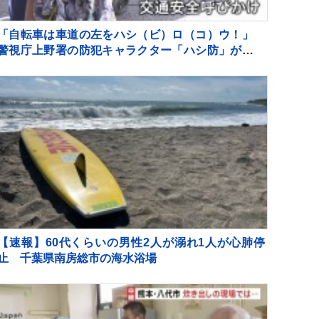
「自転車は車道の左をハシ（ビ）ロ（コ）ウ！」
警視庁上野署の防犯キャラクター「ハシ防」が上野
動物園で交通安全キャンペーン
【速報】60代くらいの男性2人が溺れ1人が心肺停
止 千葉県南房総市の海水浴場