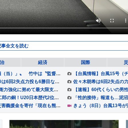
記事全文を読む
治
経済
国際
【 門脇麦 】先輩・竹中直人に〝もしかしたら適（当）」〟 竹中は〝監督が望んでると、やる〟「アドリブ」認める
ドジャースがサヨナラ負けで7連敗 佐々木朗希は6回2失点力投も6勝目ならず 大谷翔平は無安打2四球 9回ディアスが2ラン被弾
台湾・大規模軍事演習を頼清徳総統が視察「防衛力強化に努めて最大限支援していく」
日本勢メダル第1号は男子3000m早大・本田桜二郎の銅！U20日本歴代2位の快走【U20世界陸上】
【 熊本地震 】くりぃむしちゅー所属事務所が災害義援金を寄付「現在も熊本でレギュラー番組に出演させて頂くなど、長年にわたり地元との繋がりを大切にして参りました」