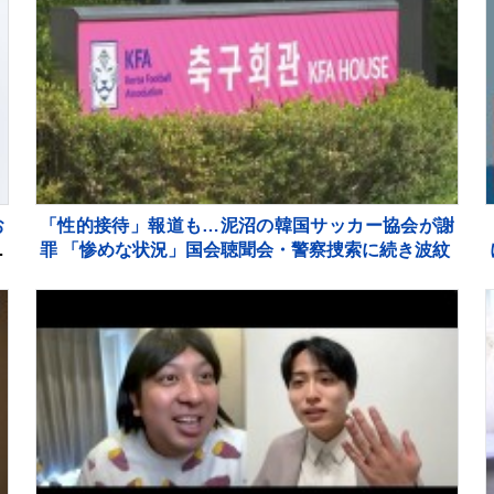
お
「性的接待」報道も…泥沼の韓国サッカー協会が謝
ミ
罪 「惨めな状況」国会聴聞会・警察捜索に続き波紋