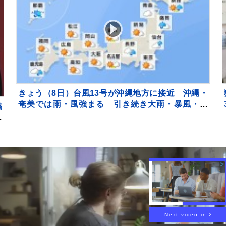
きょう（8日）台風13号が沖縄地方に接近 沖縄・
奄美では雨・風強まる 引き続き大雨・暴風・高
義
潮・うねりを伴った高波などに厳重警戒必要
さ
切