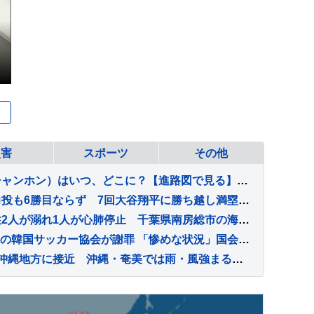
災害
スポーツ
その他
【台風情報】台風15号（チャンホン）はいつ、どこに？【進路図で見る】東日本や北日本に影響か、大型で強い台風13号（ドルフィン）引き続き 大雨・暴風・高潮・うねりを伴った高波などに厳重警戒必要
佐々木朗希は6回2失点の力投も6勝目ならず 7回大谷翔平に勝ち越し満塁好機も痛恨の併殺打 初対決のヌートバーは3打数1安打
【速報】60代くらいの男性2人が溺れ1人が心肺停止 千葉県南房総市の海水浴場
「性的接待」報道も…泥沼の韓国サッカー協会が謝罪 「惨めな状況」国会聴聞会・警察捜索に続き波紋
きょう（8日）台風13号が沖縄地方に接近 沖縄・奄美では雨・風強まる 引き続き大雨・暴風・高潮・うねりを伴った高波などに厳重警戒必要