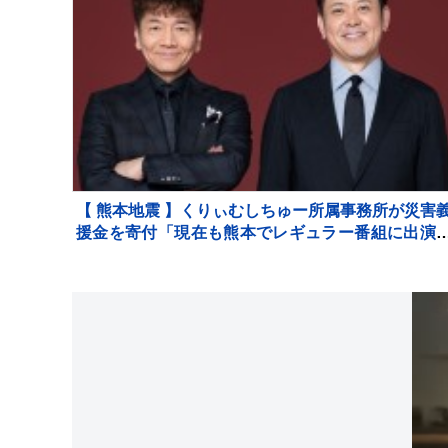
【 熊本地震 】くりぃむしちゅー所属事務所が災害
援金を寄付「現在も熊本でレギュラー番組に出演
せて頂くなど、長年にわたり地元との繋がりを大
にして参りました」