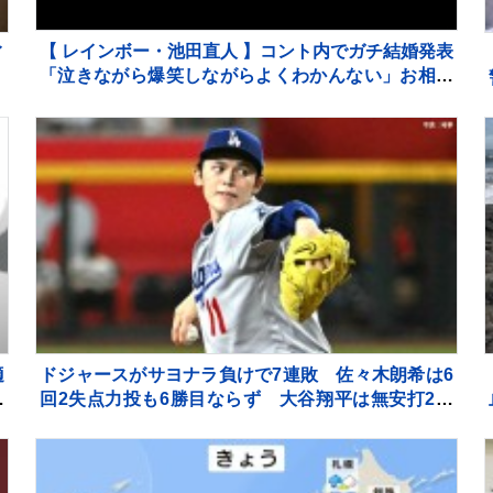
【 レインボー・池田直人 】コント内でガチ結婚発表
イ
「泣きながら爆笑しながらよくわかんない」お相手
苛
はフリーアナウンサー・佐藤佳奈さん ジャンボた
かお大祝福
適
ドジャースがサヨナラ負けで7連敗 佐々木朗希は6
〟
回2失点力投も6勝目ならず 大谷翔平は無安打2四
球 9回ディアスが2ラン被弾