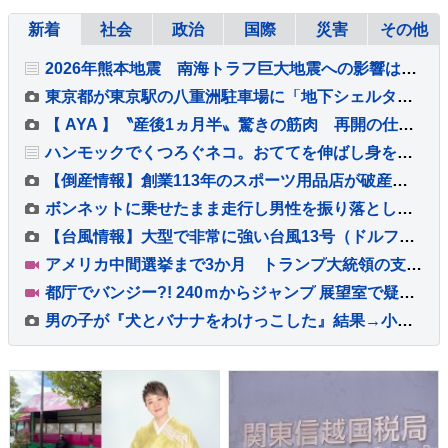
新着
社会
政治
国際
災害
その他
2026年熊本地震 南海トラフ巨大地震への影響はなし 地震翌日からプレート境界で「ゆっくりすべり」観測もプレート境界の固着状態への影響なし
東京都が東京駅の八重洲駐車場に「地下シェルター」機能を整備へ ミサイル攻撃に備え
【 AYA 】〝産後1ヵ月半〟驚きの筋肉 再開の仕事始めで「身体をここまで戻せる事が出来た秘密」を披露
ハンモックでくつろぐネコ。おててを伸ばし身を乗り出してくた～ん【アメリカ・動画】
【倒産情報】創業113年のスポーツ用品店が破産開始決定 ピーク時は13億円を超える売上高も…大手との競争やコロナ禍の影響で赤字に 福井市 【東京商工リサーチ】
ボンネットに乗せたまま走行し男性を振り落とした疑い 殺人未遂の疑いで茨城県職員（48）を逮捕
【台風情報】大型で非常に強い台風13号（ドルフィン）はいつ、どこに？【進路図で見る】長引く大雨・暴風などに厳重警戒 台風15号（チャンホン）はお盆休みに東・北日本に接近・上陸か
アメリカ中間選挙まで3か月 トランプ大統領の支持率「過去最低水準」の34％に 「反トランプ」の野党候補エルサイード氏に注目集まる
都庁でバンジー?! 240ｍからジャンプ 展望室で疑似体験 目の前には“都庁”や“新宿高層ビル群” あすから期間限定
男の子が『犬とバナナをわけっこした』結果→小さい方を選んだので『なんで大きいのをあげたの？』と聞くと…まさかの一言に反響「優しい世界」