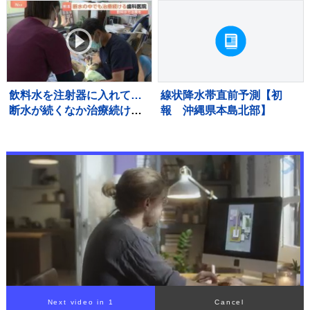
ては来てます」
逮捕 呼気から基準値超のア
ルコール検出 千葉・東関東
道
飲料水を注射器に入れて…
線状降水帯直前予測【初
断水が続くなか治療続ける
報 沖縄県本島北部】
宇城市の歯科医院 歯を磨
けない状況が続くと「誤嚥
性肺炎」リスク高まり、最
悪死亡のケースも【熊本地
震から10日】
Next video in 1
Cancel