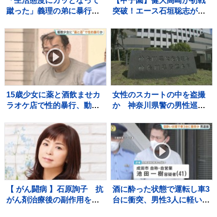
「生活態度にカッとなって
【甲子園】健大高崎が初戦
蹴った」義理の弟に暴行
突破！エース石垣聡志が八
41歳の女逮捕 群馬・渋川
幡商打線を9回11K1失点完
投 打線は13安打の7得点
の猛攻で快勝
15歳少女に薬と酒飲ませカ
女性のスカートの中を盗撮
ラオケ店で性的暴行、動画
か 神奈川県警の男性巡査
撮影か 「先生」と呼ばれる
部長（30代）を書類送検
54歳男を再逮捕 これまで
「約2、3年前から盗撮」容
にも同様の事件で2度逮捕
疑認める 男性は依願退職
【 がん闘病 】石原詢子 抗
酒に酔った状態で運転し車3
がん剤治療後の副作用を吐
台に衝突、男性3人に軽いけ
露「ままならない事が増え
がをさせた疑いで41歳の男