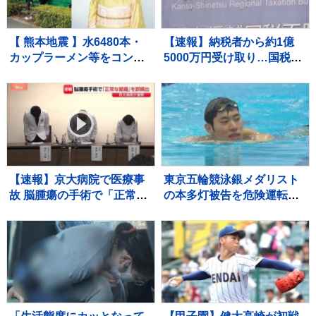
【 熊本地震 】水6480本・
【速報】納税者から約1億
カップラーメン等をコンサ
5000万円受け取り…国税職
ート用トラックで「お気持
員を懲戒免職処分 関東信越
ちをお届け」 顔付きトラ
国税局 詐欺などの疑いで刑
ックにためらいも〝自分の
事告発も
ことを言ってる場合ではな
い〟
【速報】京大病院で医療事
東京五輪競泳銀メダリスト
故 脳腫瘍の手術で「正常な
の本多灯被告を危険運転傷
組織」を誤って摘出 50代女
害罪で起訴 東京地検立川
性患者は自発呼吸できず
支部