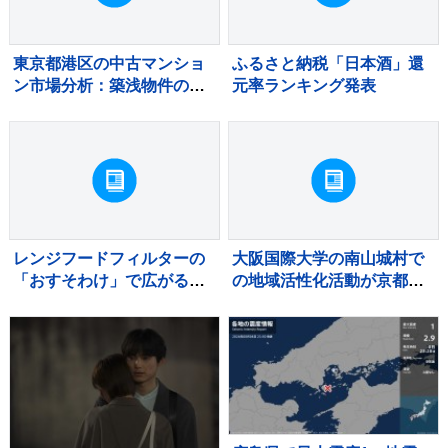
東京都港区の中古マンショ
ふるさと納税「日本酒」還
ン市場分析：築浅物件の滞
元率ランキング発表
留と築古物件の堅調な需要
レンジフードフィルターの
大阪国際大学の南山城村で
「おすそわけ」で広がる予
の地域活性化活動が京都府
防掃除の輪
から8年連続で評価