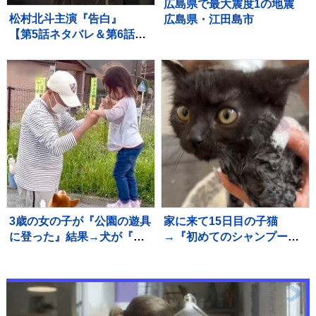
広島県で最大震度1の地震
松村北斗主演『告白』
広島県・江田島市
【第5話ネタバレ＆第6話あ
らすじ】解禁！ 「新場面
写真7点」も！！
3歳の女の子が『公園の遊具
家に来て15日目の子猫
に登った』結果→犬が『高
→『初めてのシャンプー』
い所で危ない』と心配し
に挑戦した結果…微笑まし
て…愛を感じる行動に反響
い光景に「めちゃめちゃい
「守ろうとしてる」「優し
い子」「かわいー」と癒さ
いお姉さん」
れる人が続出