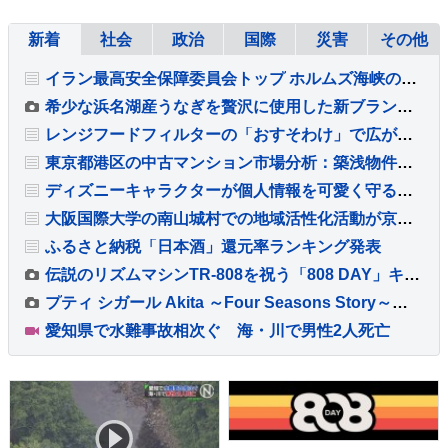
新着
社会
政治
国際
災害
その他
イラン最高安全保障委員会トップ ホルムズ海峡の通航再開に6つの条件提示 アメリカに制裁や海上封鎖の解除など要求
希少な浜名湖産うなぎを贅沢に使用した新ブランド「井口の誉」が誕生
レンジフードフィルターの「おすそわけ」で広がる予防掃除の輪
東京都港区の中古マンション市場分析：築浅物件の滞留と築古物件の堅調な需要
ディズニーキャラクターが個人情報を可愛く守る『カードケース』が新発売
大阪国際大学の南山城村での地域活性化活動が京都府から8年連続で評価
ふるさと納税「日本酒」還元率ランキング発表
伝説のリズムマシンTR-808を祝う「808 DAY」キャンペーンが8月に開催
プティ シガール Akita ～Four Seasons Story～発売
愛知県で水難事故相次ぐ 海・川で男性2人死亡