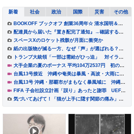
新着
社会
政治
国際
災害
その他
BOOKOFF ブックオフ 創業36周年☆ 清水国明＆あのちゃんの世代格差CM 8/7～公開♪ 8/13～8/16 はアプリ会員20％オフ☆ あのちゃんしおりプレゼント◎ おもろ動画4本！
配達員から届いた『置き配完了通知』→確認すると、写っていたのは荷物だけではなく…思わず二度見する『まさかの一枚』に3万いいね「愛がある」
スペースXのロケット残骸が月面に衝突か
紙の出版物が減る一方、なぜ「声」が選ばれる？ VTuberとラジオの共通点
トランプ大統領「一部は需給がひっ迫」 対イラン軍事作戦での弾薬不足の指摘で
大手企業の夏のボーナス 平均104万2537円 初の100万円超で“過去最高”に
台風13号接近 沖縄や奄美は暴風・高波・大雨に警戒 線状降水帯発生のおそれも 全国的に厳しい暑さ
台風13号 沖縄・那覇市がまもなく暴風域に 沖縄本島ではバス・モノレールが終日運休、商業施設の休業も【現地から報告】
FIFA 子会社設立計画「誤り」あったと謝罪 UEFAはW杯ボイコット方針継続「何も変わっていない」
気づいてあげて！「猫が上手に隠す関節の痛み」 6歳以上の猫の60％が関節炎を罹患 オーストラリア