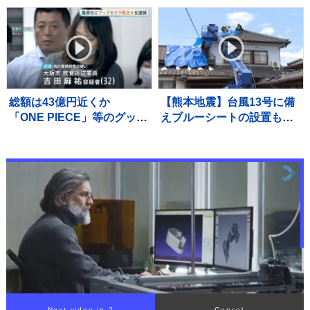
で
かな？？【違う文字を探
せ！】
総額は43億円近くか
【熊本地震】台風13号に備
「ONE PIECE」等のグッズ
えブルーシートの設置も人
を大量に注文しキャンセル
員不足、国に支援を要請
繰り返した偽計業務妨害の
宇城市では災害ボランティ
疑いで女（32）逮捕「日々
アによる片付け始まる
の生活でストレスたま
り」 警視庁
Next video in 2
Cancel