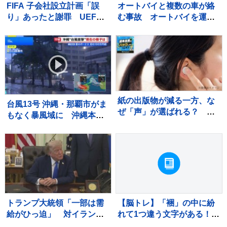
FIFA 子会社設立計画「誤
オートバイと複数の車が絡
り」あったと謝罪 UEFA
む事故 オートバイを運転
はW杯ボイコット方針継続
していた男性が死亡 現場
「何も変わっていない」
から車が逃走か 死亡ひき
逃げ事件とみて捜査 茨
城・常総市
紙の出版物が減る一方、な
台風13号 沖縄・那覇市がま
ぜ「声」が選ばれる？
もなく暴風域に 沖縄本島
VTuberとラジオの共通点
ではバス・モノレールが終
日運休、商業施設の休業も
【現地から報告】
トランプ大統領「一部は需
【脳トレ】「裍」の中に紛
給がひっ迫」 対イラン軍
れて1つ違う文字がある！？
事作戦での弾薬不足の指摘
あなたは何秒で探し出せる