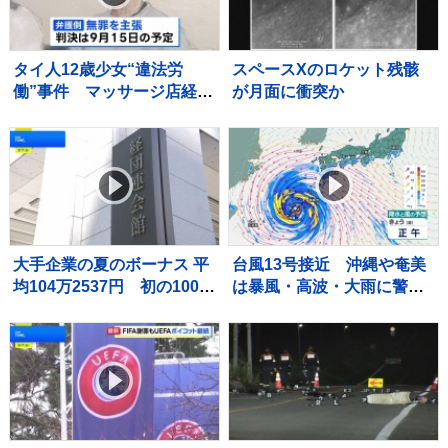
タイ人12歳少女“違法労
スペースXのロケット残骸
働”事件 マッサージ店経営
が月面に衝突か
の52歳男に拘禁刑6年、罰
金200万円求刑 弁護側は
無罪主張
大手企業の夏のボーナス 平
台風13号接近 沖縄や奄美
均104万2537円 初の100万
は暴風・高波・大雨に警
円超で“過去最高”に
戒 線状降水帯発生のおそ
れも 全国的に厳しい暑さ