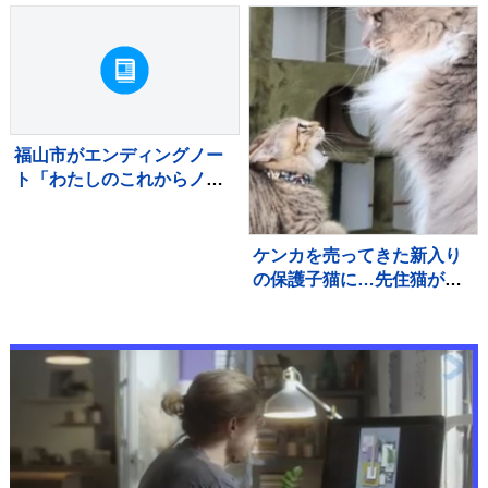
「旦那さんの本当の姿だ
ね」「ビールを飲むと変わ
る体質ｗ」と話題
福山市がエンディングノー
ト「わたしのこれからノー
ト」を作成 相談窓口も設
置
ケンカを売ってきた新入り
の保護子猫に…先住猫が見
せた『優しすぎる対応』が
395万再生「余裕がすごい
ｗ」「怪我しないようにし
ていて偉い」