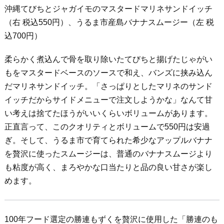
沖縄てびちとジャガイモのマスタードマリネサンドイッチ
（右 税込550円）、うるま市産島バナナスムージー（左 税
込700円）
柔らかく煮込んで骨を取り除いたてびちと揚げたじゃがい
もをマスタードベースのソースで和え、バンズに挟み込ん
だマリネサンドイッチ。「さっぱりとしたマリネのサンド
イッチだからサイドメニューで注文しようかな」なんて甘
い考えは捨てたほうがいいくらいボリュームがあります。
正直言って、このクオリティとボリュームで550円は安過
ぎ。そして、うるま市で育てられた希少なアップルバナナ
を贅沢に使ったスムージーは、普通のバナナスムージより
も粘度が高く、まろやかな口当たりと品の良い甘さが楽し
めます。
100年フード選定の勝連もずくを贅沢に使用した「勝連のも