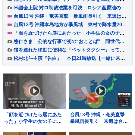
米議会上院 対ロ制裁法案を可決 ロシア産原油の輸入上位国に最大100％の関税
台風13号 沖縄・奄美直撃 暴風雨長引く 来週は台風15号の動向に注意 熊本は3週間連続の猛暑日か
台風13号 沖縄本島地方が暴風域 東村で降水量200ミリ超 本島北部中心に約1万4000戸停電
「顔を近づけたら唇にあたった」小学生の女の子にわいせつ行為か 保育園運営会社代表の男を逮捕 千葉・市川市
悠仁さま 公的な行事で初の“おことば” 同世代の参加者と宿泊テント設営体験も ボーイスカウトのキャンプ大会
猫を連れた移動に便利な『ペットタクシー』ってなに？ 利用時の流れや活用したいシーンをご紹介
松村北斗主演『告白』 本日21時放送【一緒に来るの夢だったんです】 「第5話あらすじ＆新場面写真6点」公開！！
「顔を近づけたら唇にあた
台風13号 沖縄・奄美直撃
った」小学生の女の子にわ
暴風雨長引く 来週は台風
いせつ行為か 保育園運営
15号の動向に注意 熊本は
会社代表の男を逮捕 千
3週間連続の猛暑日か