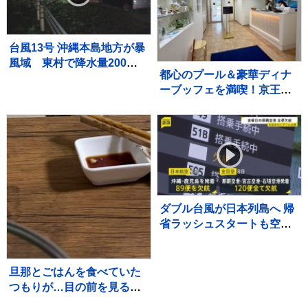
台風13号 沖縄本島地方が暴
風域 東村で降水量200ミ
都心のプール＆豪華ディナ
リ超 本島北部中心に約1万
ーブッフェを満喫！京王プ
4000戸停電
ラザホテル『スカイプール
プラン』スタイリッシュな
夏の体験レポート
ダブル台風が日本列島へ 帰
省ラッシュスタートも空の
便は欠航相次ぐ 沖縄では
「持病の薬」「血圧測定
器」を避難所に持ち込む高
旦那とごはんを食べていた
齢者も 週明け15号も本州
つもりが…目の前を見る
へ【news23】
と？→笑ってしまう光景に