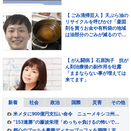
ｗｗ」
【 ごみ清掃芸人 】天ぷら油の
リサイクルを呼びかけ「凝固
剤を買うお金や有料袋の地域
は油部分のごみが減るので、
節約にも繋がりますよ！」
【マシンガンズ滝沢】
【 がん闘病 】石原詢子 抗が
ん剤治療後の副作用を吐露
「ままならない事が増えては
来てます」
新着
社会
政治
国際
災害
その他
米メタに900億円支払い命令 ニューメキシコ州の裁判所 利用時間の制限も要求
“153連勝”の藤波朱理「めっちゃ負けるの怖いです」 フォール負け寸前から掴んだ栄光と、石川佳純に語った本音【バース・デイ】
都心のプール＆豪華ディナーブッフェを満喫！京王プラザホテル『スカイプールプラン』スタイリッシュな夏の体験レポート