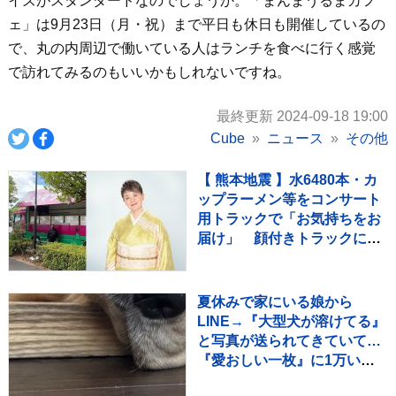
イズがスタンダードなのでしょうか。「まんまうるまカフ
ェ」は9月23日（月・祝）まで平日も休日も開催しているの
で、丸の内周辺で働いている人はランチを食べに行く感覚
で訪れてみるのもいいかもしれないですね。
最終更新 2024-09-18 19:00
Cube
ニュース
その他
【 熊本地震 】水6480本・カ
ップラーメン等をコンサート
用トラックで「お気持ちをお
届け」 顔付きトラックにた
めらいも〝自分のことを言っ
てる場合ではない〟
夏休みで家にいる娘から
LINE→『大型犬が溶けてる』
と写真が送られてきていて…
『愛おしい一枚』に1万いい
ね「たぷたぷで草」「無防備