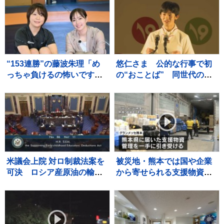
葉・市川市
“153連勝”の藤波朱理「め
悠仁さま 公的な行事で初
っちゃ負けるの怖いです」
の“おことば” 同世代の参
フォール負け寸前から掴ん
加者と宿泊テント設営体験
だ栄光と、石川佳純に語っ
も ボーイスカウトのキャ
た本音【バース・デイ】
ンプ大会
米議会上院 対ロ制裁法案を
被災地・熊本では国や企業
可決 ロシア産原油の輸入
から寄せられる支援物資の
上位国に最大100％の関税
仕分け作業続く 熊本地震2
回目の週末