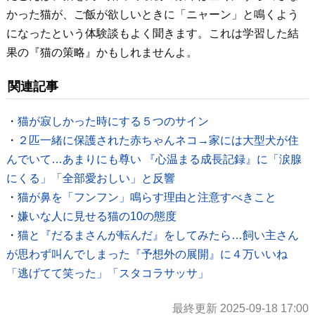
かった猫が、ご飯が欲しいときに「ニャーン」と鳴くよう
になったという体験談もよく聞きます。これは学習した結
果の『猫の策略』かもしれませんよ。
関連記事
・
猫が寂しかった時にする５つのサイン
・
２匹一緒に保護された赤ちゃんネコ→家には大型犬が住
んでいて…あまりにも尊い 『心温まる成長記録』に「涙腺
にくる」「全部愛おしい」と反響
・
猫が鼻を「フンフン」鳴らす理由と注意すべきこと
・
嫌いな人に見せる猫の10の態度
・
猫と『だるまさんが転んだ』をしてみたら…飼い主さん
が思わず叫んでしまった『予想外の展開』に４万いいね
「逃げてて笑った」「スタコラサッサ」
最終更新 2025-09-18 17:00