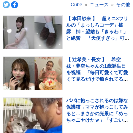
Cube
ニュース
その他
【 本田紗来 】 超ミニ×フリ
ルの「まっしろコーデ」披
露 姉・望結も「きゃわ！」
と絶賛 「天使すぎっ」可愛
さにファン歓喜
【 辻希美・長女 】 希空
妹・夢空ちゃんの1歳誕生日
を祝福 「毎日可愛くて可愛
くて見るだけで癒されてる
よ」 「姉妹で沢山お出かけし
たりしようね」
パパに抱っこされるのは嫌な
保護猫→ママが抱っこしてみ
ると…まさかの光景に「めっ
ちゃニヤけたｗ」「すごいｗ
ｗ」と10万再生