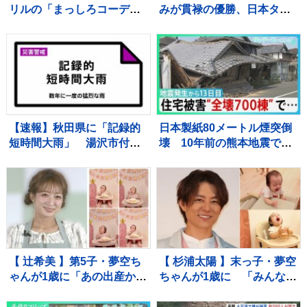
リルの「まっしろコーデ」
みが貫禄の優勝、日本タイ
披露 姉・望結も「きゃ
記録でハイレベルのレース
わ！」と絶賛 「天使すぎ
を制す 予選で12秒62の日
っ」可愛さにファン歓喜
本新をマーク【陸上・富士
北麓ワールドトライアル】
【速報】秋田県に「記録的
日本製紙80メートル煙突倒
短時間大雨」 湯沢市付近
壊 10年前の熊本地震で補
で1時間に約100ミリの猛烈
強も… イオンモール熊
な雨 災害警戒 9日13:49時
本“避難解除”前になぜ再入
点
館？下水管破損で田んぼ
に“汚水” 直下に断層 住
宅被害は・・【サンデーモ
ーニング】
【 辻希美 】第5子・夢空ち
【 杉浦太陽 】末っ子・夢空
ゃんが1歳に「あの出産から
ちゃんが1歳に 「みんなに
1年……本当に早すぎま
囲まれて、一升餅を背負っ
す」 手や口元がクリーム
て」家族総出でお祝い