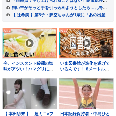
「現時点で申し上げられることはない」高市総理 内閣改造・自民党役員人事の時期などについて明言避ける “熊本地震対応に総力を挙げ取り組む”
飼い主がそっと手を引っ込めようとしたら…元野良猫がとった『尊すぎる行動』が20万表示「最強に可愛いやり取りｗ」「圧がすごいｗ」
【 辻希美 】第5子・夢空ちゃんが1歳に「あの出産から1年……本当に早すぎます」 手や口元がクリームだらけでケーキ頬張る姿も
今、インスタント袋麺の塩
いま図書館が進化を遂げて
味がアツい！ハマグリに毛
いるんです！ 8メートルの
がに！ラーメン店顔負けの
巨大本棚に、3Dプリンタ
麺も！専門家ゲキ推しの7品
ー、音楽スタジオまで！ 図
を大家族が1週間ガチ比較！
書館の専門家が厳選した進
【それスタ】
化系図書館ベスト7をご紹
介！
【 本田紗来 】 超ミニ×フ
日本記録保持者・中島ひと