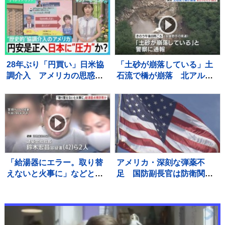
だらけでケーキ頬張る姿も
28年ぶり「円買い」日米協
「土砂が崩落している」土
調介入 アメリカの思惑
石流で橋が崩落 北アルプ
は？ 円安是正へ日本に“圧
ス燕岳・登山口の温泉施設
力”か？【サンデーモーニン
に登山客など約390人が孤
グ】
立状態 長野
「給湯器にエラー。取り替
アメリカ・深刻な弾薬不
えないと火事に」などとウ
足 国防副長官は防衛関連
ソ…給湯器点検業者になり
企業に増産を求める書簡を
すまし工事代金だまし取ろ
送る
うとしたか 建築会社社長の
男ら2人逮捕 東京・足立区