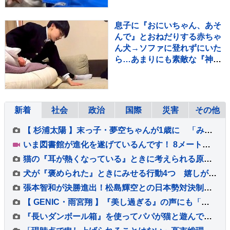
息子に『おにいちゃん、あそ
んで』とおねだりする赤ちゃ
ん犬→ソファに登れずにいた
ら…あまりにも素敵な『神対
応』が552万再生「平和な世
界」
新着
社会
政治
国際
災害
その他
【 杉浦太陽 】末っ子・夢空ちゃんが1歳に 「みんなに囲まれて、一升餅を背負って」家族総出でお祝い
いま図書館が進化を遂げているんです！ 8メートルの巨大本棚に、3Dプリンター、音楽スタジオまで！ 図書館の専門家が厳選した進化系図書館ベスト7をご紹介！
猫の『耳が熱くなっている』ときに考えられる原因5つ 放置しても大丈夫？異常を見分けるポイントも解説
犬が『褒められた』ときにみせる行動4つ 嬉しがっているサインや絆を深める接し方のコツまで
張本智和が決勝進出！松島輝空との日本勢対決制し兄妹Vへ王手「自分のプレーをして勝つ」【WTTチャンピオンズ横浜】
【 GENIC・雨宮翔 】『美し過ぎる』の声にも「もっとできる」 25歳を迎え 演じたいのは「サイコパス」
『長いダンボール箱』を使ってパパが猫と遊んでみた結果…微笑ましすぎる光景が113万再生「戻るの早いｗ」「旦那様が一番楽しそうｗ」