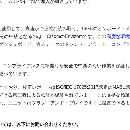
より、ムンバイ全域で導入が加速しています。
ジーを使用して、高速かつ正確な読み取り、16GBのオンボード・
中核となるのは、OizomのEnvizomです。この
高度な環境
ダッシュボード、過去データのトレンド、アラート、コンプラ
せん。コンプライアンスに準拠した安全で中断のない作業を保証
氏は述べています。
り、校正レポートはISO/IEC 17025:2017認定のNABL
頼できる第三者による検証が保証されています。この厳格な検
れ、ユニットはプラグ・アンド・プレイですぐに設置できるよ
いては、以下にお問い合わせください。