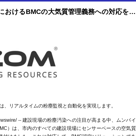
OizomのAQBot PM、建設現場におけるBMCの大気質管理義務への対応をスムーズに実現
は、リアルタイムの粉塵監視と自動化を実現します。
Newswire/ -- 建設現場の粉塵汚染への注目が高まる中、ムンバ
poration（BMC）は、市内のすべての建設現場にセンサーベースの空気