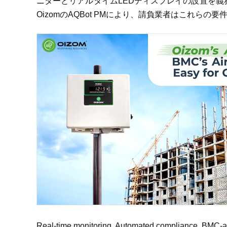
ニターとリアルタイムLEDディスプレイの設置を義
OizomのAQBot PMにより、請負業者はこれら
Real‑time monitoring. Automated compliance. BMC‑