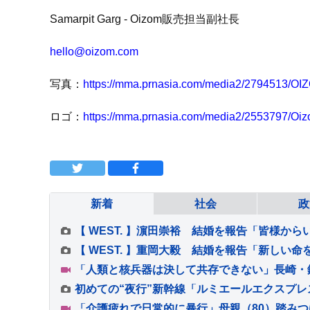
Samarpit Garg
- Oizom販売担当副社長
hello@oizom.com
写真：
https://mma.prnasia.com/media2/279451
ロゴ：
https://mma.prnasia.com/media2/2553797/O
新着
社会
政