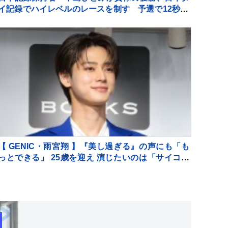
イ記録でハイレベルのレースを制す 予選で12秒62
の日本新をマーク【陸上・富士北麓ワールドトライ
アル】
【 GENIC・雨宮翔 】『美し過ぎる』の声にも「も
っとできる」 25歳を迎え 演じたいのは「サイコパ
ス」