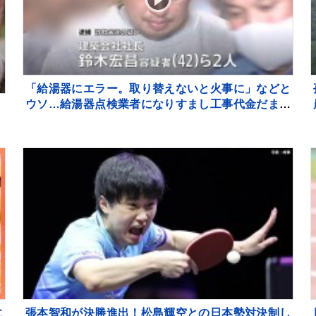
「給湯器にエラー。取り替えないと火事に」などと
ウソ…給湯器点検業者になりすまし工事代金だまし
つ
取ろうとしたか 建築会社社長の男ら2人逮捕 東
京・足立区
に
張本智和が決勝進出！松島輝空との日本勢対決制し