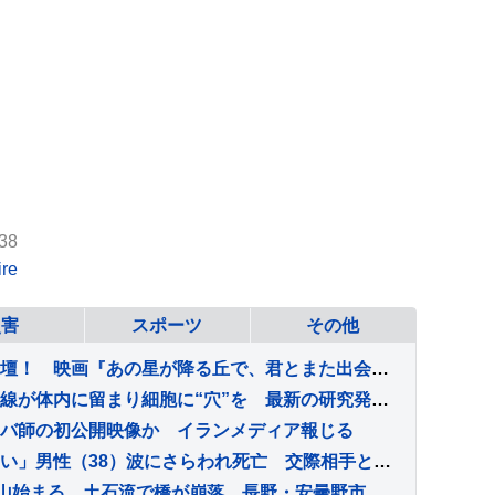
38
re
災害
スポーツ
その他
【福山雅治】サプライズ登壇！ 映画『あの星が降る丘で、君とまた出会いたい。』 公開記念舞台挨拶開催！！
「デスボール」原爆の放射線が体内に留まり細胞に“穴”を 最新の研究発表が波紋…長崎原爆から81年 置き去りの被爆体験者【NO WARプロジェクト つなぐ、つながる】
バ師の初公開映像か イランメディア報じる
「波にさらわれ姿が見えない」男性（38）波にさらわれ死亡 交際相手と海岸を散歩中 当時は波浪注意報 千葉・いすみ市
孤立していた約390人の下山始まる 土石流で橋が崩落 長野・安曇野市北アルプス燕岳の登山口 土石流で配管壊れ約1600軒の旅館・別荘に温泉のお湯供給出来ず