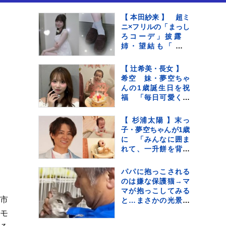
【 本田紗来 】 超ミ
ニ×フリルの「まっし
ろコーデ」披露
姉・望結も「きゃ
わ！」と絶賛 「天
使すぎっ」可愛さに
【 辻希美・長女 】
ファン歓喜
希空 妹・夢空ちゃ
んの1歳誕生日を祝
福 「毎日可愛くて
可愛くて見るだけで
癒されてるよ」 「姉
【 杉浦太陽 】末っ
妹で沢山お出かけし
子・夢空ちゃんが1歳
たりしようね」
に 「みんなに囲ま
れて、一升餅を背負
って」家族総出でお
祝い
パパに抱っこされる
のは嫌な保護猫→マ
マが抱っこしてみる
イ市
と…まさかの光景に
「めっちゃニヤけた
質モ
ｗ」「すごいｗｗ」