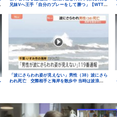
し
兄妹Vへ王手「自分のプレーをして勝つ」【WTTチ
ャンピオンズ横浜】
「波にさらわれ姿が見えない」男性（38）波にさら
われ死亡 交際相手と海岸を散歩中 当時は波浪注意
ー
報 千葉・いすみ市
お
員