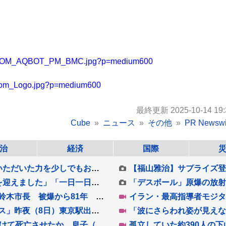
3/OIZOM_AQBOT_PM_BMC.jpg?p=medium600
izom_Logo.jpg?p=medium600
最終更新 2025-10-14 19:
Cube
ニュース
その他
PR Newswi
治
経済
国際
【 WEST. 】濵田崇裕 結婚を報告「皆様からいただいた力を少しでもお返しできるよう、これからも精進してまいります」
【 WEST. 】重岡大毅 結婚を報告「新しい命を迎えました」「一日一日を大切に生きていこうと、覚悟を新たにしています」【 報告全文 】
「人類と核兵器は決して共存できない」長崎・鈴木市長 被爆から81年 長崎「原爆の日」核保有国を含む98か国の代表が参列 高市総理「我が国は非核三原則を堅持」
イラン・最高指導者モジタ
初めての“夜行”新幹線「ルミエールエクスプレス」昨夜（8日）東京駅出発 けさ新大阪駅に到着 今回一夜限定も今後の運行も検討 JR東海
「介護疲れで日常的に暴行」母親（80）踏みつけて死亡させたか 息子（58）逮捕 左右の肋骨合わせて8本骨折 死亡確認 大阪