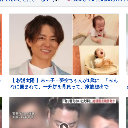
ル
【 杉浦太陽 】末っ子・夢空ちゃんが1歳に 「みん
ま
なに囲まれて、一升餅を背負って」家族総出でお祝
ト
い