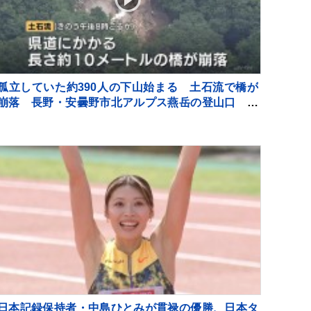
孤立していた約390人の下山始まる 土石流で橋が
崩落 長野・安曇野市北アルプス燕岳の登山口 土
石流で配管壊れ約1600軒の旅館・別荘に温泉のお湯
供給出来ず
日本記録保持者・中島ひとみが貫禄の優勝、日本タ