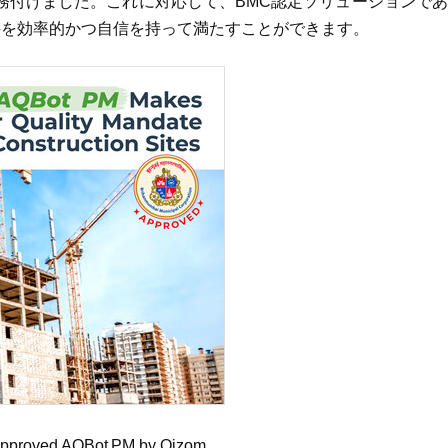
務付けました。これに対応して、BMC認定ソリューションで
の要件を効率的かつ自信を持って満たすことができます。
approved AQBot PM by Oizom.