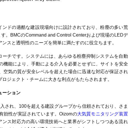
インドの過酷な建設現場向けに設計されており、粉塵の多い荒
CのCommand and Control Centerおよび現場のLED
アンスと透明性のニーズを簡単に満たすのに役立ちます。
アプローチです。システムには、あらゆる粉塵抑制システムを自
の機能により、手動による介入を必要とせずに、サイトを安全
、空気の質が安全レベルを超えた場合に迅速な対応が保証され
プロジェクト・チームに大きな利点がもたらされます。
ューション
場に導入され、100を超える建設グループから信頼されており、さ
効性が実証されています。Oizomの
大気質モニタリング装
ライアンス対応力の高い環境技術へと業界がシフトしつつある流