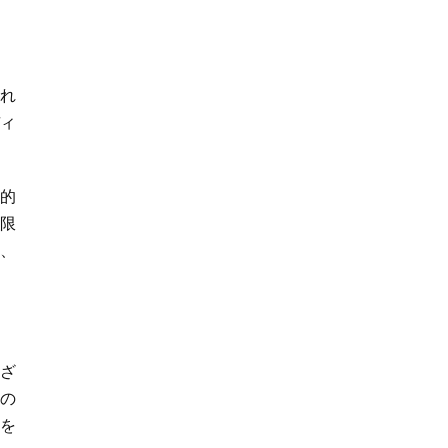
れ
ディ
動的
限
、
まざ
置
の
れを