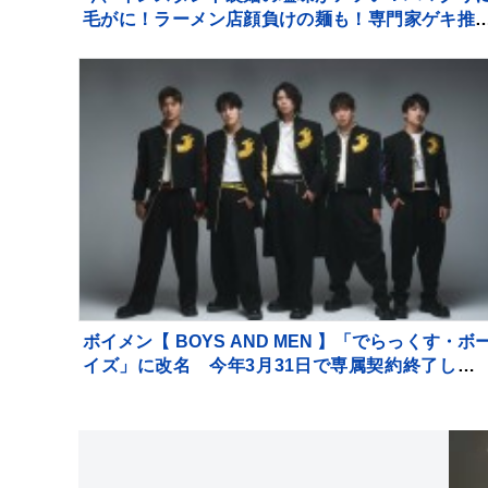
毛がに！ラーメン店顔負けの麺も！専門家ゲキ推
の7品を大家族が1週間ガチ比較！【それスタ】
ボイメン【 BOYS AND MEN 】「でらっくす・ボ
イズ」に改名 今年3月31日で専属契約終了して
り現在は来年3月末まで移行期間 メンバー5人全
が自身のSNS上で一斉に発表