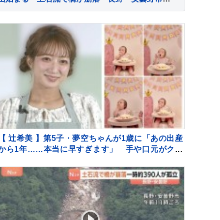
【 辻希美 】第5子・夢空ちゃんが1歳に「あの出産
から1年……本当に早すぎます」 手や口元がクリ
ームだらけでケーキ頬張る姿も