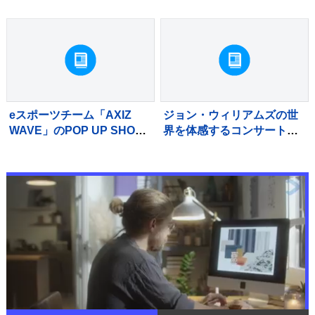
催
eスポーツチーム「AXIZ
ジョン・ウィリアムズの世
WAVE」のPOP UP SHOP
界を体感するコンサートが
がSHIBUYA TSUTAYAに登
2027年1月に東京で開催決
場
定