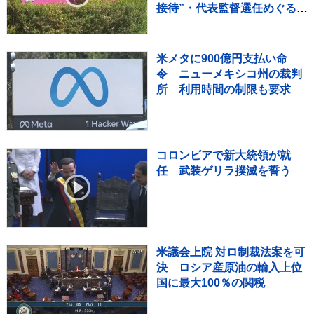
接待”・代表監督選任めぐる疑
惑など相次ぐ不祥事受け
米メタに900億円支払い命
令 ニューメキシコ州の裁判
所 利用時間の制限も要求
コロンビアで新大統領が就
任 武装ゲリラ撲滅を誓う
米議会上院 対ロ制裁法案を可
決 ロシア産原油の輸入上位
国に最大100％の関税