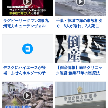
ラグビーリーグワン2部 九
千葉・茨城で海の事故相次
州電力キューデンヴォルテ
ぐ 6人が溺れ、2人死亡・
クス 重度の熱中症でサイ
1人重体
モニ・ヴニランギ選手が死
亡と発表
デスクにハイエースが登
【倒産情報】歯科クリニッ
場！ふせんホルダーの予約
ク運営 創業37年の医療法人
販売を開始
「社団友志会」ら破産開始
決定 ピーク時は5.8億円を超
える売上高を計上も…競合
激化や借入負担増の影響で
赤字に 熊本市【東京商工リ
サーチ】