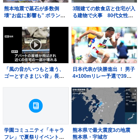
熊本地震で墓石が多数倒
3階建ての飲食店と住宅が入
壊“お盆に影響も” ボランテ
る建物で火事 80代女性が
ィアが復旧作業「道を作れ
死亡 2階の部屋に住む親子
ばお参りに来られるので
と連絡取れず 東京・大田
は」
区
「風の音がいつもと違う、
日本代表が決勝進出 ！ 男子
ゴーとすさまじい音」長野
4×100mリレー予選で39秒
市で突風被害 屋根飛ばされ
65をマーク、組2着でファ
住宅損壊 最大瞬間風速19.9
イナルへ【U20世界陸上】
メートル記録
学園コミュニティ「キャラ
熊本県で最大震度3の地震
フレ」で夏祭りイベント開
熊本県・宇城市