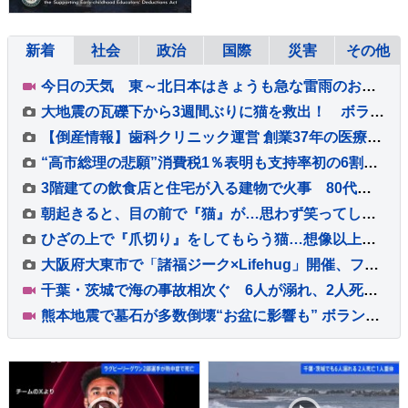
新着
社会
政治
国際
災害
その他
今日の天気 東～北日本はきょうも急な雷雨のおそれ 短時間で道路が冠水するほどの降り方に 台風15号はあさって11日（火・祝）ごろ東北に上陸か
大地震の瓦礫下から3週間ぶりに猫を救出！ ボランティア学生が救助活動に協力 ベネズエラ
【倒産情報】歯科クリニック運営 創業37年の医療法人「社団友志会」ら破産開始決定 ピーク時は5.8億円を超える売上高を計上も…競合激化や借入負担増の影響で赤字に 熊本市【東京商工リサーチ】
“高市総理の悲願”消費税1％表明も支持率初の6割切り…「賛成52%」の波紋 皇室典範めぐる政府説明にも不満「6割超」【8月JNN世論調査解説】
3階建ての飲食店と住宅が入る建物で火事 80代女性が死亡 2階の部屋に住む親子と連絡取れず 東京・大田区
朝起きると、目の前で『猫』が…思わず笑ってしまう『まさかの光景』に２万いいね「眠気も吹っ飛ぶねｗ」「よっ！て感じでかわいいｗ」
ひざの上で『爪切り』をしてもらう猫…想像以上に大人しすぎる『驚きの光景』が20万再生「まったく動かないだとｗ」「めちゃくちゃ可愛い」
大阪府大東市で「諸福ジーク×Lifehug」開催、ファッションテーマの体験型イベント
千葉・茨城で海の事故相次ぐ 6人が溺れ、2人死亡・1人重体
熊本地震で墓石が多数倒壊“お盆に影響も” ボランティアが復旧作業「道を作ればお参りに来られるのでは」