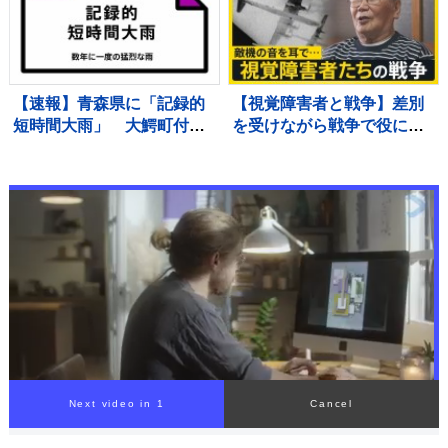
【速報】青森県に「記録的
【視覚障害者と戦争】差別
短時間大雨」 大鰐町付近
を受けながら戦争で役に立
で1時間に約90ミリの猛烈
つことを求められ… 視覚
な雨 災害警戒 8日16:40時
障害者「今から考えたら馬
点
鹿げた話」その思いを喜入
友浩が取材【news23】
Next video in 1
Cancel