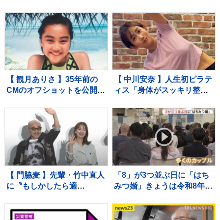
で1時間に約100ミリの猛烈
に？【進路図で見る】東日
な雨 災害警戒 8日16:32時
本や北日本に影響か、大型
点
で強い台風13号（ドルフィ
ン）引き続き 大雨・暴風・
高潮・うねりを伴った高波
などに厳重警戒必要
【 観月ありさ 】35年前の
【 中川安奈 】人生初ピラテ
CMのオフショットを公開
ィス「身体がスッキリ整っ
ファン反響「懐かしい〜」
た感じがします」 ファン
「まさに伝説の少女」思い
反響「足指が長くてとって
出続々 歌手デビュー35周
も綺麗」「美しすぎます」
年を記念
【 門脇麦 】先輩・竹中直人
「8」が3つ並ぶ日に「はち
に〝もしかしたら適
みつ婚」きょうは令和8年8
（当）」〟 竹中は〝監督
月8日 婚姻届を出そうと都
が望んでると、やる〟「ア
内の自治体窓口には多くの
ドリブ」認める
カップルが…