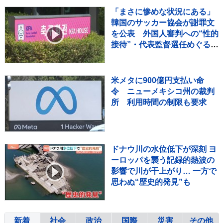
「まさに惨めな状況にある」
韓国のサッカー協会が謝罪文
を公表 外国人審判への“性的
接待”・代表監督選任めぐる疑
惑など相次ぐ不祥事受け
米メタに900億円支払い命
令 ニューメキシコ州の裁判
所 利用時間の制限も要求
ドナウ川の水位低下が深刻 ヨ
ーロッパを襲う記録的熱波の
影響で川が干上がり… 一方で
思わぬ“歴史的発見”も
新着
社会
政治
国際
災害
その他