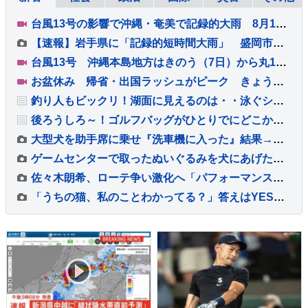
台風13号の影響で沖縄・奄美で記録的大雨 8月1か月分の平年雨量がこの2日間で降っているところも 台風15号 11日から12日にかけて北日本に最接近のおそれ【予報士解説】
【速報】岩手県に「記録的短時間大雨」 盛岡市付近で1時間に約100ミリの猛烈な雨 災害警戒 8日17:55時点
台風13号 沖縄本島地方はきのう（7日）から丸1日暴風域に入った状態 倒木や停電相次ぐ 本島北部中心に一時最大で約1万8000戸が停電 少なくとも9人がけが
お盆休み 帰省・出国ラッシュがピーク きょう（8日）から最長で9連休 東海道・山陽新幹線「のぞみ」下りは午前中ほぼ満席 羽田空港の国際線は出国ピーク
釣り人もビックリ！湖面に見えるのは・・泳ぐシカ！？【アメリカ・動画】
後ろうしろ～！ゴルフバッグがひとりでにどこかへ行こうとしているよ！！【海外・動画】
大型犬を助手席に乗せ『洗車機に入った』結果→『怖がるかな』と思ったら…コントのような『まさかの光景』に爆笑「可愛いｗ」「めっちゃ笑った」
ゲームセンターで取ったぬいぐるみを犬にあげた結果→振り回すので『いじめないで』とお願いすると…愛おしい光景に反響「偉すぎて涙が出そう」
佐々木朗希、ローテ争い激化へ「パフォーマンスを出さないことには残っていけない」6回2失点勝敗つかずも「ゾーンで勝負できた」
「うちの猫、私のことわかってる？」答えはYES！猫の飼い主・認識能力と育てるコツ【獣医が解説】