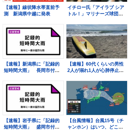
【速報】線状降水帯直前予
イチロー氏「アイラブ シア
測 新潟県中越に発表
トル！」マリナーズ球団OB
ホームランダービー参戦で
本拠地は大熱狂
【速報】新潟県に「記録的
【速報】60代くらいの男性
短時間大雨」 長岡市付近
2人が溺れ1人が心肺停止
で1時間に約100ミリの猛烈
千葉県南房総市の海水浴場
な雨 災害警戒 8日15:28時
点
【速報】岩手県に「記録的
【台風情報】台風15号（チ
短時間大雨」 盛岡市付近
ャンホン）はいつ、どこ