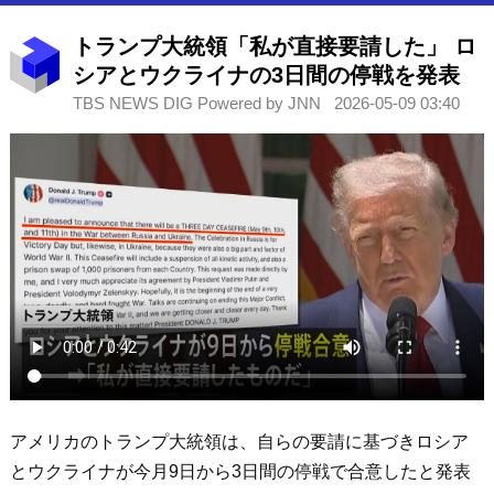
トランプ大統領「私が直接要請した」 ロ
シアとウクライナの3日間の停戦を発表
TBS NEWS DIG Powered by JNN
2026-05-09 03:40
アメリカのトランプ大統領は、自らの要請に基づきロシア
とウクライナが今月9日から3日間の停戦で合意したと発表