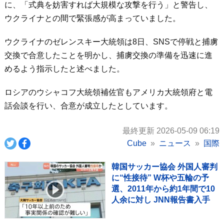
に、「式典を妨害すれば大規模な攻撃を行う」と警告し、
ウクライナとの間で緊張感が高まっていました。
ウクライナのゼレンスキー大統領は8日、SNSで停戦と捕虜
交換で合意したことを明かし、捕虜交換の準備を迅速に進
めるよう指示したと述べました。
ロシアのウシャコフ大統領補佐官もアメリカ大統領府と電
話会談を行い、合意が成立したとしています。
最終更新 2026-05-09 06:19
Cube
ニュース
国際
韓国サッカー協会 外国人審判
に“性接待” W杯や五輪の予
選、2011年から約1年間で10
人余に対し JNN報告書入手