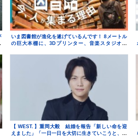
が
いま図書館が進化を遂げているんです！ 8メートル
土
の巨大本棚に、3Dプリンター、音楽スタジオま
湯
で！ 図書館の専門家が厳選した進化系図書館ベスト
7をご紹介！
【 WEST. 】重岡大毅 結婚を報告「新しい命を迎
えました」「一日一日を大切に生きていこうと、覚
つ