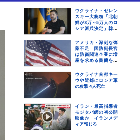
ウクライナ・ゼレン
スキー大統領「北朝
鮮が3万～5万人のロ
シア派兵決定」韓国
に協力呼びかけ
アメリカ・深刻な弾
薬不足 国防副長官
は防衛関連企業に増
産を求める書簡を送
る
ウクライナ首都キー
ウや近郊にロシア軍
の攻撃 4人死亡
イラン・最高指導者
モジタバ師の初公開
映像か イランメデ
ィア報じる