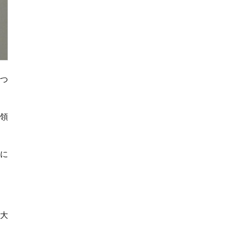
つ
統領
とに
期大