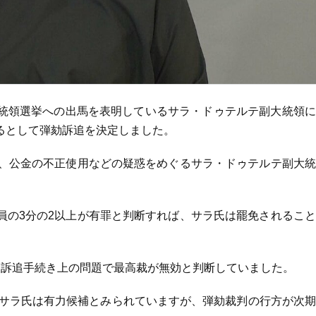
統領選挙への出馬を表明しているサラ・ドゥテルテ副大統領に
るとして弾劾訴追を決定しました。
日、公金の不正使用などの疑惑をめぐるサラ・ドゥテルテ副大
員の3分の2以上が有罪と判断すれば、サラ氏は罷免されるこ
、訴追手続き上の問題で最高裁が無効と判断していました。
るサラ氏は有力候補とみられていますが、弾劾裁判の行方が次