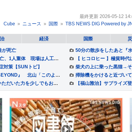
最終更新 2026-05-12 14:
Cube
ニュース
国際
TBS NEWS DIG Powered by J
治
経済
国際
性が死亡
茨城・鉾田市の海岸で女性3人流される 1人死亡、1人重体 現場は人工岬「ヘッドランド」近くで遊泳禁止エリア
症対策【SUNトピ】
9/4(金)スタート！ 『北山宏光 THE WORLD BEYOND』 北山「このような形で冠番組を持たせていただきとても嬉しく思っています」
【 WEST. 】濵田崇裕 結婚を報告「皆様からいただいた力を少しでもお返しできるよう、これからも精進してまいります」