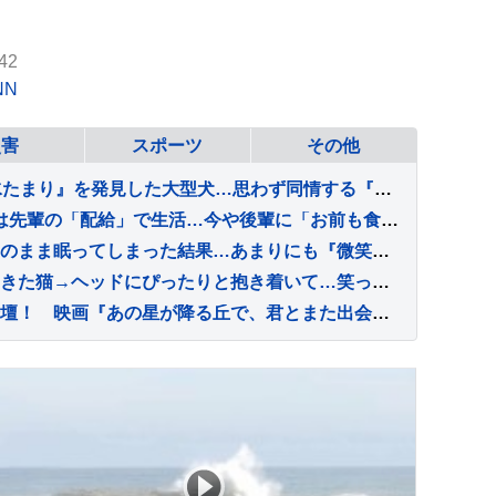
42
NN
災害
スポーツ
その他
50分の散歩をしたあと『水たまり』を発見した大型犬…思わず同情する『まさかの行動』に反響「やってくれましたねｗ」「問題児っぷりが魅力」
【 ヒコロヒー 】極貧時代は先輩の「配給」で生活…今や後輩に「お前も食うか？」と500円のアイスを奢れるまでに成長
柴犬の上に乗った黒猫→そのまま眠ってしまった結果…あまりにも『微笑ましい光景』が33万再生「やさしいなあ」「めちゃくちゃ癒された」
掃除機をかけると近づいてきた猫→ヘッドにぴったりと抱き着いて…笑ってしまう行動が31万再生「モップかなｗ」「ええ～かわいいｗ」
【福山雅治】サプライズ登壇！ 映画『あの星が降る丘で、君とまた出会いたい。』 公開記念舞台挨拶開催！！