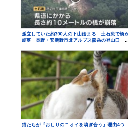
孤立していた約390人の下山始まる 土石流で橋
崩落 長野・安曇野市北アルプス燕岳の登山口 
石流で配管壊れ約1600軒の旅館・別荘に温泉のお
供給出来ず
猫たちが『おしりのニオイを嗅ぎ合う』理由4