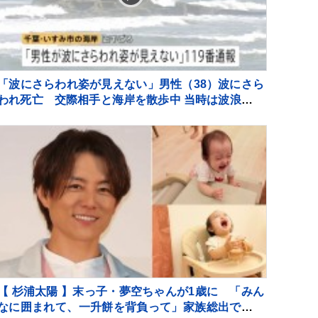
「波にさらわれ姿が見えない」男性（38）波にさら
われ死亡 交際相手と海岸を散歩中 当時は波浪注意
報 千葉・いすみ市
【 杉浦太陽 】末っ子・夢空ちゃんが1歳に 「みん
なに囲まれて、一升餅を背負って」家族総出でお祝