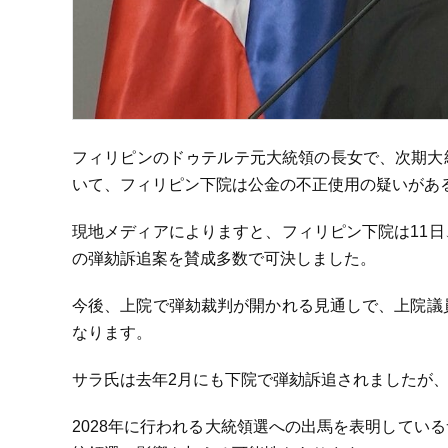
フィリピンのドゥテルテ元大統領の長女で、次期大
いて、フィリピン下院は公金の不正使用の疑いがあ
現地メディアによりますと、フィリピン下院は11
の弾劾訴追案を賛成多数で可決しました。
今後、上院で弾劾裁判が開かれる見通しで、上院議
なります。
サラ氏は去年2月にも下院で弾劾訴追されましたが
2028年に行われる大統領選への出馬を表明してい