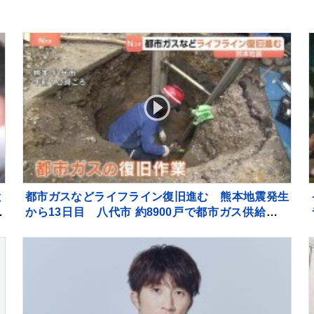
悟を新たにしています」【 報告全文 】
と
都市ガスなどライフライン復旧進む 熊本地震発生
し
から13日目 八代市 約8900戸で都市ガス供給止ま
東
るが5割ほど復旧 残る世帯も今週中に復旧の見通
し