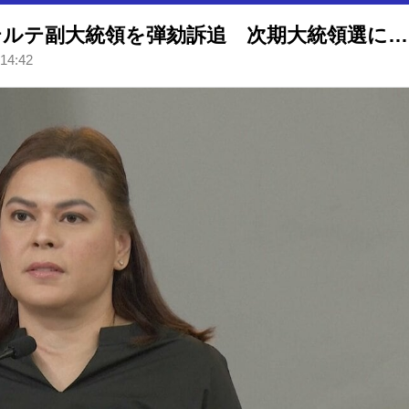
フィリピン下院 サラ・ドゥテルテ副大統領を弾劾訴追 次期大統領選に立候補も 弾劾裁判で罷免の可能性
 14:42