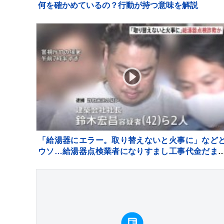
何を確かめているの？行動が持つ意味を解説
「給湯器にエラー。取り替えないと火事に」など
ウソ…給湯器点検業者になりすまし工事代金だま
取ろうとしたか 建築会社社長の男ら2人逮捕 
京・足立区