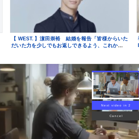
、
【 WEST. 】濵田崇裕 結婚を報告「皆様からいた
遊
だいた力を少しでもお返しできるよう、これからも
精進してまいります」
Next video in 1
Cancel