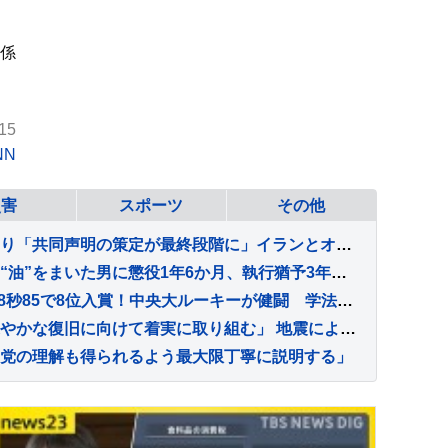
係
15
NN
災害
スポーツ
その他
ホルムズ海峡の新航路めぐり「共同声明の策定が最終段階に」イランとオマーンの協議 モジタバ師の承認待ち
千葉・成田山新勝寺などに“油”をまいた男に懲役1年6か月、執行猶予3年の有罪判決 千葉地裁
男子5000m栗村凌、13分48秒85で8位入賞！中央大ルーキーが健闘 学法石川時代の“同僚”早大・増子陽太は欠場【U20世界陸上】
木原官房長官「文化財の速やかな復旧に向けて着実に取り組む」 地震により熊本城跡など79件の文化財に被害
党の理解も得られるよう最大限丁寧に説明する」