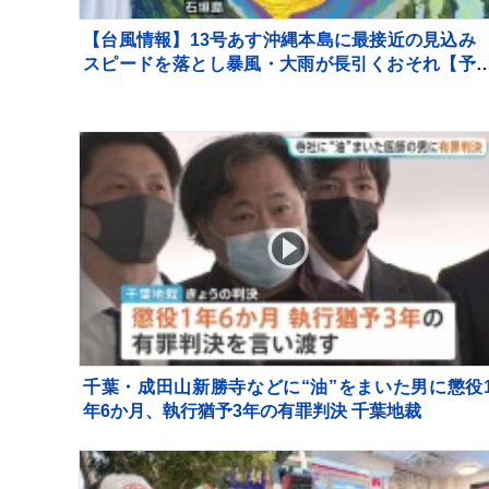
【台風情報】13号あす沖縄本島に最接近の見込
スピードを落とし暴風・大雨が長引くおそれ【予
士解説】
千葉・成田山新勝寺などに“油”をまいた男に懲役
年6か月、執行猶予3年の有罪判決 千葉地裁