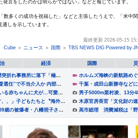
した発言をしたのかは明らかではない」などと報じています。
「数多くの成功を祝福した」などと主張したうえで、「米中関
見通しを示しています。
最終更新 2026-05-15 15:
Cube
ニュース
国際
TBS NEWS DIG Powered by J
治
経済
国際
【熊本地震】9人死亡の日本製紙社長が会見…煙突折れ事務所に落下「極めて重く受け止め」 八代市などで続く断水解消のカギは“配水管”【news23】
W杯敗退の韓国 サッカー協会に家宅捜索 “前監督選任”で不当介入か 内部資料などを押収し解析へ 李大統領も「身内重視の人事の失敗だ」と痛烈批判
キッチンで作業中、ふと足元を見た結果→寝ている赤ちゃんに犬が…可愛いが渋滞している『尊い光景』が14万再生「カチューシャみたいｗ」と絶賛
【 市川團十郎 】「仲良くて 本当に助かります、、」子どもたちと〝海外の南国リゾート〟で過ごす夏休み 「移動です」次なる滞在場所へ
原動力は「“自分の声”で伝えたい」との思い 89歳の被爆者・八幡照子さんが英語とAIで継ぐ原子爆弾の記憶 被爆から81年 広島「原爆の日」
高市総理 消費減税は「野