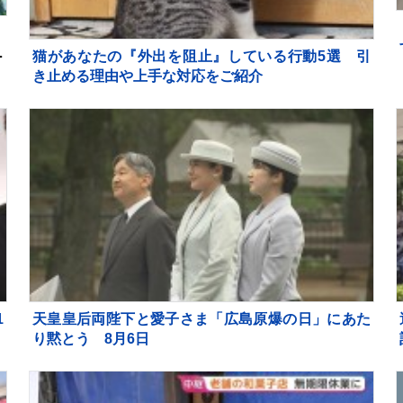
み
報
猫があなたの『外出を阻止』している行動5選 引
き止める理由や上手な対応をご紹介
1
天皇皇后両陛下と愛子さま「広島原爆の日」にあた
り黙とう 8月6日