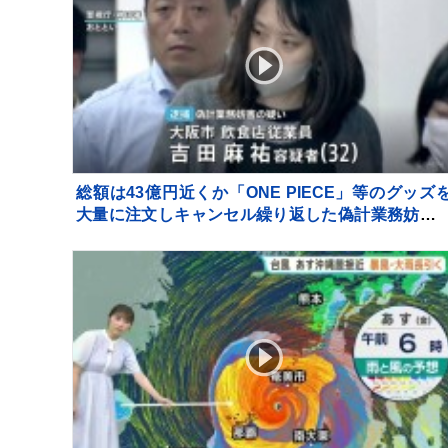
総額は43億円近くか「ONE PIECE」等のグッズ
大量に注文しキャンセル繰り返した偽計業務妨害
疑いで女（32）逮捕「日々の生活でストレスた
り」 警視庁