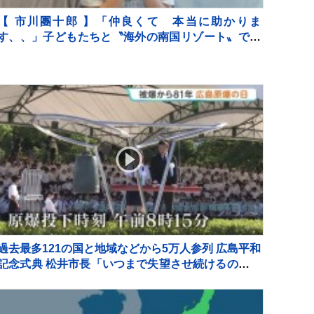
【 市川團十郎 】「仲良くて 本当に助かりま
す、、」子どもたちと〝海外の南国リゾート〟で過
ごす夏休み 「移動です」次なる滞在場所へ
過去最多121の国と地域などから5万人参列 広島平和
記念式典 松井市長「いつまで失望させ続けるのです
か」 被爆者の高齢化進み、体験の継承が課題に