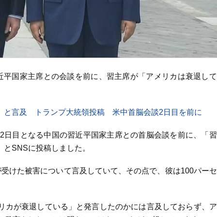
近平国家主席との会談を前に、習主席が「アメリカは衰退して
』と言及 トランプ大統領投稿 米中首脳会談2日目を前に
、2日目となる中国の習近平国家主席との首脳会談を前に、「
とSNSに投稿しました。
受けた被害について言及していて、その点で、彼は100パー
リカが衰退している」と発言したのかには言及しておらず、ア