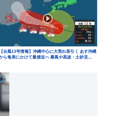
【台風13号情報】沖縄中心に大荒れ長引く あす沖縄
から奄美にかけて最接近へ 暴風や高波・土砂災害に
厳重警戒【予報士解説】