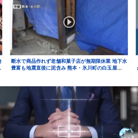
物
断水で商品作れず老舗和菓子店が無期限休業 地下水
を
豊富も地震直後に泥含み 熊本・氷川町の白玉屋新三
郎【地震発生から10日目】