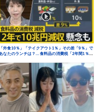
「外食10％」「テイクアウト1％」その差「9％」で
あなたのランチは？…食料品の消費税「2年間1％」
の基本方針を政府が閣議決定【news23】