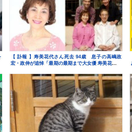
を
【 訃報 】寿美花代さん死去 94歳 息子の高嶋政
の
宏・政伸が追悼「最期の最期まで大女優 寿美花代だ
ま
った母でした」