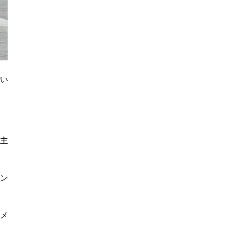
い
習主
セン
メ