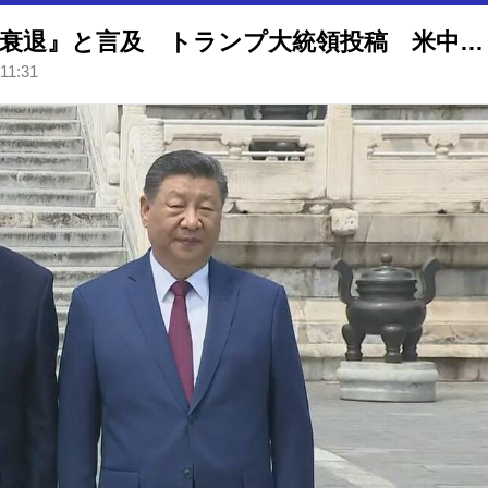
習近平国家主席が『アメリカは衰退』と言及 トランプ大統領投稿 米中首脳会談2日目を前に
11:31