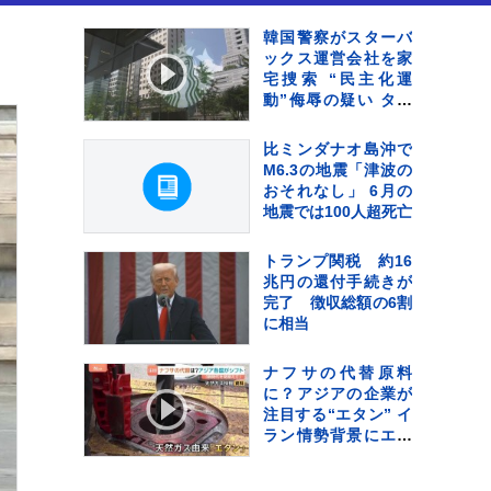
韓国警察がスターバ
ックス運営会社を家
宅捜索 “民主化運
動”侮辱の疑い タン
ブラーの販売キャン
ペーンなどめぐり
比ミンダナオ島沖で
M6.3の地震「津波の
おそれなし」 6月の
地震では100人超死亡
トランプ関税 約16
兆円の還付手続きが
完了 徴収総額の6割
に相当
ナフサの代替原料
に？アジアの企業が
注目する“エタン” イ
ラン情勢背景にエネ
ルギーの中東依存か
ら脱却へ