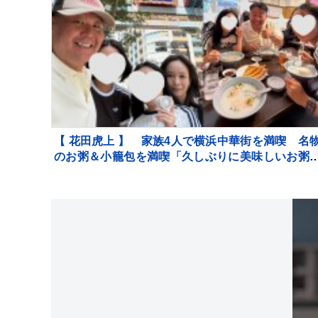
【 花田虎上 】 家族4人で横浜中華街を満喫 名
のお粥＆小籠包を満喫「久しぶりに美味しいお粥
食べました」