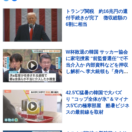
トランプ関税 約16兆円の還
付手続きが完了 徴収総額の
6割に相当
W杯敗退の韓国 サッカー協会
に家宅捜索 “前監督選任”で不
当介入か 内部資料などを押収
し解析へ 李大統領も「身内重
視の人事の失敗だ」と痛烈批
判
42.5℃猛暑の韓国で大バズ
り “コップ全体が氷”＆マイナ
ス5℃の極寒部屋 酷暑ビジネ
スの最前線を取材