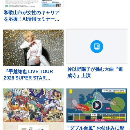
和歌山市が女性のキャリア
を応援！AI活用セミナーと
就職フェアを開催
伶以野陽子が挑む大曲『道
『手越祐也 LIVE TOUR
成寺』上演
2026 SUPER STAR
FINAL』 9/12(土)
【WOWOW】で独占生中
継！！
“ダブル台風” お盆休みに影