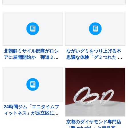
北朝鮮ミサイル部隊がロシ
ながいグミをつり上げる不
アに展開開始か 弾道ミサ
思議な体験「グミつれた ぶ
イル120発を配備する可能
どう味＆ソーダ味」が新登
性も ロイター通信
場
24時間ジム「エニタイムフ
ィットネス」が足立区に江
北店をオープン
京都のダイヤモンド専門店