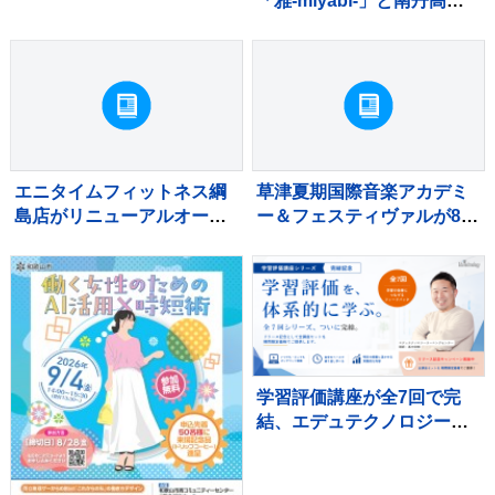
「雅-miyabi-」と南丹高校
がコラボした新作指輪が発
売
エニタイムフィットネス綱
草津夏期国際音楽アカデミ
島店がリニューアルオープ
ー＆フェスティヴァルが8月
ン
17日から開催
学習評価講座が全7回で完
結、エデュテクノロジーが
特別セールを実施