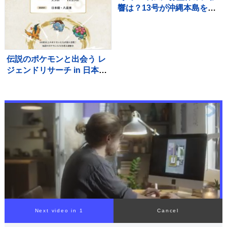
響は？13号が沖縄本島を直
撃へ 欠航・ホテルのキャ
ンセル相次ぐ 週明け15号
が北日本に接近【news23】
伝説のポケモンと出会う レ
ジェンドリサーチ in 日本橋
＆八重洲 9/9～11/29 ＠東京
開催 松丸亮吾 RIDDLER
制作の謎解き キット引換券
も販売中☆
Next video in 1
Cancel