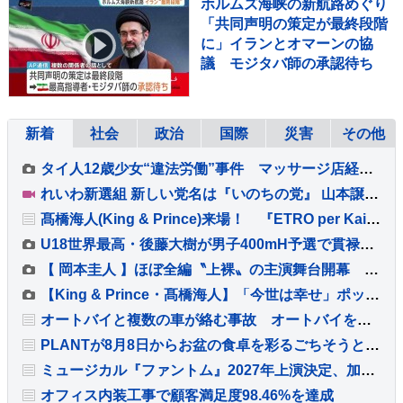
ホルムズ海峡の新航路めぐり
「共同声明の策定が最終段階
に」イランとオマーンの協
議 モジタバ師の承認待ち
新着
社会
政治
国際
災害
その他
タイ人12歳少女“違法労働”事件 マッサージ店経営の52歳男に拘禁刑6年、罰金200万円求刑 弁護側は無罪主張
れいわ新選組 新しい党名は『いのちの党』 山本譲司新代表はれいわ新選組の政策引き継ぐ考え
髙橋海人(King & Prince)来場！ 『ETRO per Kaito Takahashi』ポップアップストア 【東京＆大阪】で同時開催中！！
U18世界最高・後藤大樹が男子400mH予選で貫禄のレース、余力を残しながら組1位で準決勝進出【U20世界陸上】
【 岡本圭人 】ほぼ全編〝上裸〟の主演舞台開幕 父も過去〝裸〟に 「岡本家を裸にする演出家」を紹介
【King & Prince・髙橋海人】「今世は幸せ」ポップアップに「興奮」連発 「あり得ないことなんです」
オートバイと複数の車が絡む事故 オートバイを運転していた男性が死亡 現場から車が逃走か 死亡ひき逃げ事件とみて捜査 茨城・常総市
PLANTが8月8日からお盆の食卓を彩るごちそうと夏の福袋・福得カートを販売
ミュージカル『ファントム』2027年上演決定、加藤和樹・城田優ら出演
オフィス内装工事で顧客満足度98.46%を達成