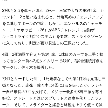
2対0と2点を奪った3回、2死一、三塁で大谷の第2打席、カ
ウント1－2と追い込まれると、外角高めのチェンジアップ
を見逃してボールの判定、しかし、エンゼルスのキャッチ
ャー、L.オホッピー（26）がABSチャレンジ（自動ボー
ル・ストライク判定システム）を要求、ストライクゾーン
に入っており、判定が覆り見逃しの三振となった。
4回、2死満塁で迎えた第3打席、1球目のカーブを上手く拾
ってセンター前へ2点タイムリーで4対0、2試合連続打点を
マークし、佐々木を援護した。
7対1とリードした6回、1死走者なしでの第4打席は見逃し三
振となった。先発・佐々木は4回に1点を失ったが、メジャ
ー自己最長の7回を投げて、メジャー最多の8奪三振を奪う
好投、ストレートと速いスプリットと速度を落としたフォ
ーク、そして、スライダーと緩急と球種を上手く使って試