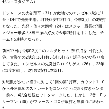
ゼル・スタジアム）
ドジャースの大谷翔平（31）が敵地でのエンゼルス戦に“1
番・DH”で先発出場。5打数3安打2打点、今季3度目の3安打
となった。先発・佐々木朗希（24）はメジャー最長の7回、
メジャー最多の8奪三振の好投で今季2勝目を手にした。チ
ームも5連勝となった。
前日17日は今季12度目のマルチヒットで5打点を上げた大
谷、古巣での2試合は8打数3安打5打点と調子をやや取り戻
してきた。エンゼルスの先発はG.ロドリゲス（26）、23年
に1度対戦し、2打数2安打1本塁打。
対戦数が少ない投手に対して1回の第1打席、カウント1－0
から外角低めのストレートをコンパクトに振り抜きセンタ
ー前へ、4試合連続ヒットをマークした。しかし、2番・F.フ
リーマン（36）がファーストゴロ併殺打と無得点に終わっ
た。