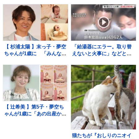
麺も！専門家ゲキ推しの7品
ー、音楽スタジオまで！ 図
を大家族が1週間ガチ比較！
書館の専門家が厳選した進
【それスタ】
化系図書館ベスト7をご紹
介！
【 杉浦太陽 】末っ子・夢空
「給湯器にエラー。取り替
ちゃんが1歳に 「みんなに
えないと火事に」などとウ
囲まれて、一升餅を背負っ
ソ…給湯器点検業者になり
て」家族総出でお祝い
すまし工事代金だまし取ろ
うとしたか 建築会社社長の
男ら2人逮捕 東京・足立区
【 辻希美 】第5子・夢空ち
ゃんが1歳に「あの出産から
1年……本当に早すぎま
す」 手や口元がクリーム
だらけでケーキ頬張る姿も
猫たちが『おしりのニオイ