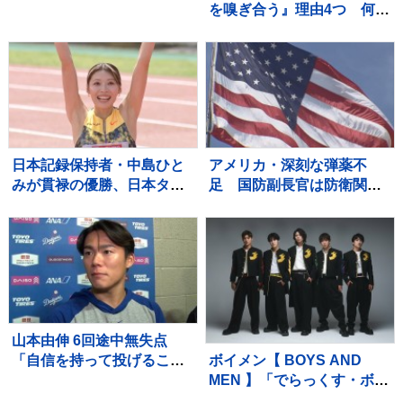
を嗅ぎ合う』理由4つ 何を
確かめているの？行動が持
つ意味を解説
日本記録保持者・中島ひと
アメリカ・深刻な弾薬不
みが貫禄の優勝、日本タイ
足 国防副長官は防衛関連
記録でハイレベルのレース
企業に増産を求める書簡を
を制す 予選で12秒62の日
送る
本新をマーク【陸上・富士
北麓ワールドトライアル】
山本由伸 6回途中無失点
ボイメン【 BOYS AND
「自信を持って投げること
MEN 】「でらっくす・ボー
ができた」勝敗付かずもチ
イズ」に改名 今年3月31
ームの連敗ストップ「みん