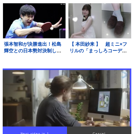
日で専属契約終了しており
なの気持ちが1つになった」
現在は来年3月末まで移行期
間 メンバー5人全員が自身
のSNS上で一斉に発表
張本智和が決勝進出！松島
【 本田紗来 】 超ミニ×フ
輝空との日本勢対決制し兄
リルの「まっしろコーデ」
妹Vへ王手「自分のプレー
披露 姉・望結も「きゃ
をして勝つ」【WTTチャン
わ！」と絶賛 「天使すぎ
ピオンズ横浜】
っ」可愛さにファン歓喜
Next video in 1
Cancel