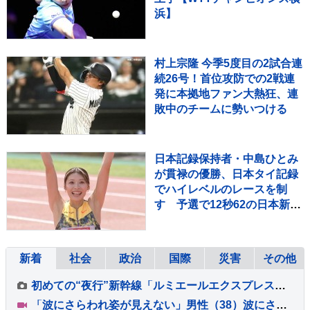
浜】
村上宗隆 今季5度目の2試合連
続26号！首位攻防での2戦連
発に本拠地ファン大熱狂、連
敗中のチームに勢いつける
日本記録保持者・中島ひとみ
が貫禄の優勝、日本タイ記録
でハイレベルのレースを制
す 予選で12秒62の日本新を
マーク【陸上・富士北麓ワー
ルドトライアル】
新着
社会
政治
国際
災害
その他
初めての“夜行”新幹線「ルミエールエクスプレス」昨夜（8日）東京駅出発 けさ新大阪駅に到着 今回一夜限定も今後の運行も検討 JR東海
「波にさらわれ姿が見えない」男性（38）波にさらわれ死亡 交際相手と海岸を散歩中 当時は波浪注意報 千葉・いすみ市