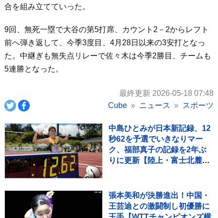
合を組み立てていった。
9回、無死一塁で大谷の第5打席、カウント2－2からレフト
前へ弾き返して、今季3度目、4月28日以来の3安打となっ
た。中継ぎも無失点リレーで佐々木は今季2勝目、チームも
5連勝となった。
最終更新 2026-05-18 07:48
Cube
ニュース
スポーツ
中島ひとみが日本新記録、12
秒62を予選でいきなりマー
ク、福部真子の記録を2年ぶ
りに更新【陸上・富士北麓ワ
ールドトライアル】
張本美和が決勝進出！中国・
王芸迪との激闘制し初優勝に
王手【WTTチャンピオンズ横