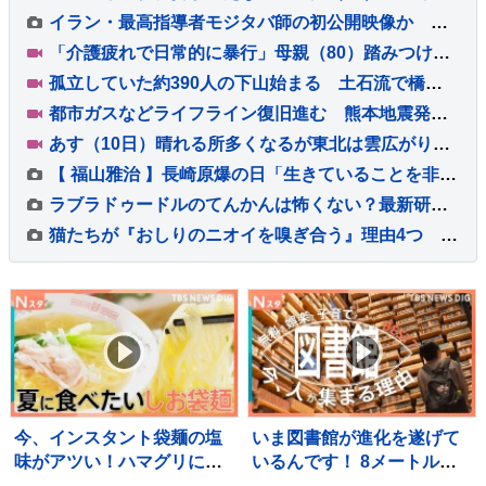
イラン・最高指導者モジタバ師の初公開映像か イランメディア報じる
「介護疲れで日常的に暴行」母親（80）踏みつけて死亡させたか 息子（58）逮捕 左右の肋骨合わせて8本骨折 死亡確認 大阪
孤立していた約390人の下山始まる 土石流で橋が崩落 長野・安曇野市北アルプス燕岳の登山口 土石流で配管壊れ約1600軒の旅館・別荘に温泉のお湯供給出来ず
都市ガスなどライフライン復旧進む 熊本地震発生から13日目 八代市 約8900戸で都市ガス供給止まるが5割ほど復旧 残る世帯も今週中に復旧の見通し
あす（10日）晴れる所多くなるが東北は雲広がりやすく雨の降る所もある見込み 午後は関東から西も、ところどころでにわか雨・雷雨がある予想
【 福山雅治 】長崎原爆の日「生きていることを非常に深く考えさせられる」戦争を題材とした映画の主題歌を務めた信念「やるべき大きな仕事」
ラブラドゥードルのてんかんは怖くない？最新研究から分かった特徴と付き合い方【獣医師執筆】
猫たちが『おしりのニオイを嗅ぎ合う』理由4つ 何を確かめているの？行動が持つ意味を解説
今、インスタント袋麺の塩
いま図書館が進化を遂げて
味がアツい！ハマグリに毛
いるんです！ 8メートルの
がに！ラーメン店顔負けの
巨大本棚に、3Dプリンタ