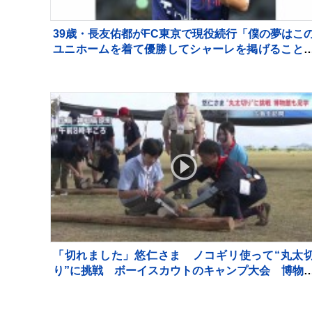
39歳・長友佑都がFC東京で現役続行「僕の夢はこ
ユニホームを着て優勝してシャーレを掲げること
サポーターから大歓声浴びる
「切れました」悠仁さま ノコギリ使って“丸太
り”に挑戦 ボーイスカウトのキャンプ大会 博物
も鑑賞 広島 1泊2日の日程終えきょう（8日）
京