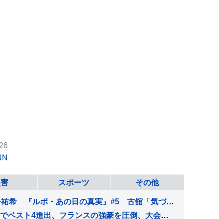
26
NN
災害
スポーツ
その他
古舘佑太郎×山下幸輝×平子祐希 『ルポ・あの日の真実』#5 古舘「気づけば熱く語っていました」
張本智和がストレート勝ちでベスト4進出、フランスの強豪を圧倒、大会連覇まであと2つ【WTTチャンピオンズ横浜】