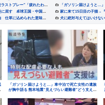
バレーボール元日本代表、清水邦広さんが“現役ラストプレー”「疲れたわ～選手ってすごい」引退記念試合で豪華メンバーも集結
早田ひなは準々決勝敗退、世界ランク4位の蒯曼に屈す 卓球王国・中国の高い壁を越えられず【WTTチャンピオンズ横浜】
猫が前足で『チョイチョイ』してくる3つの理由 仕草に込められた意味や気持ちの見分け方
眠
「ガソリン届けようと…」車中泊で死亡女性の遺族
居
が胸中語る 熊本地震“見えづらい避難者”どう支える
か “要配慮者”避難の現状 子どもの心ケアする医師も
【報道特集】