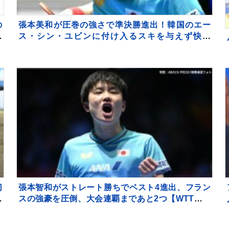
の
張本美和が圧巻の強さで準決勝進出！韓国のエー
」
ス・シン・ユビンに付け入るスキを与えず快勝
【WTTチャンピオンズ横浜】
切
張本智和がストレート勝ちでベスト4進出、フラン
館
スの強豪を圧倒、大会連覇まであと2つ【WTTチャ
帰
ンピオンズ横浜】