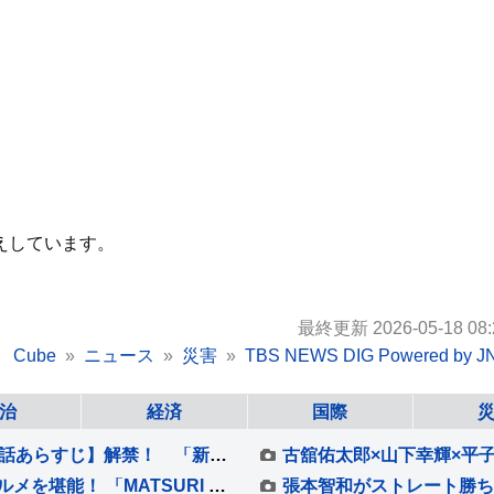
えしています。
最終更新 2026-05-18 08:
Cube
ニュース
災害
TBS NEWS DIG Powered by J
治
経済
国際
松村北斗主演『告白』 【第5話ネタバレ＆第6話あらすじ】解禁！ 「新場面写真7点」も！！
涼しく快適な“完全室内”で全国の祭りと絶品グルメを堪能！ 「MATSURI JAPAN 2026」