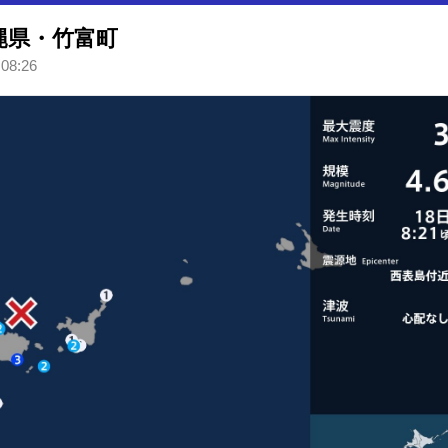
縄県・竹富町
 08:26