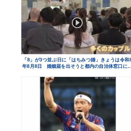
「8」が3つ並ぶ日に「はちみつ婚」きょうは令和
年8月8日 婚姻届を出そうと都内の自治体窓口に
多くのカップルが…