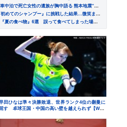
「ガソリン届けようと…」車中泊で死亡女性の遺族が胸中語る 熊本地震“見えづらい避難者”どう支えるか “要配慮者”避難の現状 子どもの心ケアする医師も【報道特集】
家に来て15日目の子猫→『初めてのシャンプー』に挑戦した結果…微笑ましい光景に「めちゃめちゃいい子」「かわいー」と癒される人が続出
犬に絶対与えてはいけない『夏の食べ物』6選 誤って食べてしまった場合の危険な症状まで
早田ひなは準々決勝敗退、世界ランク4位の蒯曼に
屈す 卓球王国・中国の高い壁を越えられず【WTT
チャンピオンズ横浜】