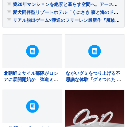
築20年マンションを絶景と暮らす空間へ。アースが手掛けた全面リノベーション実例
愛犬同伴型リゾートホテル「くにさき 森と海のドッグリゾート」全客室に犬用浄軟水器を導入
リアル脱出ゲーム×葬送のフリーレン最新作『魔族潜む村からの脱出』開催決定
北朝鮮ミサイル部隊がロシ
ながいグミをつり上げる不
アに展開開始か 弾道ミサ
思議な体験「グミつれた ぶ
イル120発を配備する可能
どう味＆ソーダ味」が新登
性も ロイター通信
場