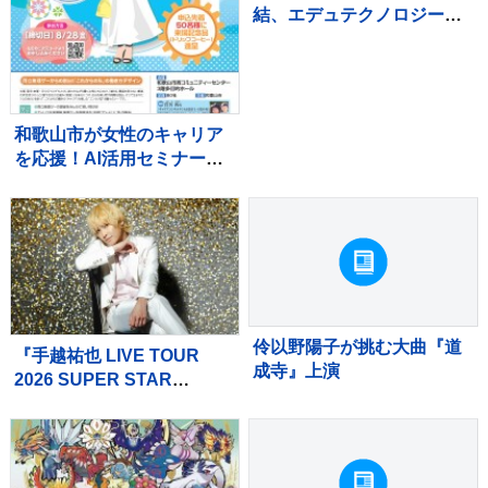
結、エデュテクノロジーが
特別セールを実施
和歌山市が女性のキャリア
を応援！AI活用セミナーと
就職フェアを開催
伶以野陽子が挑む大曲『道
『手越祐也 LIVE TOUR
成寺』上演
2026 SUPER STAR
FINAL』 9/12(土)
【WOWOW】で独占生中
継！！