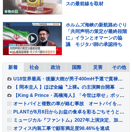
スの最前線を取材
ホルムズ海峡の新航路めぐり
「共同声明の策定が最終段階
に」イランとオマーンの協
議 モジタバ師の承認待ち
新着
社会
政治
国際
災害
その他
U18世界最高・後藤大樹が男子400mH予選で貫禄のレース、余力を残しながら組1位で準決勝進出【U20世界陸上】
【 岡本圭人 】ほぼ全編〝上裸〟の主演舞台開幕 父も過去〝裸〟に 「岡本家を裸にする演出家」を紹介
【King & Prince・髙橋海人】「今世は幸せ」ポップアップに「興奮」連発 「あり得ないことなんです」
オートバイと複数の車が絡む事故 オートバイを運転していた男性が死亡 現場から車が逃走か 死亡ひき逃げ事件とみて捜査 茨城・常総市
PLANTが8月8日からお盆の食卓を彩るごちそうと夏の福袋・福得カートを販売
ミュージカル『ファントム』2027年上演決定、加藤和樹・城田優ら出演
オフィス内装工事で顧客満足度98.46%を達成