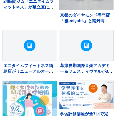
24時間ジム「エニタイムフ
ィットネス」が足立区に江
北店をオープン
京都のダイヤモンド専門店
「雅-miyabi-」と南丹高校
がコラボした新作指輪が発
売
エニタイムフィットネス綱
草津夏期国際音楽アカデミ
島店がリニューアルオープ
ー＆フェスティヴァルが8月
ン
17日から開催
学習評価講座が全7回で完