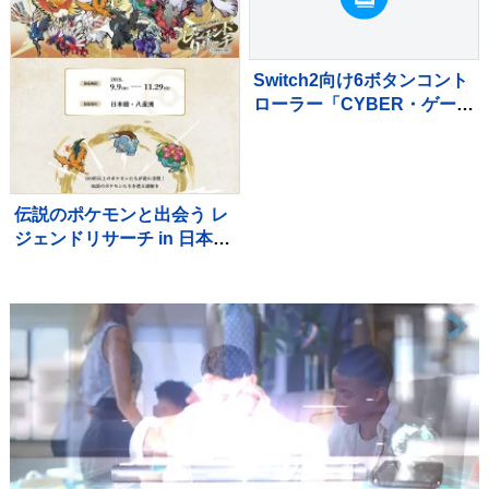
Switch2向け6ボタンコント
ローラー「CYBER・ゲーミ
ングコントローラー6B
TMR」が9月下旬発売
伝説のポケモンと出会う レ
ジェンドリサーチ in 日本橋
＆八重洲 9/9～11/29 ＠東京
開催 松丸亮吾 RIDDLER
制作の謎解き キット引換券
も販売中☆