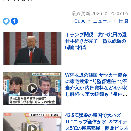
最終更新 2026-05-20 07:05
Cube
ニュース
国際
トランプ関税 約16兆円の還
付手続きが完了 徴収総額の
6割に相当
W杯敗退の韓国 サッカー協会
に家宅捜索 “前監督選任”で不
当介入か 内部資料などを押収
し解析へ 李大統領も「身内重
視の人事の失敗だ」と痛烈批
判
42.5℃猛暑の韓国で大バズ
り “コップ全体が氷”＆マイナ
ス5℃の極寒部屋 酷暑ビジネ