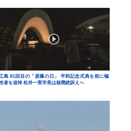
広島 81回目の「原爆の日」 平和記念式典を前に犠
牲者を追悼 松井一実市長は核廃絶訴えへ