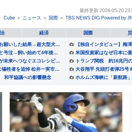
最終更新 2026-05-20 23:
Cube
ニュース
国際
TBS NEWS DIG Powered by J
治
経済
国際
おじいちゃんがおばあちゃんに『起こして』とお願いした結果→超大型犬が…容赦ない『嫉妬の仕方』が94万再生「手加減なしで草」「愛憎劇ｗ」
息子が『一生のお願いだから、犬を飼いたい』と号泣→飼い始めて4年後の現在…思わず感動する『成長記録』が255万再生「素敵」「愛溢れてる」
「もったいない」を「おいしい」に 泉大津市が未来へつなぐエコレシピNo.1グランプリ
トランプ関税 約16兆円
広島 81回目の「原爆の日」 平和記念式典を前に犠牲者を追悼 松井一実市長は核廃絶訴えへ
傷 和平協議への影響懸念