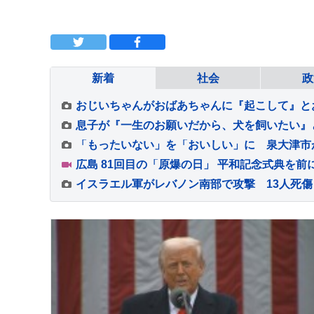
新着
社会
政
イスラエル軍がレバノン南部で攻撃 13人死