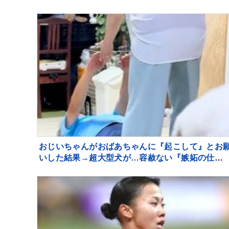
ンスの可能性
おじいちゃんがおばあちゃんに『起こして』とお
いした結果→超大型犬が…容赦ない『嫉妬の仕方
が94万再生「手加減なしで草」「愛憎劇ｗ」