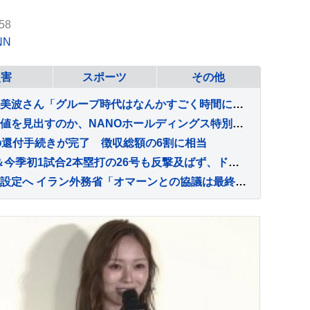
58
NN
災害
スポーツ
その他
【独自インタビュー】梅澤美波さん「グループ時代はなんかすごく時間に追われてて」 乃木坂46 卒業後の変化 “仕事前のゆったり時間” とは
米国投資家はなぜ日本に価値を見出すのか、NANOホールディングス特別対談で語られた日本発サイエンスの可能性
の還付手続きが完了 徴収総額の6割に相当
大谷翔平 先頭打者弾25号＆今季初1試合2本塁打の26号も反撃及ばず、ド軍6戦連続逆転負けで今季ワースト更新の6連敗 今永は8勝目
ホルムズ海峡に「新航路」設定へ イラン外務省「オマーンとの協議は最終段階」 最高指導者モジタバ師の承認待ち