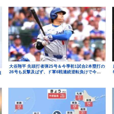
長記録』が255万再生「素敵」「愛溢れてる」
大谷翔平 先頭打者弾25号＆今季初1試合2本塁打の
26号も反撃及ばず、ド軍6戦連続逆転負けで今季ワ
願
ースト更新の6連敗 今永は8勝目
』