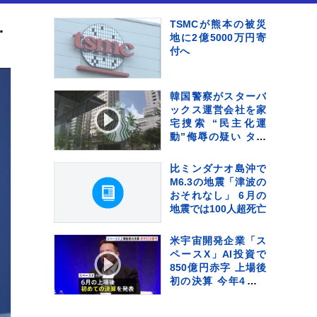
流行するリスクは低い」
TSMCが熊本の被災
地に2億5000万円寄
付へ
韓国警察がスターバ
ックス運営会社を家
宅捜索 “民主化運
動”侮辱の疑い タン
ブラーの販売キャン
ペーンなどめぐり
比ミンダナオ島沖で
M6.3の地震「津波の
おそれなし」 6月の
地震では100人超死亡
米宇宙開発企業「ス
ペースX」AI投資で
850億円赤字 上場後
初の決算 今年4月-6
月期 通信事業好調で
売り上げ増も投資が