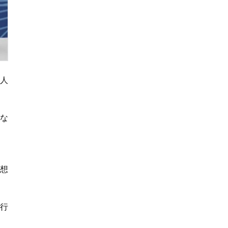
膨らむ
9人
にな
想
流行