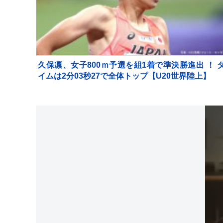
久保凛、女子800ｍ予選を組1着で準決勝進出 ！ 
イムは2分03秒27で全体トップ【U20世界陸上】