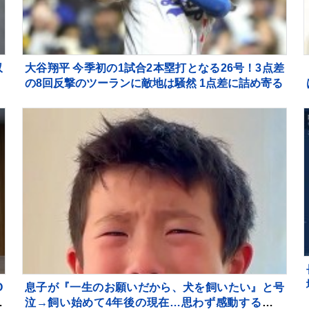
収
大谷翔平 今季初の1試合2本塁打となる26号！3点差
の8回反撃のツーランに敵地は騒然 1点差に詰め寄る
O
息子が『一生のお願いだから、犬を飼いたい』と号
エ
泣→飼い始めて4年後の現在…思わず感動する『成