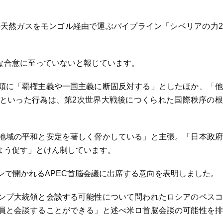
の天然ガスをモンゴル経由で運ぶパイプライン「シベリアの力
な合意に至っていないと報じています。
頭に「覇権主義や一国主義に断固反対する」としたほか、「他
といった行為は、第2次世界大戦後につくられた国際秩序の根
地域の平和と安定を著しく脅かしている」と主張。「日本政府
よう促す」とけん制しています。
ンで開かれるAPEC首脳会議に出席する意向を表明しました。
ンプ大統領と会談する可能性について問われたロシアのペスコ
員と会談することができる」と述べ米ロ首脳会談の可能性を排