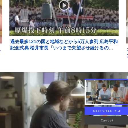
過去最多121の国と地域などから5万人参列 広島平和
記念式典 松井市長「いつまで失望させ続けるのです
こ
か」 被爆者の高齢化進み、体験の継承が課題に
不
シ