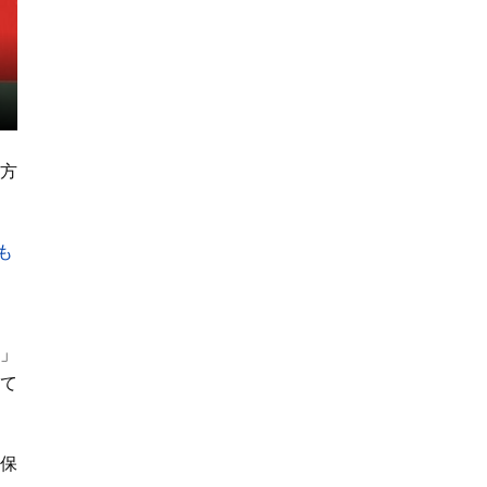
方
も
」
て
保