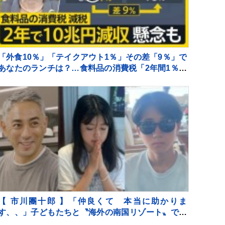
「外食10％」「テイクアウト1％」その差「9％」で
あなたのランチは？…食料品の消費税「2年間1％」
の基本方針を政府が閣議決定【news23】
【 市川團十郎 】「仲良くて 本当に助かりま
す、、」子どもたちと〝海外の南国リゾート〟で過
ごす夏休み 「移動です」次なる滞在場所へ