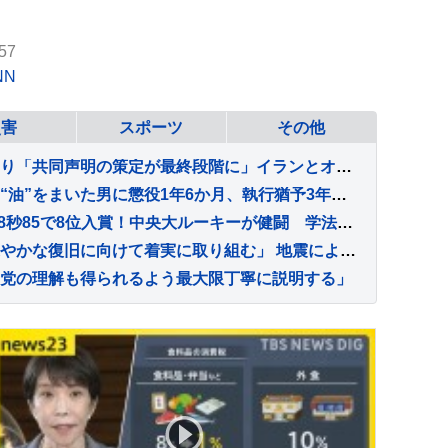
57
NN
災害
スポーツ
その他
ホルムズ海峡の新航路めぐり「共同声明の策定が最終段階に」イランとオマーンの協議 モジタバ師の承認待ち
千葉・成田山新勝寺などに“油”をまいた男に懲役1年6か月、執行猶予3年の有罪判決 千葉地裁
男子5000m栗村凌、13分48秒85で8位入賞！中央大ルーキーが健闘 学法石川時代の“同僚”早大・増子陽太は欠場【U20世界陸上】
木原官房長官「文化財の速やかな復旧に向けて着実に取り組む」 地震により熊本城跡など79件の文化財に被害
党の理解も得られるよう最大限丁寧に説明する」