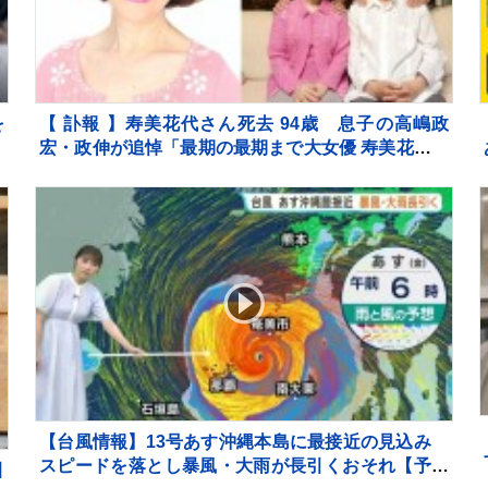
を
【 訃報 】寿美花代さん死去 94歳 息子の高嶋政
の
宏・政伸が追悼「最期の最期まで大女優 寿美花代だ
ま
った母でした」
【台風情報】13号あす沖縄本島に最接近の見込み
スピードを落とし暴風・大雨が長引くおそれ【予報
引