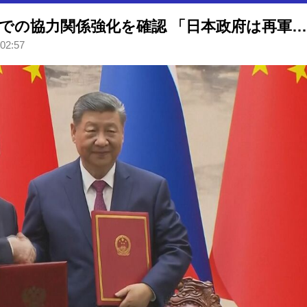
中ロ首脳会談 エネルギー分野での協力関係強化を確認 「日本政府は再軍事化をやめるよう促す」けん制も
 02:57