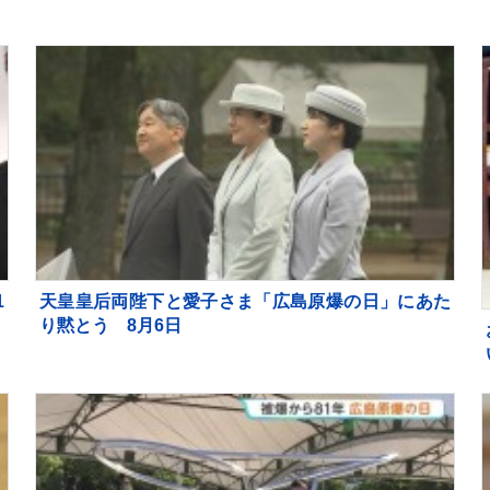
士解説】
1
天皇皇后両陛下と愛子さま「広島原爆の日」にあた
り黙とう 8月6日