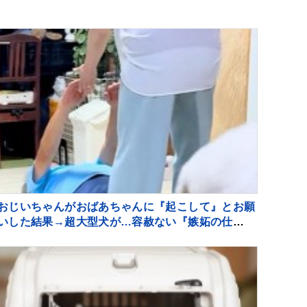
おじいちゃんがおばあちゃんに『起こして』とお願
いした結果→超大型犬が…容赦ない『嫉妬の仕方』
が94万再生「手加減なしで草」「愛憎劇ｗ」