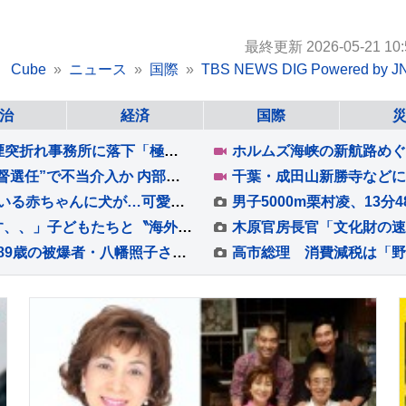
最終更新 2026-05-21 10:
Cube
ニュース
国際
TBS NEWS DIG Powered by J
治
経済
国際
【熊本地震】9人死亡の日本製紙社長が会見…煙突折れ事務所に落下「極めて重く受け止め」 八代市などで続く断水解消のカギは“配水管”【news23】
W杯敗退の韓国 サッカー協会に家宅捜索 “前監督選任”で不当介入か 内部資料などを押収し解析へ 李大統領も「身内重視の人事の失敗だ」と痛烈批判
キッチンで作業中、ふと足元を見た結果→寝ている赤ちゃんに犬が…可愛いが渋滞している『尊い光景』が14万再生「カチューシャみたいｗ」と絶賛
【 市川團十郎 】「仲良くて 本当に助かります、、」子どもたちと〝海外の南国リゾート〟で過ごす夏休み 「移動です」次なる滞在場所へ
原動力は「“自分の声”で伝えたい」との思い 89歳の被爆者・八幡照子さんが英語とAIで継ぐ原子爆弾の記憶 被爆から81年 広島「原爆の日」
高市総理 消費減税は「野