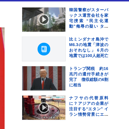
韓国警察がスターバ
ックス運営会社を家
宅捜索 “民主化運
動”侮辱の疑い タン
ブラーの販売キャン
ペーンなどめぐり
比ミンダナオ島沖で
M6.3の地震「津波の
おそれなし」 6月の
地震では100人超死亡
トランプ関税 約16
兆円の還付手続きが
完了 徴収総額の6割
に相当
ナフサの代替原料
に？アジアの企業が
注目する“エタン” イ
ラン情勢背景にエネ
ルギーの中東依存か
ら脱却へ