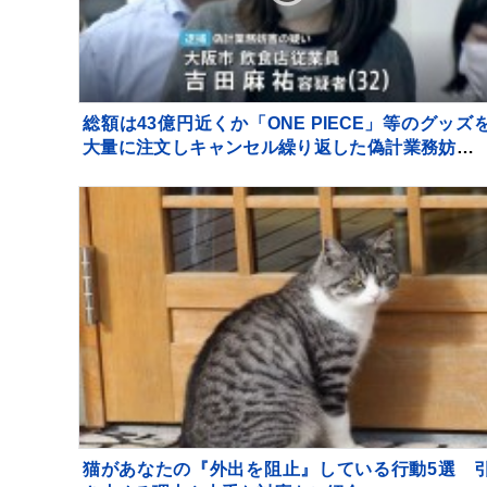
総額は43億円近くか「ONE PIECE」等のグッズ
大量に注文しキャンセル繰り返した偽計業務妨害
疑いで女（32）逮捕「日々の生活でストレスた
り」 警視庁
猫があなたの『外出を阻止』している行動5選 