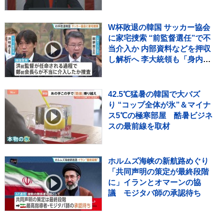
W杯敗退の韓国 サッカー協会
に家宅捜索 “前監督選任”で不
当介入か 内部資料などを押収
し解析へ 李大統領も「身内重
視の人事の失敗だ」と痛烈批
判
42.5℃猛暑の韓国で大バズ
り “コップ全体が氷”＆マイナ
ス5℃の極寒部屋 酷暑ビジネ
スの最前線を取材
ホルムズ海峡の新航路めぐり
「共同声明の策定が最終段階
に」イランとオマーンの協
議 モジタバ師の承認待ち