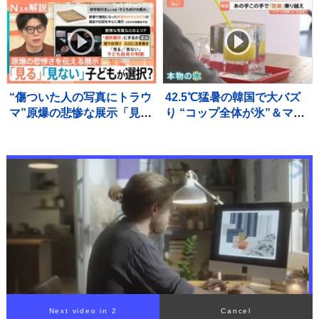
焼も
長蛇の列が 節約術は「特
売日を狙って」「お泊まり
ディズニーから日帰りに」
“傷ついた人の写真にトラウ
42.5℃猛暑の韓国で大バズ
マ”原爆の悲惨な展示「見
り “コップ全体が氷”＆マイ
る」「見ない」子どもが選
ナス5℃の極寒部屋 酷暑ビ
択に賛否【Nスタ解説】
ジネスの最前線を取材
Next video in 1
Cancel