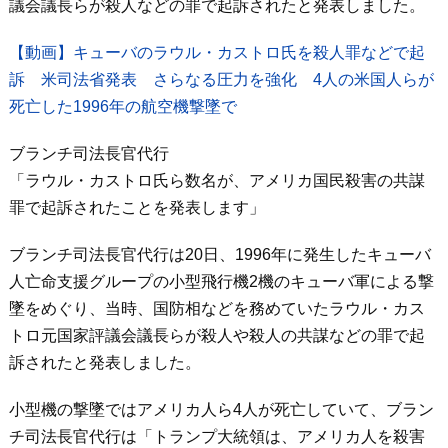
議会議長らが殺人などの罪で起訴されたと発表しました。
【動画】キューバのラウル・カストロ氏を殺人罪などで起
訴 米司法省発表 さらなる圧力を強化 4人の米国人らが
死亡した1996年の航空機撃墜で
ブランチ司法長官代行
「ラウル・カストロ氏ら数名が、アメリカ国民殺害の共謀
罪で起訴されたことを発表します」
ブランチ司法長官代行は20日、1996年に発生したキューバ
人亡命支援グループの小型飛行機2機のキューバ軍による撃
墜をめぐり、当時、国防相などを務めていたラウル・カス
トロ元国家評議会議長らが殺人や殺人の共謀などの罪で起
訴されたと発表しました。
小型機の撃墜ではアメリカ人ら4人が死亡していて、ブラン
チ司法長官代行は「トランプ大統領は、アメリカ人を殺害