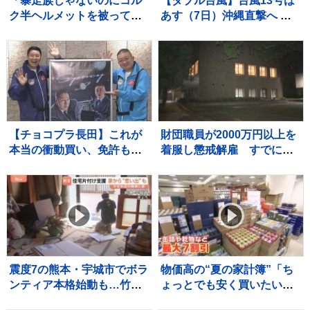
「暴走族じゃないのにコル
【ダブル台風】台風13号は
ク半ヘルメットを被って
あす（7日）沖縄直撃へ 熊
た」と因縁をつけて暴行
本への影響は？ 台風15号は
少年らと父親を傷害の疑い
いつ？どこに接近？【Nス
で逮捕
タ解説】
【チョコプラ長田】これが
財団職員が2000万円以上を
本当の衝動買い、免許も無
着服し懲戒解雇 すでに全
いのにバイク2台購入 ロケ
額を弁済 宇都宮市
終わりに立ち寄ったバイク
屋で
震度7の熊本・宇城市でボラ
物価高の“夏の家計簿”「ち
ンティア本格始動も…竹や
ょっとでも安く買いたい」
ぶ火災が発生 台風影響で延
ギフト食品解体セールには