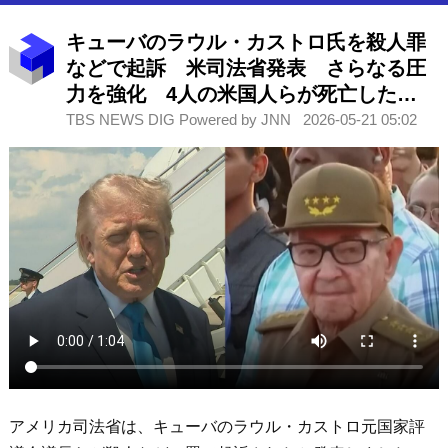
キューバのラウル・カストロ氏を殺人罪
などで起訴 米司法省発表 さらなる圧
力を強化 4人の米国人らが死亡した
1996年の航空機撃墜で
TBS NEWS DIG Powered by JNN
2026-05-21 05:02
アメリカ司法省は、キューバのラウル・カストロ元国家評