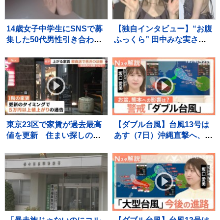
14歳女子中学生にSNSで募
【独自インタビュー】“お腹
集した50代男性引き合わせ
ふっくら” 田中みな実さ
わいせつな行為させた疑
ん 結婚・妊娠発表後初
い 無職の男（35）を逮
“プライベートな時間” は？
捕 少女に“パパ活”斡旋繰
り返したか 警視庁
東京23区で家賃が過去最高
【ダブル台風】台風13号は
値を更新 住まい探しの苦
あす（7日）沖縄直撃へ、台
悩に居酒屋は家賃値上げで
風15号お盆休み前半に北日
苦渋の決断も…
本～東日本に接近するおそ
れ【Nスタ解説】