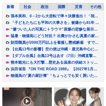
新着
社会
政治
国際
災害
その他
張本美和、0－2から大逆転で準々決勝進出！「我慢すればチャンスあると思っていた」松島輝空らもベスト8入り【卓球・WTT横浜】
「子どもたちにも平和の大事さを」被爆から81年 「原爆の日」広島で犠牲者を追悼する灯ろう流し 灯ろうには原爆で亡くなった家族や知人の名前
“傷ついた人の写真にトラウマ”原爆の悲惨な展示「見る」「見ない」子どもが選択に賛否【Nスタ解説】
猛暑・物価高にどう対抗？ 出費がかさむ真夏の家計簿…教えて！みんなの節約術、おうちで「おでかけ気分」を味わえる楽しみ方【Nスタ解説】
財団職員が2000万円以上を着服し懲戒解雇 すでに全額を弁済 宇都宮市
【台風13号の影響】空の便は沖縄・鹿児島中心に欠航多数 ANA・JALで7日･8日の欠航すでに計450便超 のべ7万5000人ほどに影響 6日午後8時現在
【ダブル台風】台風13号はあす（7日）沖縄直撃へ、台風15号お盆休み前半に北日本～東日本に接近するおそれ【Nスタ解説】
熊本観光にも大打撃…歴史ある温泉の供給ストップ 休業相次ぐ、深刻被害と長引く避難 復旧・支援は【地震発生から10日】【Nスタ解説】
浜田省吾 『ON THE ROAD 1988』 【2027年1月】全国映画館にて公開決定！ 「キービジュアル」も解禁！！
物価高の“夏の家計簿”「ちょっとでも安く買いたい」ギフト食品解体セールには長蛇の列が 節約術は「特売日を狙って」「お泊まりディズニーから日帰りに」