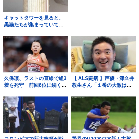
「泣きながら爆笑しながら
よくわかんない」お相手は
フリーアナウンサー・佐藤
キャットタワーを見ると、
佳奈さん ジャンボたかお
黒猫たちが集まっていて…
大祝福
まるで雑誌の表紙のような
『素敵すぎる瞬間』に２万
いいね「圧巻」「かわいす
ぎる影分身」
久保凛、ラストの直線で組3
【 ALS闘病 】声優・津久井
着を死守 前回6位に続く2
教生さん「１番の大敵は睡
大会連続の決勝へ【U20世
眠不足」「休むことも治療
界陸上・女子800m】
なのですね～♪（＾Ｏ＾）」
【ニャンちゅう】
コロンビアで新大統領が就
驚異のU20アジア新！古賀