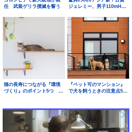
任 武装ゲリラ撲滅を誓う
ジェレミー、男子110mHで
12秒95をマークし泉谷駿介
以来の決勝進出【U20世界
陸上】
猫の長寿につながる『環境
『ペット可のマンション』
づくり』のポイント5つ 愛
で犬を飼うときの注意点5
猫の健康を守るために心が
つ 知っておくべきルール
けるべきこととは
とは？