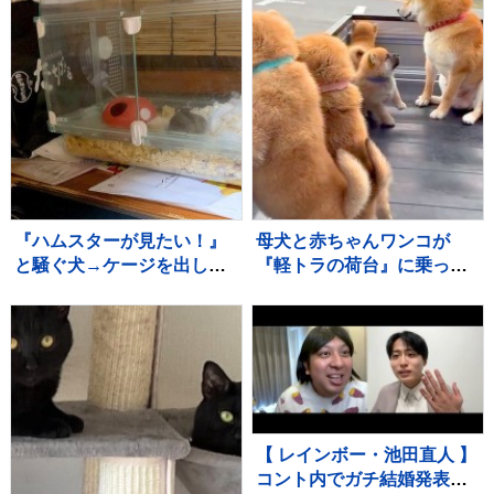
ｗ」「見守り隊が増えて笑
った」
『ハムスターが見たい！』
母犬と赤ちゃんワンコが
と騒ぐ犬→ケージを出して
『軽トラの荷台』に乗った
あげると、ジーッと見つめ
結果→通ったら二度見する
て…人間の子どものような
『尊すぎる警備』が217万
光景に反響「なんて尊い
再生「可愛いの渋滞」「た
の」「姿勢がｗ」
まらない景色」
【 レインボー・池田直人 】
コント内でガチ結婚発表