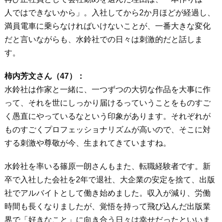
人ではできないから」。入社してから2か月ほどが経過し、
満員電車に乗らなければいけないことが、一番大きな変化
だと言いながらも、水鈴社での日々は刺激的だと話しま
す。
柿内芳文さん（47）：
水鈴社は作家と一緒に、一つずつの大切な作品を大事に作
って、それを世にしっかり届けるっていうことをものすご
く愚直にやっているなという印象があります。それぞれが
ものすごくプロフェッショナリズムが高いので、そこに対
する刺激や尊敬が今、生まれてきていますね。
水鈴社を率いる篠原一朗さんもまた、転職経験者です。新
卒で入社した会社を2年で退社、大企業の安定を捨て、出版
社でアルバイトとして働き始めました。収入が減り、労働
時間も長くなりましたが、覚悟を持って飛び込んだ出版業
界で「好きなこと」に向き合う日々は幸せだったといいま