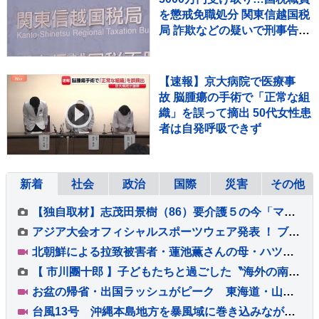
を懲戒免職処分 関東信越国税
局 詐欺などの疑いで刑事告発
も
【速報】京大病院で医療事
故 脳腫瘍の手術で「正常な組
織」を誤って摘出 50代女性患
者は自発呼吸できず
新着
社会
政治
国際
災害
その他
【独自取材】志茂田景樹（86）要介護５の今「ママとは壊れない絆で結ばれている」生活支える妻(78)
アジア大会オフィシャルスポーツウェア発表 ！ ブレイキン半井重幸「ファンの皆さんと心がつながっている」
北朝鮮による拉致被害者・蓮池薫さんの母・ハツイさん（94）死去 進展しない拉致問題に 最期まで苛立ちも…
【 市川團十郎 】子どもたちと過ごした〝海外の南国リゾート〟から帰国「ほっ、海外に子供達といくと それなりに緊張感あります」
お盆の帰省・出国ラッシュがピーク 東海道・山陽新幹線「のぞみ」下り 午前中はほぼ満席 羽田空港 国際線は出国のピーク 国内線には台風13号の影響が
台風13号 沖縄本島地方を暴風域に巻き込みながら西よりに進む 沖縄県内では約1万5000戸が停電 大雨・暴風・土砂災害などへ厳重警戒