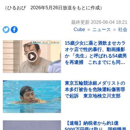
（ひるおび 2026年5月26日放送をもとに作成）
最終更新 2026-06-04 18:21
Cube
ニュース
社会
15歳少女に薬と酒飲ませカラ
オケ店で性的暴行、動画撮影
か 「先生」と呼ばれる54歳男
を再逮捕 これまでにも同様
の事件で2度逮捕
東京五輪競泳銀メダリストの
本多灯被告を危険運転傷害罪
で起訴 東京地検立川支部
【速報】納税者から約1億
5000万円受け取り…国税職員