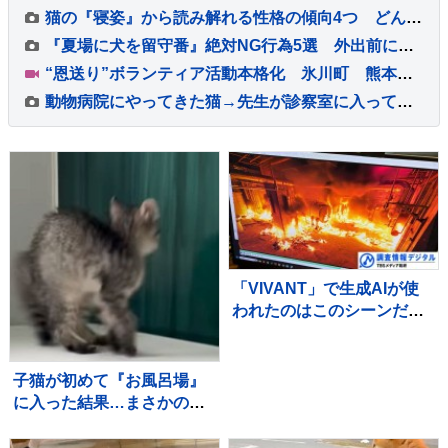
猫の『寝姿』から読み解れる性格の傾向4つ どんな心理が表れているの？体勢別の意味もご紹介
『夏場に犬を留守番』絶対NG行為5選 外出前に必ず確認すべきことや正しい対策まで
“恩送り”ボランティア活動本格化 氷川町 熊本地震2度目の週末 京都など全国から 約50人集まり炎天下で仕分け作業
動物病院にやってきた猫→先生が診察室に入ってくると…『可愛すぎる行動』が1093万再生「子どものような怖がり方ｗ」「抱きしめたい」
「VIVANT」で生成AIが使
われたのはこのシーンだ！
～TBSドラマ初の本格利用
～【調査情報デジタル】
子猫が初めて『お風呂場』
に入った結果…まさかの
『可愛すぎる展開』が45万
再生「兄猫たちがたまらん