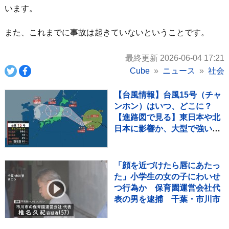
います。
また、これまでに事故は起きていないということです。
最終更新 2026-06-04 17:21
Cube
ニュース
社会
【台風情報】台風15号（チャ
ンホン）はいつ、どこに？
【進路図で見る】東日本や北
日本に影響か、大型で強い台
風13号（ドルフィン）引き続
き 大雨・暴風・高潮・うねり
を伴った高波などに厳重警戒
「顔を近づけたら唇にあたっ
必要
た」小学生の女の子にわいせ
つ行為か 保育園運営会社代
表の男を逮捕 千葉・市川市