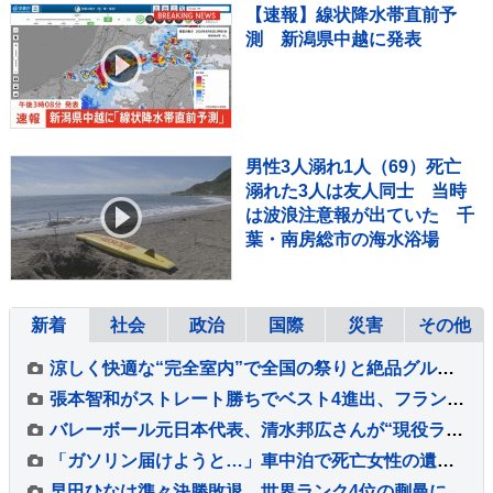
【速報】線状降水帯直前予
測 新潟県中越に発表
男性3人溺れ1人（69）死亡
溺れた3人は友人同士 当時
は波浪注意報が出ていた 千
葉・南房総市の海水浴場
新着
社会
政治
国際
災害
その他
涼しく快適な“完全室内”で全国の祭りと絶品グルメを堪能！ 「MATSURI JAPAN 2026」
張本智和がストレート勝ちでベスト4進出、フランスの強豪を圧倒、大会連覇まであと2つ【WTTチャンピオンズ横浜】
バレーボール元日本代表、清水邦広さんが“現役ラストプレー”「疲れたわ～選手ってすごい」引退記念試合で豪華メンバーも集結
「ガソリン届けようと…」車中泊で死亡女性の遺族が胸中語る 熊本地震“見えづらい避難者”どう支えるか “要配慮者”避難の現状 子どもの心ケアする医師も【報道特集】
早田ひなは準々決勝敗退、世界ランク4位の蒯曼に屈す 卓球王国・中国の高い壁を越えられず【WTTチャンピオンズ横浜】