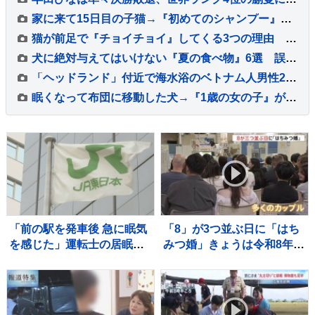
家に来て15日目の子猫→『初めてのシャンプー』に挑戦した結果…微笑ましい光景に「めちゃめちゃいい子」「かわいー」と癒される人が続出
猫が前足で『チョイチョイ』してくる3つの理由 仕草に込められた意味や気持ちの見分け方
犬に絶対与えてはいけない『夏の食べ物』6選 誤って食べてしまった場合の危険な症状まで
「ヘッドランド」付近で海水浴のベトナム人男性2人が溺れ1人死亡 茨城・鉾田市
眠くなって布団に移動した犬→『1歳の女の子』が近づいて…愛に溢れた『寝かしつけの光景』が15万再生「最高に可愛い」「仲良しが伝わる」
「前の駅を発車後 急に眠気
「8」が3つ並ぶ日に「はち
を感じた」運転士の居眠り
みつ婚」きょうは令和8年8
でオーバーラン 運転士は3
月8日 婚姻届を出そうと都
年前にも同じ場所で居眠り
内の自治体窓口には多くの
しオーバーラン JR横浜線
カップルが…