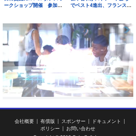
ークショップ開催 参加者
でベスト4進出、フランスの
が迫力のダンス披露 韓国
強豪を圧倒、大会連覇まで
ダンスグループ「HOOK」
あと2つ【WTTチャンピオ
のスペシャルパフォーマン
ンズ横浜】
スも
会社概要
有償版
スポンサー
ドキュメント
ポリシー
お問い合わせ