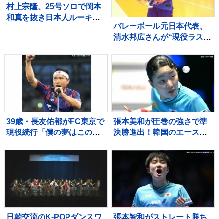
村上宗隆、25号ソロで岡本
和真を抜き日本人ルーキー
バレーボール元日本代表、
最多本塁打を更新 6戦ぶり
清水邦広さんが“現役ラスト
豪快弾もWソックスは4連敗
プレー”「疲れたわ～選手っ
てすごい」引退記念試合で
豪華メンバーも集結
39歳・長友佑都がFC東京で
張本美和が圧巻の強さで準
現役続行「僕の夢はこのユ
決勝進出！韓国のエース・
ニホームを着て優勝してシ
シン・ユビンに付け入るス
ャーレを掲げること」サポ
キを与えず快勝【WTTチャ
ーターから大歓声浴びる
ンピオンズ横浜】
日韓交流のK-POPダンスワ
張本智和がストレート勝ち