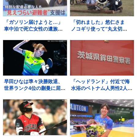
「ガソリン届けようと…」
「切れました」悠仁さま
車中泊で死亡女性の遺族が
ノコギリ使って“丸太切
胸中語る 熊本地震“見えづ
り”に挑戦 ボーイスカウト
らい避難者”どう支えるか
のキャンプ大会 博物館も
“要配慮者”避難の現状 子ど
鑑賞 広島 1泊2日の日程
もの心ケアする医師も【報
終えきょう（8日）帰京
道特集】
早田ひなは準々決勝敗退、
「ヘッドランド」付近で海
世界ランク4位の蒯曼に屈
水浴のベトナム人男性2人が
す 卓球王国・中国の高い
溺れ1人死亡 茨城・鉾田市
壁を越えられず【WTTチャ
ンピオンズ横浜】