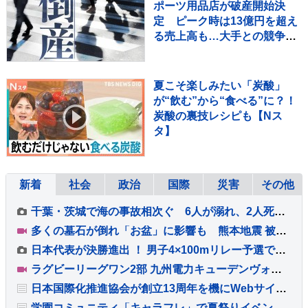
ポーツ用品店が破産開始決
定 ピーク時は13億円を超え
る売上高も…大手との競争や
コロナ禍の影響で赤字に 福井
市 【東京商工リサーチ】
夏こそ楽しみたい「炭酸」
が“飲む”から“食べる”に？！
炭酸の裏技レシピも【Nス
タ】
新着
社会
政治
国際
災害
その他
千葉・茨城で海の事故相次ぐ 6人が溺れ、2人死亡・1人重体
多くの墓石が倒れ「お盆」に影響も 熊本地震 被災地復旧急ぐ
日本代表が決勝進出 ！ 男子4×100mリレー予選で39秒65をマーク、組2着でファイナルへ【U20世界陸上】
ラグビーリーグワン2部 九州電力キューデンヴォルテクス 重度の熱中症でサイモニ・ヴニランギ選手が死亡と発表
日本国際化推進協会が創立13周年を機にWebサイトを全面リニューアル
学園コミュニティ「キャラフレ」で夏祭りイベント開催