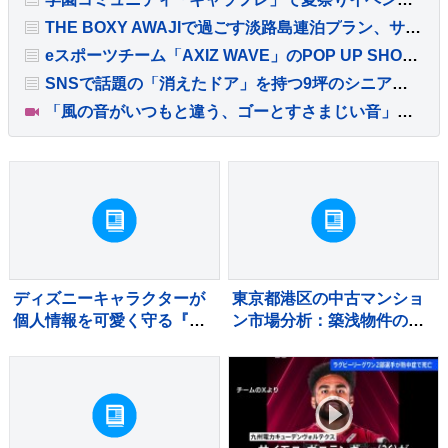
THE BOXY AWAJIで過ごす淡路島連泊プラン、サウナやプールを時間を気にせず満喫
eスポーツチーム「AXIZ WAVE」のPOP UP SHOPがSHIBUYA TSUTAYAに登場
SNSで話題の「消えたドア」を持つ9坪のシニア向けバリアフリー住宅
「風の音がいつもと違う、ゴーとすさまじい音」長野市で突風被害 屋根飛ばされ住宅損壊 最大瞬間風速19.9メートル記録
ディズニーキャラクターが
東京都港区の中古マンショ
個人情報を可愛く守る『カ
ン市場分析：築浅物件の滞
ードケース』が新発売
留と築古物件の堅調な需要