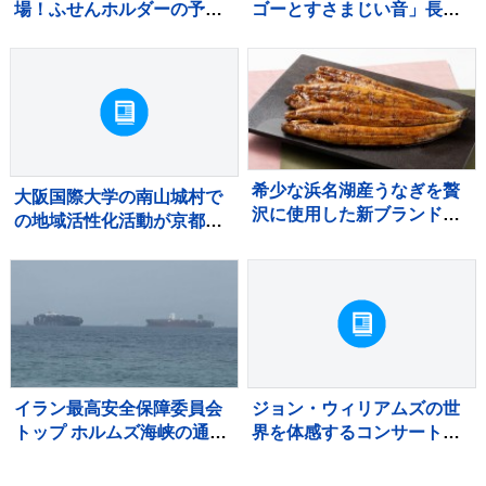
場！ふせんホルダーの予約
ゴーとすさまじい音」長野
販売を開始
市で突風被害 屋根飛ばされ
住宅損壊 最大瞬間風速19.9
メートル記録
希少な浜名湖産うなぎを贅
大阪国際大学の南山城村で
沢に使用した新ブランド
の地域活性化活動が京都府
「井口の誉」が誕生
から8年連続で評価
イラン最高安全保障委員会
ジョン・ウィリアムズの世
トップ ホルムズ海峡の通航
界を体感するコンサートが
再開に6つの条件提示 アメ
2027年1月に東京で開催決
リカに制裁や海上封鎖の解
定