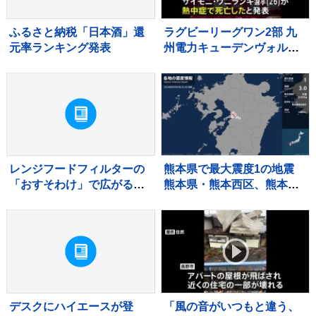
ふるさと納税「日本酒」還
ラグビーリーグワン2部 九
元率ランキング発表
州電力キューデンヴォルテ
クス 重度の熱中症でサイ
モニ・ヴニランギ選手が死
亡と発表
レンジフードフィルターの
熊本県で最大震度1の地震
「おすそわけ」で広がる予
熊本県・熊本西区、熊本南
防掃除の輪
区、宇土市、宇城市、熊本
美里町、甲佐町
デスクにハイエースが登
「風の音がいつもと違う、