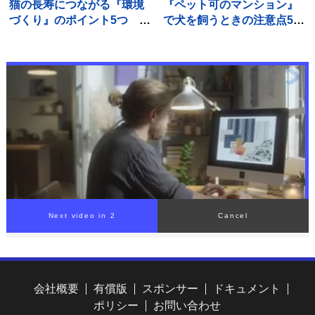
猫の長寿につながる『環境
『ペット可のマンション』
づくり』のポイント5つ 愛
で犬を飼うときの注意点5
猫の健康を守るために心が
つ 知っておくべきルール
けるべきこととは
とは？
Next video in 1
Cancel
会社概要
有償版
スポンサー
ドキュメント
ポリシー
お問い合わせ