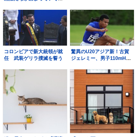
まるで雑誌の表紙のような
『素敵すぎる瞬間』に２万
いいね「圧巻」「かわいす
ぎる影分身」
コロンビアで新大統領が就
驚異のU20アジア新！古賀
任 武装ゲリラ撲滅を誓う
ジェレミー、男子110mHで
12秒95をマークし泉谷駿介
以来の決勝進出【U20世界
陸上】