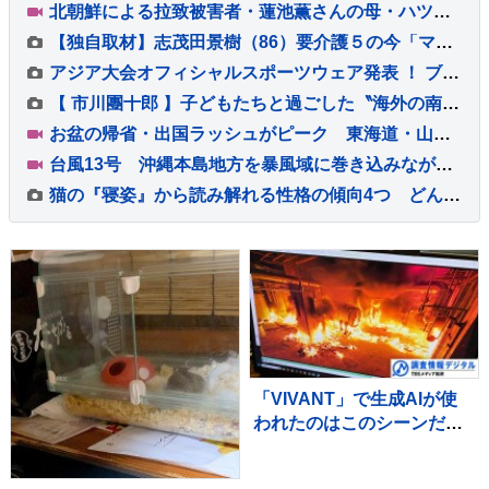
北朝鮮による拉致被害者・蓮池薫さんの母・ハツイさん（94）死去 進展しない拉致問題に 最後まで苛立ちも…
【独自取材】志茂田景樹（86）要介護５の今「ママとは壊れない絆で結ばれている」生活支える妻(78)
アジア大会オフィシャルスポーツウェア発表 ！ ブレイキン半井重幸「ファンの皆さんと心がつながっている」
【 市川團十郎 】子どもたちと過ごした〝海外の南国リゾート〟から帰国「ほっ、海外に子供達といくと それなりに緊張感あります」
お盆の帰省・出国ラッシュがピーク 東海道・山陽新幹線「のぞみ」下り 午前中はほぼ満席 羽田空港 国際線は出国のピーク 国内線には台風13号の影響が
台風13号 沖縄本島地方を暴風域に巻き込みながら西よりに進む 沖縄県内では約1万5000戸が停電 大雨・暴風・土砂災害などへ厳重警戒
猫の『寝姿』から読み解れる性格の傾向4つ どんな心理が表れているの？体勢別の意味もご紹介
「VIVANT」で生成AIが使
われたのはこのシーンだ！
～TBSドラマ初の本格利用
～【調査情報デジタル】