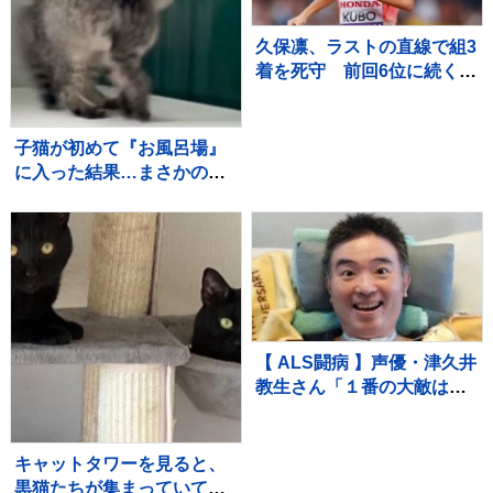
久保凛、ラストの直線で組3
着を死守 前回6位に続く2
大会連続の決勝へ【U20世
界陸上・女子800m】
子猫が初めて『お風呂場』
に入った結果…まさかの
『可愛すぎる展開』が45万
再生「兄猫たちがたまらん
ｗ」「見守り隊が増えて笑
った」
【 ALS闘病 】声優・津久井
教生さん「１番の大敵は睡
眠不足」「休むことも治療
なのですね～♪（＾Ｏ＾）」
【ニャンちゅう】
キャットタワーを見ると、
黒猫たちが集まっていて…