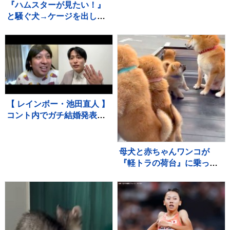
『ハムスターが見たい！』
と騒ぐ犬→ケージを出して
あげると、ジーッと見つめ
て…人間の子どものような
光景に反響「なんて尊い
の」「姿勢がｗ」
【 レインボー・池田直人 】
コント内でガチ結婚発表
「泣きながら爆笑しながら
よくわかんない」お相手は
フリーアナウンサー・佐藤
母犬と赤ちゃんワンコが
佳奈さん ジャンボたかお
『軽トラの荷台』に乗った
大祝福
結果→通ったら二度見する
『尊すぎる警備』が217万
再生「可愛いの渋滞」「た
まらない景色」