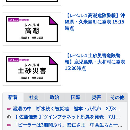
【レベル４高潮危険警報】沖
縄県・久米島町に発表 15:15
時点
【レベル４土砂災害危険警
報】鹿児島県・大和村に発表
15:30時点
新着
社会
政治
国際
災害
その他
猛暑の中 断水続く被災地 熊本・八代市 2万3000戸あまり断水 食事の確保も課題 炊き出しの現場では…
【 佐藤佳奈 】ツインプラネット所属を発表 7月末をもって読売テレビを退社 きのう「レインボー」池田直人さんとの結婚を発表
「ピーラーは3週間ぶり」悠仁さま 中高生らと一緒に豚汁作りや丸太切り 同世代同士ということで“敬語無し”で交流 ボーイスカウトのキャンプ大会 広島・神石高原町